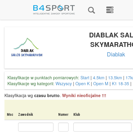
DIABLAK SA
SKYMARATH
Diablak
Klasyfikacje w punktach pomiarowych:
Start
|
4.5km
|
13.5km
|
17
Klasyfikacje wg kategorii:
Wszyscy
|
Open K
|
Open M
|
K1 18-35
|
Klasyfikacja wg
czasu brutto
.
Wyniki nieoficjalne !!!
Msc
Zawodnik
Numer
Klub