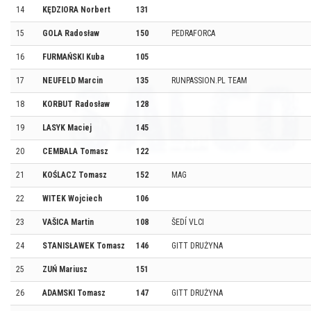
14
KĘDZIORA Norbert
131
15
GOLA Radosław
150
PEDRAFORCA
16
FURMAŃSKI Kuba
105
17
NEUFELD Marcin
135
RUNPASSION.PL TEAM
18
KORBUT Radosław
128
19
LASYK Maciej
145
20
CEMBALA Tomasz
122
21
KOŚLACZ Tomasz
152
MAG
22
WITEK Wojciech
106
23
VAŠICA Martin
108
ŠEDÍ VLCI
24
STANISŁAWEK Tomasz
146
GITT DRUŻYNA
25
ZUŃ Mariusz
151
26
ADAMSKI Tomasz
147
GITT DRUŻYNA