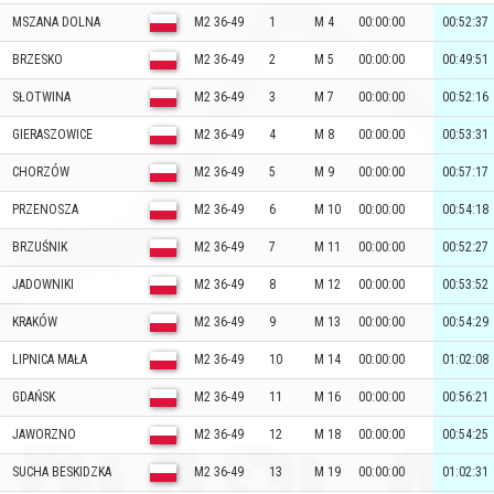
MSZANA DOLNA
M2 36-49
1
M 4
00:00:00
00:52:37
BRZESKO
M2 36-49
2
M 5
00:00:00
00:49:51
SŁOTWINA
M2 36-49
3
M 7
00:00:00
00:52:16
GIERASZOWICE
M2 36-49
4
M 8
00:00:00
00:53:31
CHORZÓW
M2 36-49
5
M 9
00:00:00
00:57:17
PRZENOSZA
M2 36-49
6
M 10
00:00:00
00:54:18
BRZUŚNIK
M2 36-49
7
M 11
00:00:00
00:52:27
JADOWNIKI
M2 36-49
8
M 12
00:00:00
00:53:52
KRAKÓW
M2 36-49
9
M 13
00:00:00
00:54:29
LIPNICA MAŁA
M2 36-49
10
M 14
00:00:00
01:02:08
GDAŃSK
M2 36-49
11
M 16
00:00:00
00:56:21
JAWORZNO
M2 36-49
12
M 18
00:00:00
00:54:25
SUCHA BESKIDZKA
M2 36-49
13
M 19
00:00:00
01:02:31