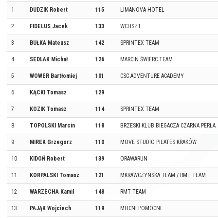
1
DUDZIK Robert
115
LIMANOVA HOTEL
2
FIDELUS Jacek
133
WCHSZT
3
BUŁKA Mateusz
142
SPRINTEX TEAM
4
SEDLAK Michał
126
MARCIN ŚWIERC TEAM
5
WOWER Bartłomiej
101
CSC ADVENTURE ACADEMY
6
KĄCKI Tomasz
129
7
KOZIK Tomasz
114
SPRINTEX TEAM
8
TOPOLSKI Marcin
118
BRZESKI KLUB BIEGACZA CZARNA PERŁA
9
MIREK Grzegorz
110
MOVE STUDIO PILATES KRAKÓW
10
KIDOŃ Robert
139
ORAWARUN
11
KORPALSKI Tomasz
121
MKRAWCZYNSKA TEAM / RMT TEAM
12
WARZECHA Kamil
148
RMT TEAM
13
PAJĄK Wojciech
119
MOCNI POMOCNI