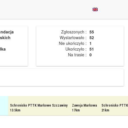
undacja
Zgłoszonych :
55
skich
Wystartowało :
52
Nie ukończyło :
1
lka
Ukończyło :
51
Na trasie :
0
Schronisko PTTK Markowe Szczawiny
Zawoja Markowa
Schronisko PTTK
13.5km
17km
21km