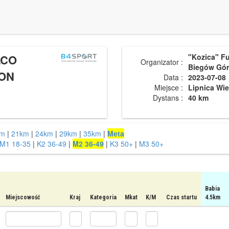
LCO
"Kozica" F
Organizator :
Biegów Gór
ON
Data :
2023-07-08
Miejsce :
Lipnica Wie
Dystans :
40 km
km
|
21km
|
24km
|
29km
|
35km
|
Meta
M1 18-35
|
K2 36-49
|
M2 36-49
|
K3 50+
|
M3 50+
Babia
Miejscowość
Kraj
Kategoria
Mkat
K/M
Czas startu
4.5km