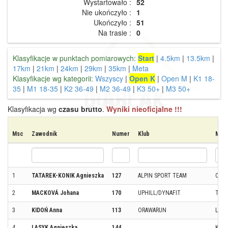
Wystartowało :
52
Nie ukończyło :
1
Ukończyło :
51
Na trasie :
0
Klasyfikacje w punktach pomiarowych:
Start
|
4.5km
|
13.5km
|
17km
|
21km
|
24km
|
29km
|
35km
|
Meta
Klasyfikacje wg kategorii:
Wszyscy
|
Open K
|
Open M
|
K1 18-
35
|
M1 18-35
|
K2 36-49
|
M2 36-49
|
K3 50+
|
M3 50+
Klasyfikacja wg
czasu brutto
.
Wyniki nieoficjalne !!!
Msc
Zawodnik
Numer
Klub
Miej
1
TATAREK-KONIK Agnieszka
127
ALPIN SPORT TEAM
CZE
2
MACKOVÁ Johana
170
UPHILL/DYNAFIT
TRU
3
KIDOŃ Anna
113
ORAWARUN
LIPN
4
LASYK Agnieszka
144
KRA