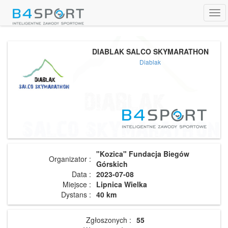
Tog
navi
DIABLAK SALCO SKYMARATHON
Diablak
"Kozica" Fundacja Biegów
Organizator :
Górskich
Data :
2023-07-08
Miejsce :
Lipnica Wielka
Dystans :
40 km
Zgłoszonych :
55