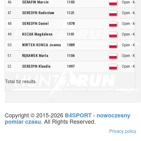
46
SERAFIN Marcin
1103
Open - Mężc
47
SEREDYN Radosław
1121
Open - Mężc
48
SEREDYN Daniel
1078
Open - Mężc
49
KOZAK Magdalena
1101
Open - Kobie
50
WIRTEK-KONCA Joanna
1089
Open - Kobie
51
RĘKAWEK Marta
1106
Open - Kobie
52
SEREDYN Klaudia
1097
Open - Kobie
Total 52 results.
Copyright © 2015-2026
B4SPORT - nowoczesny
. All Rights Reserved.
pomiar czasu
Privacy policy