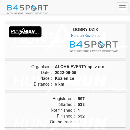
Tog
navi
DOBRY DZIK
Huntrun Kozienice
Organiser :
ALOHA EVENTY sp. z o.o.
Date :
2022-06-05
Place :
Kozienice
Distance :
6 km
Registered :
597
Started :
533
Not finished :
1
Finished :
532
On the track :
1