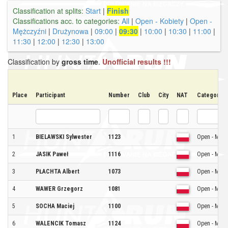
Classification at splits:
Start
|
Finish
Classifications acc. to categories:
All
|
Open - Kobiety
|
Open -
Mężczyźni
|
Drużynowa
|
09:00
|
09:30
|
10:00
|
10:30
|
11:00
|
11:30
|
12:00
|
12:30
|
13:00
Classification by
gross time
.
Unofficial results !!!
Place
Participant
Number
Club
City
NAT
Category
1
BIELAWSKI Sylwester
1123
Open - Mężc
2
JASIK Paweł
1116
Open - Mężc
3
PŁACHTA Albert
1073
Open - Mężc
4
WAWER Grzegorz
1081
Open - Mężc
5
SOCHA Maciej
1100
Open - Mężc
6
WALENCIK Tomasz
1124
Open - Mężc