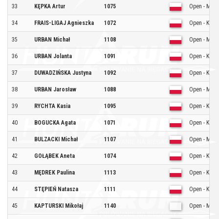
33
KĘPKA Artur
1075
Open - Mężc
34
FRAIS-LIGAJ Agnieszka
1072
Open - Kobie
35
URBAN Michał
1108
Open - Mężc
36
URBAN Jolanta
1091
Open - Kobie
37
DUWADZIŃSKA Justyna
1092
Open - Kobie
38
URBAN Jarosław
1088
Open - Mężc
39
RYCHTA Kasia
1095
Open - Kobie
40
BOGUCKA Agata
1071
Open - Kobie
41
BULZACKI Michał
1107
Open - Mężc
42
GOŁĄBEK Aneta
1074
Open - Kobie
43
MĘDREK Paulina
1113
Open - Kobie
44
STĘPIEŃ Natasza
1111
Open - Kobie
45
KAPTURSKI Mikołaj
1140
Open - Mężc