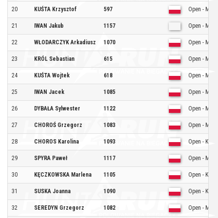
20
KUŚTA Krzysztof
597
Open - Mężc
21
IWAN Jakub
1157
Open - Mężc
22
WŁODARCZYK Arkadiusz
1070
Open - Mężc
23
KRÓL Sebastian
615
Open - Mężc
24
KUŚTA Wojtek
618
Open - Mężc
25
IWAN Jacek
1085
Open - Mężc
26
DYBAŁA Sylwester
1122
Open - Mężc
27
CHOROŚ Grzegorz
1083
Open - Mężc
28
CHOROS Karolina
1093
Open - Kobie
29
SPYRA Paweł
1117
Open - Mężc
30
KĘCZKOWSKA Marlena
1105
Open - Kobie
31
SUSKA Joanna
1090
Open - Kobie
32
SEREDYN Grzegorz
1082
Open - Mężc