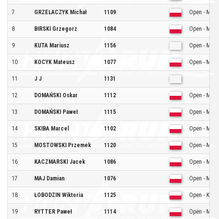
7
GRZELACZYK Michał
1109
Open - Mężc
8
BIRSKI Grzegorz
1084
Open - Mężc
9
KUTA Mariusz
1156
Open - Mężc
10
KOCYK Mateusz
1077
Open - Mężc
11
J J
1131
12
DOMAŃSKI Oskar
1112
Open - Mężc
13
DOMAŃSKI Paweł
1115
Open - Mężc
14
SKIBA Marcel
1102
Open - Mężc
15
MOSTOWSKI Przemek
1120
Open - Mężc
16
KACZMARSKI Jacek
1086
Open - Mężc
17
MAJ Damian
1076
Open - Mężc
18
ŁOBODZIN Wiktoria
1125
Open - Kobie
19
RYTTER Paweł
1114
Open - Mężc