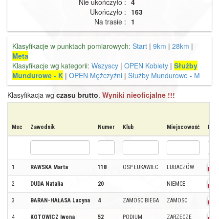
Nie ukończyło :
4
Ukończyło :
163
Na trasie :
1
Klasyfikacje w punktach pomiarowych:
Start
|
9km
|
28km
|
Meta
Klasyfikacje wg kategorii:
Wszyscy
|
OPEN Kobiety
|
Służby
Mundurowe - K
|
OPEN Mężczyźni
|
Służby Mundurowe - M
Klasyfikacja wg
czasu brutto
.
Wyniki nieoficjalne !!!
Msc
Zawodnik
Numer
Klub
Miejscowość
Kraj
1
RAWSKA Marta
118
OSP ŁUKAWIEC
LUBACZÓW
2
DUDA Natalia
20
NIEMCE
3
BARAN-HAŁASA Lucyna
4
ZAMOSC BIEGA
ZAMOSC
4
KOTOWICZ Iwona
52
PODIUM
ZARZECZE