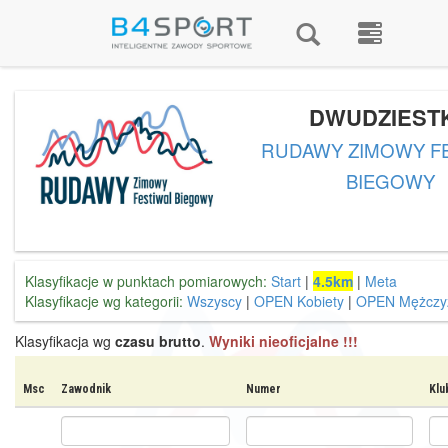
DWUDZIEST
RUDAWY ZIMOWY F
BIEGOWY
Klasyfikacje w punktach pomiarowych:
Start
|
4.5km
|
Meta
Klasyfikacje wg kategorii:
Wszyscy
|
OPEN Kobiety
|
OPEN Mężczy
Klasyfikacja wg
czasu brutto
.
Wyniki nieoficjalne !!!
Msc
Zawodnik
Numer
Klu