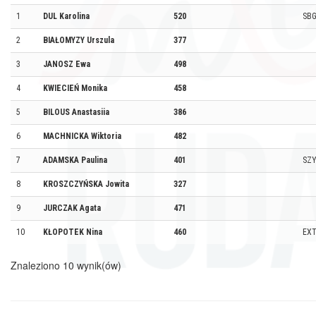
1
DUL Karolina
520
SBG
2
BIAŁOMYZY Urszula
377
3
JANOSZ Ewa
498
4
KWIECIEŃ Monika
458
5
BILOUS Anastasiia
386
6
MACHNICKA Wiktoria
482
7
ADAMSKA Paulina
401
SZ
8
KROSZCZYŃSKA Jowita
327
9
JURCZAK Agata
471
10
KŁOPOTEK Nina
460
EXT
Znaleziono 10 wynik(ów)