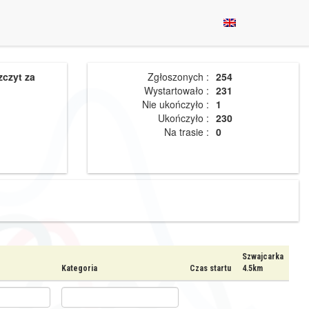
zczyt za
Zgłoszonych :
254
Wystartowało :
231
Nie ukończyło :
1
Ukończyło :
230
Na trasie :
0
Szwajcarka
Kategoria
Czas startu
4.5km