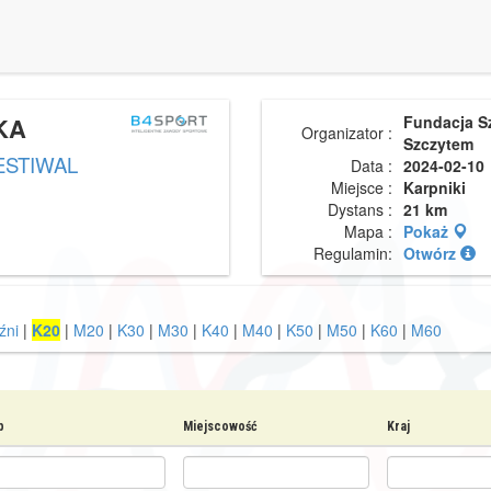
KA
Fundacja S
Organizator :
Szczytem
ESTIWAL
Data :
2024-02-10
Miejsce :
Karpniki
Dystans :
21 km
Mapa :
Pokaż
Regulamin:
Otwórz
źni
|
K20
|
M20
|
K30
|
M30
|
K40
|
M40
|
K50
|
M50
|
K60
|
M60
b
Miejscowość
Kraj