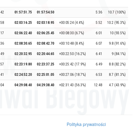
:42
01:57:51.75
01:57:54.50
5:36
10.7 (100%)
:58
02:03:16.25
02:03:18.95
+00:05:24 (4.4%)
5:52
10.2 (95.3%)
:17
02:06:22.40
02:06:25.45
+00:08:30 (6.7%)
6:01
10 (93.5%)
:36
02:08:30.65
02:08:42.70
+00:10:48 (8.4%)
6:07
9.8 (91.6%)
:49
02:20:32.95
02:20:44.65
+00:22:50 (16.2%)
6:41
9 (84.1%)
:57
02:23:19.80
02:23:37.25
+00:25:42 (17.9%)
6:49
8.8 (82.2%)
:41
02:24:52.20
02:25:01.05
+00:27:06 (18.7%)
6:53
8.7 (81.3%)
:04
04:29:08.40
04:29:38.40
+02:31:43 (56.3%)
12:48
4.7 (43.9%)
Polityka prywatności