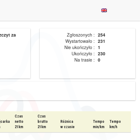
zczyt za
Zgłoszonych :
254
Wystartowało :
231
Nie ukończyło :
1
Ukończyło :
230
Na trasie :
0
Czas
Czas
jcarka
netto
brutto
Różnica
Tempo
Tempo
m
21km
21km
w czasie
min/km
km/h