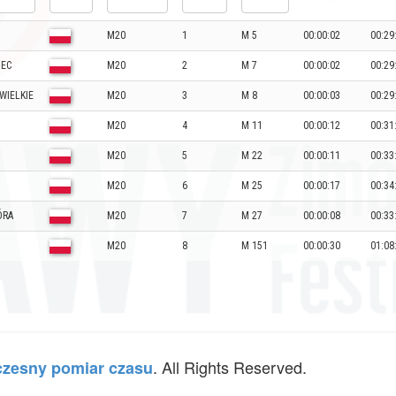
M20
1
M 5
00:00:02
00:29
IEC
M20
2
M 7
00:00:02
00:29
WIELKIE
M20
3
M 8
00:00:03
00:29
M20
4
M 11
00:00:12
00:31
M20
5
M 22
00:00:11
00:33
M20
6
M 25
00:00:17
00:34
ÓRA
M20
7
M 27
00:00:08
00:33
M20
8
M 151
00:00:30
01:08
. All Rights Reserved.
zesny pomiar czasu