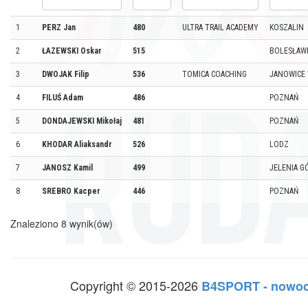
1
PERZ Jan
480
ULTRA TRAIL ACADEMY
KOSZALIN
2
ŁAZEWSKI Oskar
515
BOLESŁAW
3
DWOJAK Filip
536
TOMICA COACHING
JANOWICE 
4
FILUŚ Adam
486
POZNAŃ
5
DONDAJEWSKI Mikołaj
481
POZNAŃ
6
KHODAR Aliaksandr
526
LODZ
7
JANOSZ Kamil
499
JELENIA G
8
SREBRO Kacper
446
POZNAŃ
Znaleziono 8 wynik(ów)
Copyright © 2015-2026
B4SPORT - nowoc