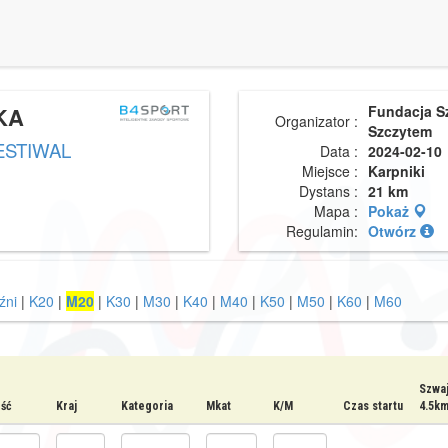
KA
Fundacja S
Organizator :
Szczytem
ESTIWAL
Data :
2024-02-10
Miejsce :
Karpniki
Dystans :
21 km
Mapa :
Pokaż
Regulamin:
Otwórz
źni
|
K20
|
M20
|
K30
|
M30
|
K40
|
M40
|
K50
|
M50
|
K60
|
M60
Szwa
ść
Kraj
Kategoria
Mkat
K/M
Czas startu
4.5k