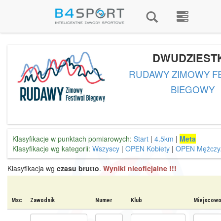
DWUDZIEST
RUDAWY ZIMOWY F
BIEGOWY
Klasyfikacje w punktach pomiarowych:
Start
|
4.5km
|
Meta
Klasyfikacje wg kategorii:
Wszyscy
|
OPEN Kobiety
|
OPEN Mężczy
Klasyfikacja wg
czasu brutto
.
Wyniki nieoficjalne !!!
Msc
Zawodnik
Numer
Klub
Miejscowo