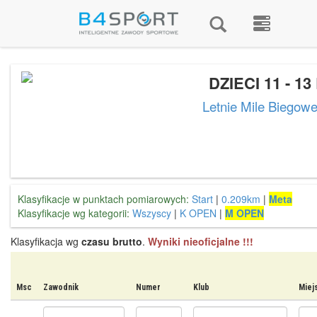
DZIECI 11 - 13
Letnie Mile Biegow
Klasyfikacje w punktach pomiarowych:
Start
|
0.209km
|
Meta
Klasyfikacje wg kategorii:
Wszyscy
|
K OPEN
|
M OPEN
Klasyfikacja wg
czasu brutto
.
Wyniki nieoficjalne !!!
Msc
Zawodnik
Numer
Klub
Miej