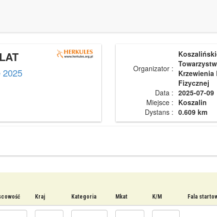
 LAT
Koszaliński
Towarzyst
Organizator :
e 2025
Krzewienia 
Fizycznej
Data :
2025-07-09
Miejsce :
Koszalin
Dystans :
0.609 km
scowość
Kraj
Kategoria
Mkat
K/M
Fala starto