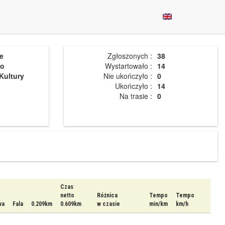
e
Zgłoszonych :
38
wo
Wystartowało :
14
Kultury
Nie ukończyło :
0
Ukończyło :
14
Na trasie :
0
Czas
netto
Różnica
Tempo
Tempo
wa
Fala
0.209km
0.609km
w czasie
min/km
km/h