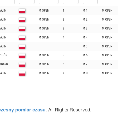
ALIN
M OPEN
1
M 1
M OPEN
ALIN
M OPEN
2
M 2
M OPEN
ALIN
M OPEN
3
M 3
M OPEN
ALIN
M OPEN
4
M 4
M OPEN
ALIN
M 5
M OPEN
Y BÓR
M OPEN
5
M 6
M OPEN
OGARD
M OPEN
6
M 7
M OPEN
ALIN
M OPEN
7
M 8
M OPEN
. All Rights Reserved.
zesny pomiar czasu