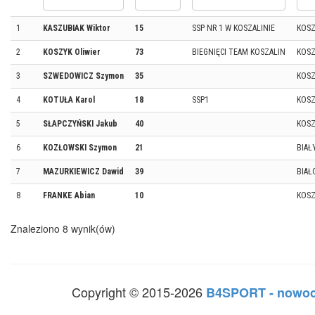
1
KASZUBIAK Wiktor
15
SSP NR 1 W KOSZALINIE
KOSZ
2
KOSZYK Oliwier
73
BIEGNIĘCI TEAM KOSZALIN
KOSZ
3
SZWEDOWICZ Szymon
35
KOSZ
4
KOTUŁA Karol
18
SSP1
KOSZ
5
SŁAPCZYŃSKI Jakub
40
KOSZ
6
KOZŁOWSKI Szymon
21
BIAŁ
7
MAZURKIEWICZ Dawid
39
BIAŁ
8
FRANKE Abian
10
KOSZ
Znaleziono 8 wynik(ów)
Copyright © 2015-2026
B4SPORT - nowoc