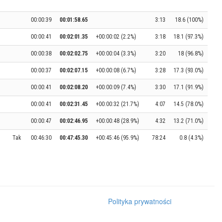
00:00:39
00:01:58.65
3:13
18.6 (100%)
00:00:41
00:02:01.35
+00:00:02 (2.2%)
3:18
18.1 (97.3%)
00:00:38
00:02:02.75
+00:00:04 (3.3%)
3:20
18 (96.8%)
00:00:37
00:02:07.15
+00:00:08 (6.7%)
3:28
17.3 (93.0%)
00:00:41
00:02:08.20
+00:00:09 (7.4%)
3:30
17.1 (91.9%)
00:00:41
00:02:31.45
+00:00:32 (21.7%)
4:07
14.5 (78.0%)
00:00:47
00:02:46.95
+00:00:48 (28.9%)
4:32
13.2 (71.0%)
Tak
00:46:30
00:47:45.30
+00:45:46 (95.9%)
78:24
0.8 (4.3%)
Polityka prywatności