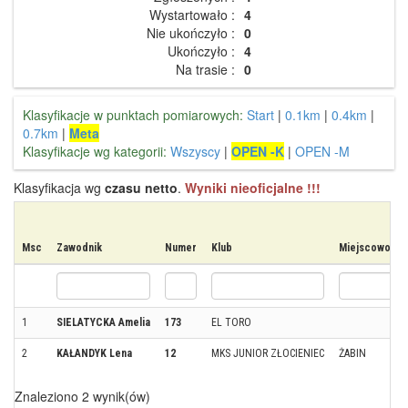
Wystartowało :
4
Nie ukończyło :
0
Ukończyło :
4
Na trasie :
0
Klasyfikacje w punktach pomiarowych:
Start
|
0.1km
|
0.4km
|
0.7km
|
Meta
Klasyfikacje wg kategorii:
Wszyscy
|
OPEN -K
|
OPEN -M
Klasyfikacja wg
czasu netto
.
Wyniki nieoficjalne !!!
Msc
Zawodnik
Numer
Klub
Miejscowość
1
SIELATYCKA Amelia
173
EL TORO
2
KAŁANDYK Lena
12
MKS JUNIOR ZŁOCIENIEC
ŻABIN
Znaleziono 2 wynik(ów)