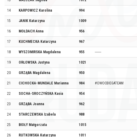
13
WALCZAK Jagoda
1012
14
KARPOWICZ Karolina
994
15
JANIK Katarzyna
1009
16
MOŁDACH Anna
956
17
KUCHMECKA Katarzyna
967
18
WYSZOMIRSKA Magdalena
955
-------
19
ORŁOWSKA Justyna
1021
20
GRZĄBA Magdalena
950
21
CICHOCKA-MUNDALE Marianna
984
#OWOCBIEGATEAM
22
SOCHA-SROCZYŃSKA Kasia
954
23
GRZĄBA Joanna
962
24
STARCZEWSKA Izabela
988
25
BIOŁY Małgorzata
1015
26
RUTKOWSKA Katarzyna
1011