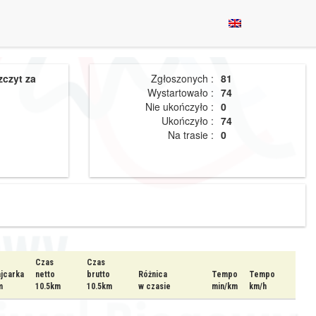
zczyt za
Zgłoszonych :
81
Wystartowało :
74
Nie ukończyło :
0
Ukończyło :
74
Na trasie :
0
Czas
Czas
jcarka
netto
brutto
Różnica
Tempo
Tempo
m
10.5km
10.5km
w czasie
min/km
km/h