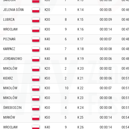
JAROCIN
K30
7
K 13
00:00:08
00:4
JELENIA GÓRA
K20
1
K 14
00:00:05
00:4
LUBRZA
K30
8
K 15
00:00:09
00:4
WROCŁAW
K30
9
K 16
00:00:14
00:4
POZNAŃ
K40
6
K 17
00:00:07
00:4
KARPACZ
K40
7
K 18
00:00:08
00:4
JORDANOWO
K40
8
K 19
00:00:06
00:4
MIKOŁÓW
K20
2
K 20
00:00:02
00:4
KIEKRZ
K50
2
K 21
00:00:06
00:5
MIKOŁÓW
K30
10
K 22
00:00:07
00:5
MIKOŁÓW
K50
3
K 23
00:00:08
00:5
ŚWIEBODZIN
K50
4
K 24
00:00:08
00:5
MIRKÓW
K50
5
K 25
00:00:14
00:5
WROCŁAW
K40
9
K 26
00:00:14
00:5