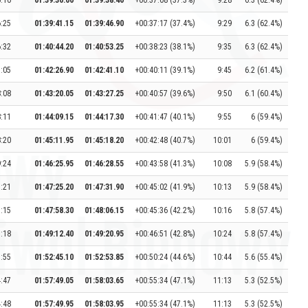
6:10
01:39:30.00
01:39:38.40
+00:37:08 (37.3%)
9:28
6.3 (62.4%)
6:25
01:39:41.15
01:39:46.90
+00:37:17 (37.4%)
9:29
6.3 (62.4%)
6:32
01:40:44.20
01:40:53.25
+00:38:23 (38.1%)
9:35
6.3 (62.4%)
7:05
01:42:26.90
01:42:41.10
+00:40:11 (39.1%)
9:45
6.2 (61.4%)
8:08
01:43:20.05
01:43:27.25
+00:40:57 (39.6%)
9:50
6.1 (60.4%)
8:11
01:44:09.15
01:44:17.30
+00:41:47 (40.1%)
9:55
6 (59.4%)
8:20
01:45:11.95
01:45:18.20
+00:42:48 (40.7%)
10:01
6 (59.4%)
9:24
01:46:25.95
01:46:28.55
+00:43:58 (41.3%)
10:08
5.9 (58.4%)
1:21
01:47:25.20
01:47:31.90
+00:45:02 (41.9%)
10:13
5.9 (58.4%)
1:15
01:47:58.30
01:48:06.15
+00:45:36 (42.2%)
10:16
5.8 (57.4%)
1:18
01:49:12.40
01:49:20.95
+00:46:51 (42.8%)
10:24
5.8 (57.4%)
1:55
01:52:45.10
01:52:53.85
+00:50:24 (44.6%)
10:44
5.6 (55.4%)
4:47
01:57:49.05
01:58:03.65
+00:55:34 (47.1%)
11:13
5.3 (52.5%)
4:48
01:57:49.95
01:58:03.95
+00:55:34 (47.1%)
11:13
5.3 (52.5%)