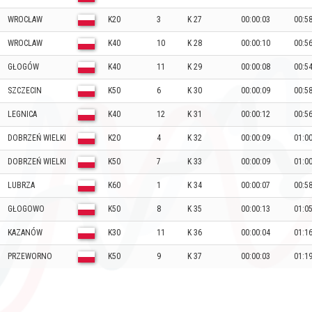
WROCŁAW
K20
3
K 27
00:00:03
00:5
WROCLAW
K40
10
K 28
00:00:10
00:5
GŁOGÓW
K40
11
K 29
00:00:08
00:5
SZCZECIN
K50
6
K 30
00:00:09
00:5
LEGNICA
K40
12
K 31
00:00:12
00:5
DOBRZEŃ WIELKI
K20
4
K 32
00:00:09
01:0
DOBRZEŃ WIELKI
K50
7
K 33
00:00:09
01:0
LUBRZA
K60
1
K 34
00:00:07
00:5
GŁOGOWO
K50
8
K 35
00:00:13
01:0
KAZANÓW
K30
11
K 36
00:00:04
01:1
PRZEWORNO
K50
9
K 37
00:00:03
01:1