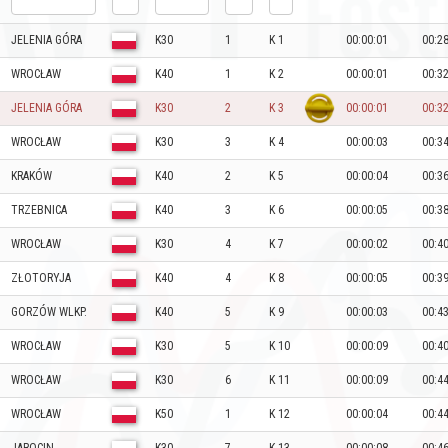
JELENIA GÓRA
K30
1
K 1
00:00:01
00:2
WROCŁAW
K40
1
K 2
00:00:01
00:3
JELENIA GÓRA
K30
2
K 3
00:00:01
00:3
WROCŁAW
K30
3
K 4
00:00:03
00:3
KRAKÓW
K40
2
K 5
00:00:04
00:3
TRZEBNICA
K40
3
K 6
00:00:05
00:3
WROCŁAW
K30
4
K 7
00:00:02
00:4
ZŁOTORYJA
K40
4
K 8
00:00:05
00:3
GORZÓW WLKP.
K40
5
K 9
00:00:03
00:4
WROCŁAW
K30
5
K 10
00:00:09
00:4
WROCŁAW
K30
6
K 11
00:00:09
00:4
WROCŁAW
K50
1
K 12
00:00:04
00:4