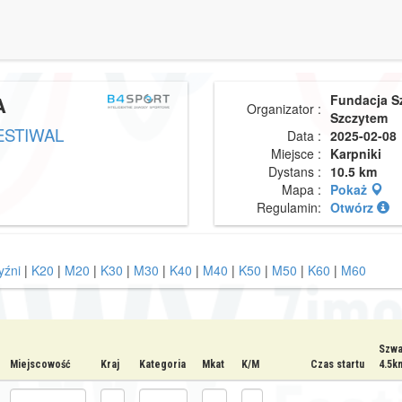
A
Fundacja S
Organizator :
Szczytem
ESTIWAL
Data :
2025-02-08
Miejsce :
Karpniki
Dystans :
10.5 km
Mapa :
Pokaż
Regulamin:
Otwórz
źni
|
K20
|
M20
|
K30
|
M30
|
K40
|
M40
|
K50
|
M50
|
K60
|
M60
Szwa
Miejscowość
Kraj
Kategoria
Mkat
K/M
Czas startu
4.5k