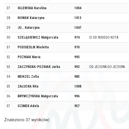
27
IGLEWSKA Karolina
1004
28
NOWAK Katarzyna
1013
29
JU... Katarzyna
1047
30
SZELĄGIEWICZ Małgorzata
974
CI OD RUDEGO KOTA
31
PODSIEDLIK Wioletta
970
32
POZNIAK Maria
993
33
ZACZYŃSKA-POZNIAK Jarka
992
OD JEZIORA DO JEZIORA
34
MENZEL Zofia
985
35
ZAŁUCKA Rita
1008
36
BRYWCZYŃSKA Małgorzata
996
37
OZIMEK Adela
957
Znaleziono 37 wynik(ów)