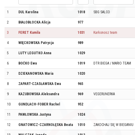
1
DUL Karolina
1018
SBG SALCO
2
BIAŁOBŁOCKA Alicja
977
3
FERET Kamila
1031
Karkonosz team
4
WIĘCKOWSKA Patrycja
989
5
LUTY LEGUTKO Anna
1029
6
BOĆKO Ewa
1019
DTR BIEGA / MARIO TEAM
7
DZIEKANOWSKA Maria
1020
8
ZAPART-CZASŁAWSKA Ewa
965
9
KAZUBOWSKA Aleksandra
969
VEGERUNERKA
10
GUNDLACH-FOBER Rachel
952
11
PAWŁOWSKA Justyna
1024
12
GNATOWICZ-CZARNOŁĘSKA Beata
1010
ZAKOCHAJ SIĘ W BIEGANIU