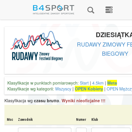
DZIESIĄTK
RUDAWY ZIMOWY F
BIEGOWY
Klasyfikacje w punktach pomiarowych:
Start
|
4.5km
|
Meta
Klasyfikacje wg kategorii:
Wszyscy
|
OPEN Kobiety
|
OPEN Mężczy
Klasyfikacja wg
czasu brutto
.
Wyniki nieoficjalne !!!
Msc
Zawodnik
Numer
Klub