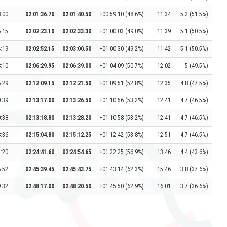
8:00
02:01:36.70
02:01:40.50
+00:59:10 (48.6%)
11:34
5.2 (51.5%)
6:15
02:02:23.10
02:02:33.30
+01:00:03 (49.0%)
11:39
5.1 (50.5%)
4:19
02:02:52.15
02:03:00.50
+01:00:30 (49.2%)
11:42
5.1 (50.5%)
8:10
02:06:29.95
02:06:39.00
+01:04:09 (50.7%)
12:02
5 (49.5%)
6:29
02:12:09.15
02:12:21.50
+01:09:51 (52.8%)
12:35
4.8 (47.5%)
0:39
02:13:17.00
02:13:26.50
+01:10:56 (53.2%)
12:41
4.7 (46.5%)
0:38
02:13:18.80
02:13:28.20
+01:10:58 (53.2%)
12:41
4.7 (46.5%)
8:36
02:15:04.80
02:15:12.25
+01:12:42 (53.8%)
12:51
4.7 (46.5%)
5:20
02:24:41.60
02:24:54.65
+01:22:25 (56.9%)
13:46
4.4 (43.6%)
6:52
02:45:39.45
02:45:43.75
+01:43:14 (62.3%)
15:46
3.8 (37.6%)
9:32
02:48:17.00
02:48:20.50
+01:45:50 (62.9%)
16:01
3.7 (36.6%)