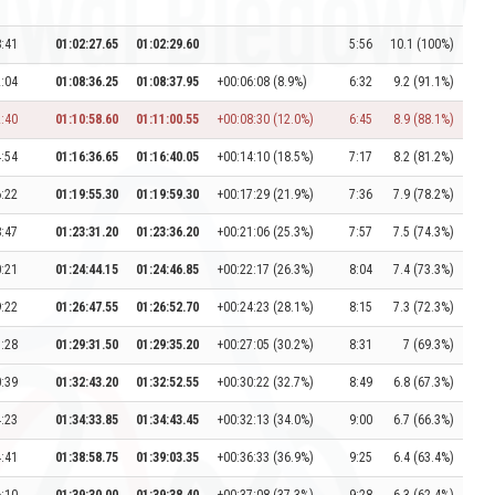
8:41
01:02:27.65
01:02:29.60
5:56
10.1 (100%)
2:04
01:08:36.25
01:08:37.95
+00:06:08 (8.9%)
6:32
9.2 (91.1%)
2:40
01:10:58.60
01:11:00.55
+00:08:30 (12.0%)
6:45
8.9 (88.1%)
4:54
01:16:36.65
01:16:40.05
+00:14:10 (18.5%)
7:17
8.2 (81.2%)
6:22
01:19:55.30
01:19:59.30
+00:17:29 (21.9%)
7:36
7.9 (78.2%)
8:47
01:23:31.20
01:23:36.20
+00:21:06 (25.3%)
7:57
7.5 (74.3%)
0:21
01:24:44.15
01:24:46.85
+00:22:17 (26.3%)
8:04
7.4 (73.3%)
9:22
01:26:47.55
01:26:52.70
+00:24:23 (28.1%)
8:15
7.3 (72.3%)
3:28
01:29:31.50
01:29:35.20
+00:27:05 (30.2%)
8:31
7 (69.3%)
0:39
01:32:43.20
01:32:52.55
+00:30:22 (32.7%)
8:49
6.8 (67.3%)
4:23
01:34:33.85
01:34:43.45
+00:32:13 (34.0%)
9:00
6.7 (66.3%)
4:41
01:38:58.75
01:39:03.35
+00:36:33 (36.9%)
9:25
6.4 (63.4%)