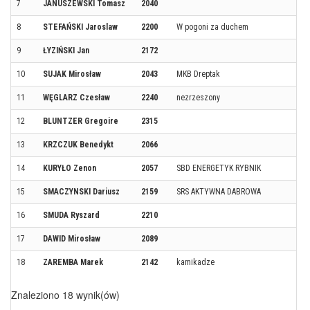
7
JANUSZEWSKI Tomasz
2040
8
STEFAŃSKI Jaroslaw
2200
W pogoni za duchem
9
ŁYZIŃSKI Jan
2172
10
SUJAK Mirosław
2043
MKB Dreptak
11
WĘGLARZ Czesław
2240
nezrzeszony
12
BLUNTZER Gregoire
2315
13
KRZCZUK Benedykt
2066
14
KURYŁO Zenon
2057
SBD ENERGETYK RYBNIK
15
SMACZYNSKI Dariusz
2159
SRS AKTYWNA DABROWA
16
SMUDA Ryszard
2210
17
DAWID Mirosław
2089
18
ZAREMBA Marek
2142
kamikadze
Znaleziono 18 wynik(ów)