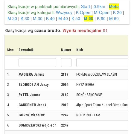
Klasyfikacje w punktach pomiarowych:
Start
|
0.9km
|
Meta
Klasyfikacje wg kategorii:
Wszyscy
|
K-Open
|
M-Open
|
K 20
|
M 20
|
K 30
|
M 30
|
K 40
|
M 40
|
K 50
|
M 50
|
K 60
|
M 60
Klasyfikacja wg
czasu brutto
.
Wyniki nieoficjalne !!!
Msc
Zawodnik
Numer
Klub
1
MAGIERA Janusz
2117
FORMA WODZISŁAW ŚLĄSKI
2
SŁOBODZIAN Jerzy
2064
NYSA BIEGA
3
PYTEL Janusz
2160
SOKÓŁZAKOPANE
4
GARDENER Jacek
2010
Alpin Sport Team / JacekBiega Runnin
5
GÓRNY Mirosław
2242
NUTREND TEAM
6
DOMISZEWSKI Wojciech
2249