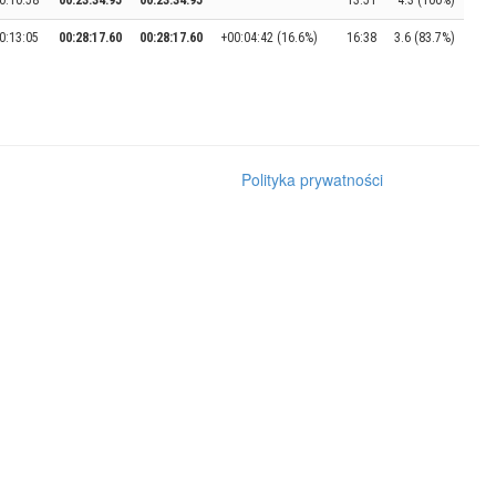
0:10:58
00:23:34.95
00:23:34.95
13:51
4.3 (100%)
0:13:05
00:28:17.60
00:28:17.60
+00:04:42 (16.6%)
16:38
3.6 (83.7%)
Polityka prywatności