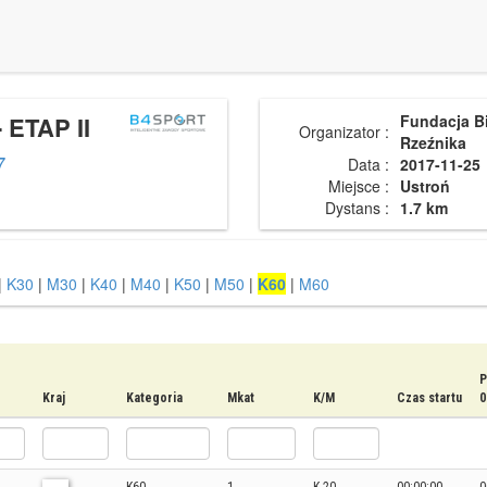
 ETAP II
Fundacja B
Organizator :
Rzeźnika
7
Data :
2017-11-25
Miejsce :
Ustroń
Dystans :
1.7 km
|
K30
|
M30
|
K40
|
M40
|
K50
|
M50
|
K60
|
M60
P
Kraj
Kategoria
Mkat
K/M
Czas startu
0