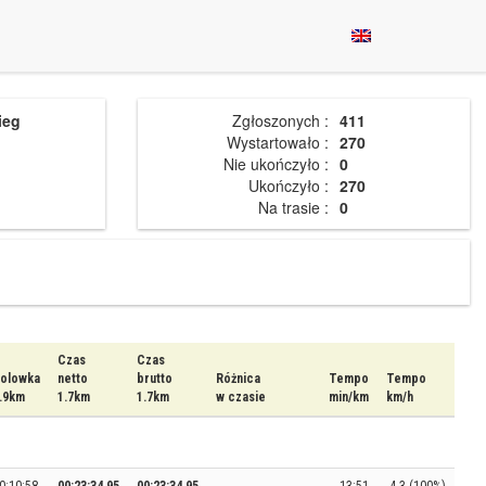
ieg
Zgłoszonych :
411
Wystartowało :
270
Nie ukończyło :
0
Ukończyło :
270
Na trasie :
0
Czas
Czas
olowka
netto
brutto
Różnica
Tempo
Tempo
.9km
1.7km
1.7km
w czasie
min/km
km/h