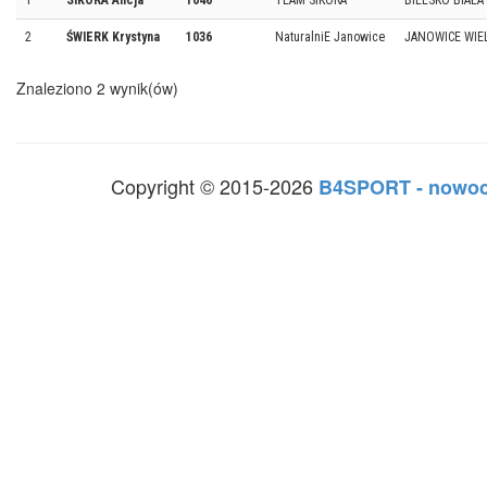
1
SIKORA Alicja
1046
TEAM SIKORA
BIELSKO BIAŁA
2
ŚWIERK Krystyna
1036
NaturalniE Janowice
JANOWICE WIE
Znaleziono 2 wynik(ów)
Copyright © 2015-2026
B4SPORT - nowoc