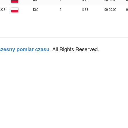
K60
1
K 20
00:00:00
0
LKIE
K60
2
K 33
00:00:00
0
. All Rights Reserved.
zesny pomiar czasu