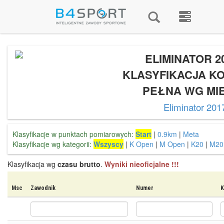
ELIMINATOR 20
KLASYFIKACJA 
PEŁNA WG MI
Eliminator 201
Klasyfikacje w punktach pomiarowych:
Start
|
0.9km
|
Meta
Klasyfikacje wg kategorii:
Wszyscy
|
K Open
|
M Open
|
K20
|
M20
Klasyfikacja wg
czasu brutto
.
Wyniki nieoficjalne !!!
Msc
Zawodnik
Numer
K