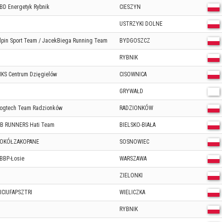
BD Energetyk Rybnik
CIESZYN
USTRZYKI DOLNE
lpin Sport Team / JacekBiega Running Team
BYDGOSZCZ
RYBNIK
KS Centrum Dzięgielów
CISOWNICA
GRYWAŁD
ogtech Team Radzionków
RADZIONKÓW
B RUNNERS Hati Team
BIELSKO-BIAŁA
OKÓŁZAKOPANE
SOSNOWIEC
BBP-Łosie
WARSZAWA
ZIELONKI
ICIUFAPSZTRI
WIELICZKA
RYBNIK