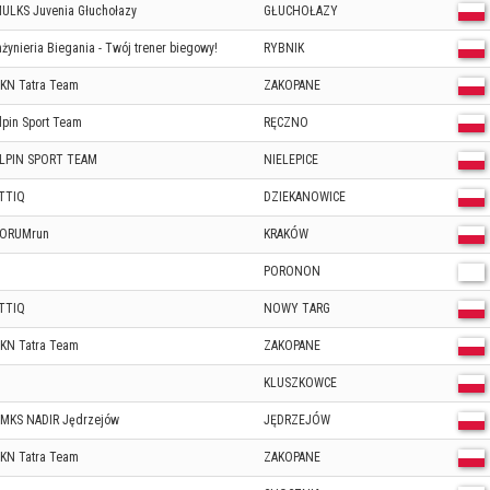
ULKS Juvenia Głuchołazy
GŁUCHOŁAZY
nżynieria Biegania - Twój trener biegowy!
RYBNIK
KN Tatra Team
ZAKOPANE
lpin Sport Team
RĘCZNO
LPIN SPORT TEAM
NIELEPICE
TTIQ
DZIEKANOWICE
ORUMrun
KRAKÓW
PORONON
TTIQ
NOWY TARG
KN Tatra Team
ZAKOPANE
KLUSZKOWCE
MKS NADIR Jędrzejów
JĘDRZEJÓW
KN Tatra Team
ZAKOPANE