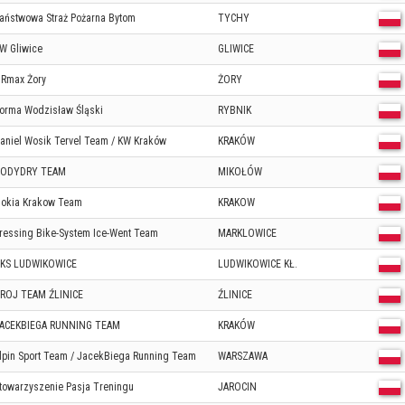
aństwowa Straż Pożarna Bytom
TYCHY
W Gliwice
GLIWICE
Rmax Żory
ŻORY
orma Wodzisław Śląski
RYBNIK
aniel Wosik Tervel Team / KW Kraków
KRAKÓW
ODYDRY TEAM
MIKOŁÓW
okia Krakow Team
KRAKOW
ressing Bike-System Ice-Went Team
MARKLOWICE
KS LUDWIKOWICE
LUDWIKOWICE KŁ.
ROJ TEAM ŹLINICE
ŹLINICE
ACEKBIEGA RUNNING TEAM
KRAKÓW
lpin Sport Team / JacekBiega Running Team
WARSZAWA
towarzyszenie Pasja Treningu
JAROCIN