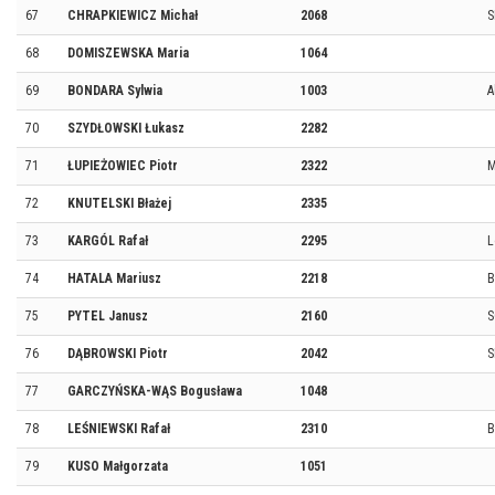
67
CHRAPKIEWICZ Michał
2068
S
68
DOMISZEWSKA Maria
1064
69
BONDARA Sylwia
1003
A
70
SZYDŁOWSKI Łukasz
2282
71
ŁUPIEŻOWIEC Piotr
2322
M
72
KNUTELSKI Błażej
2335
73
KARGÓL Rafał
2295
L
74
HATALA Mariusz
2218
B
75
PYTEL Janusz
2160
S
76
DĄBROWSKI Piotr
2042
S
77
GARCZYŃSKA-WĄS Bogusława
1048
78
LEŚNIEWSKI Rafał
2310
B
79
KUSO Małgorzata
1051