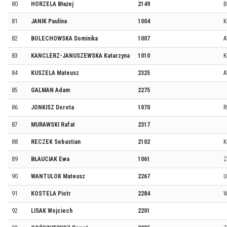
80
HORZELA Błażej
2149
B
81
JANIK Paulina
1004
K
82
BOLECHOWSKA Dominika
1007
A
83
KANCLERZ-JANUSZEWSKA Katarzyna
1010
K
84
KUSZELA Mateusz
2325
A
85
GALMAN Adam
2275
86
JONKISZ Dorota
1070
R
87
MURAWSKI Rafał
2317
88
RECZEK Sebastian
2102
K
89
BŁAUCIAK Ewa
1061
Z
90
WANTULOK Mateusz
2267
U
91
KOSTELA Piotr
2284
W
92
LISAK Wojciech
2201