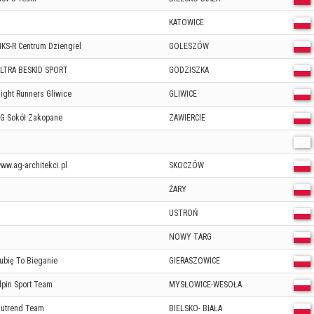
KATOWICE
KS-R Centrum Dziengiel
GOLESZÓW
LTRA BESKID SPORT
GODZISZKA
ight Runners Gliwice
GLIWICE
G Sokół Zakopane
ZAWIERCIE
ww.ag-architekci.pl
SKOCZÓW
ŻARY
USTROŃ
NOWY TARG
ubię To Bieganie
GIERASZOWICE
lpin Sport Team
MYSŁOWICE-WESOŁA
utrend Team
BIELSKO- BIAŁA