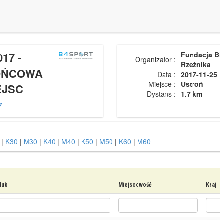
17 -
Fundacja B
Organizator :
Rzeźnika
KOŃCOWA
Data :
2017-11-25
Miejsce :
Ustroń
EJSC
Dystans :
1.7 km
7
|
K30
|
M30
|
K40
|
M40
|
K50
|
M50
|
K60
|
M60
lub
Miejscowość
Kraj