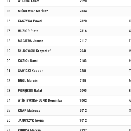
14
WÓJCIK Adam
2120
15
MIŚKIEWCZ Mariusz
2334
16
KASZYCA Paweł
2320
I
17
HUZIOR Piotr
2316
A
18
MAGIERA Janusz
2117
F
19
FALKOWSKI Krzysztof
2041
W
20
KOZIOŁ Kamil
2183
H
21
SAWICKI Kacper
2281
T
22
BROL Marcin
2151
M
23
PORĘBSKI Rafał
2095
E
24
WIŚNIEWSKA-ULFIK Dominika
1002
A
25
KNAP Mateusz
2012
S
26
JANUSZYK Iwona
1012
27
KUBICA Marcin
2237
I