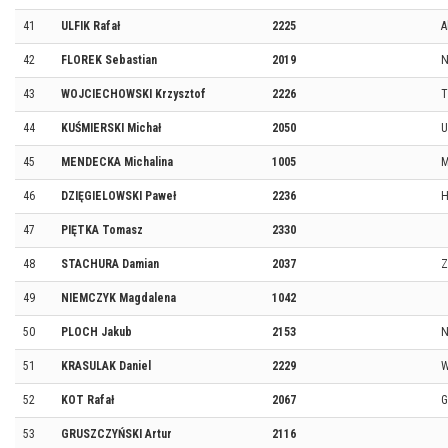
41
ULFIK Rafał
2225
A
42
FLOREK Sebastian
2019
N
43
WOJCIECHOWSKI Krzysztof
2226
T
44
KUŚMIERSKI Michał
2050
U
45
MENDECKA Michalina
1005
M
46
DZIĘGIELOWSKI Paweł
2236
H
47
PIĘTKA Tomasz
2330
48
STACHURA Damian
2037
Z
49
NIEMCZYK Magdalena
1042
50
PLOCH Jakub
2153
N
51
KRASULAK Daniel
2229
W
52
KOT Rafał
2067
G
53
GRUSZCZYŃSKI Artur
2116