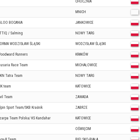
CHOCZNIA
MNICH
GLOO BOCANIA
JANKOWICE
TTIQ / Salming
NOWY TARG
ORMA WODZISŁAW ŚLĄSKI
WODZISŁAW ŚLĄSKI
oodward Runners
KRAKÓW
usaria Race Team
MICHAŁOWICE
KN Tatra Team
NOWY TARG
K team
KATOWICE
vil Team
ZAWADA
lpin Sport Team/SKB Kraśnik
ZABRZE
carpa Team Polska/ KS Kandahar
KATOWICE
OŚWIĘCIM
nov-8 Team
BIELSKO-BIAŁA