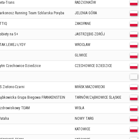
eta-Trans
RADZIONKÓW
arkonosz Running Team Szklarska Poręba
JELENIA GÓRA
TTIQ
ZAKOPANE
obiety na 5+
JASTRZĘBIE-ZDRÓJ
TAK LEWEJ ŁYDY
WROCŁAW
GLIWICE
ytm Czechowice Dziedzice
CZECHOWICE DZIEDZICE
S Zielono-Czarni
MIŃSK MAZOWIECKI
ąbkowicka Grupa Biegowa FRANKENSTEIN
TARNÓW/ZĄBKOWICE ŚLĄSKIE
zdrowiskowy TEAM
WISŁA
ataha
NOWY TARG
KATOWICE