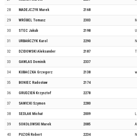
28
MADEJCZYK Marek
2168
29
WRÓBEL Tomasz
2303
M
30
STEC Jakub
2198
U
31
URBAŃCZYK Karol
2290
N
32
DZIDOWSKI Aleksander
2187
T
33
GAWLAS Dominik
2337
34
KUBACZKA Grzegorz
2138
w
35
BONIEC Radosław
2174
36
GRUDZIEŃ Krzysztof
2278
37
SAWICKI Szymon
2280
38
SEDLAK Michał
2009
L
39
SOKOŁOWSKI Marek
2085
A
40
PUZOŃ Robert
2234
N