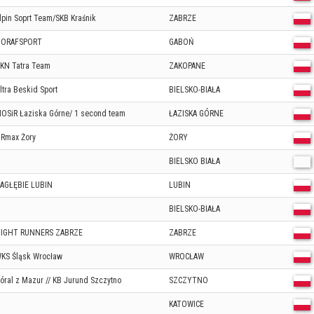
lpin Soprt Team/SKB Kraśnik
ZABRZE
ORAFSPORT
GABOŃ
KN Tatra Team
ZAKOPANE
ltra Beskid Sport
BIELSKO-BIAŁA
OSiR Łaziska Górne/ 1 second team
ŁAZISKA GÓRNE
Rmax Żory
ŻORY
BIELSKO BIAŁA
AGŁĘBIE LUBIN
LUBIN
BIELSKO-BIAŁA
IGHT RUNNERS ZABRZE
ZABRZE
KS Śląsk Wrocław
WROCŁAW
óral z Mazur // KB Jurund Szczytno
SZCZYTNO
KATOWICE