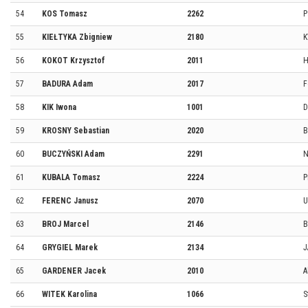
54
KOS Tomasz
2262
P
55
KIEŁTYKA Zbigniew
2180
K
56
KOKOT Krzysztof
2011
H
57
BADURA Adam
2017
F
58
KIK Iwona
1001
D
59
KROSNY Sebastian
2020
B
60
BUCZYŃSKI Adam
2291
N
61
KUBALA Tomasz
2224
P
62
FERENC Janusz
2070
U
63
BROJ Marcel
2146
B
64
GRYGIEL Marek
2134
J
65
GARDENER Jacek
2010
A
66
WITEK Karolina
1066
S