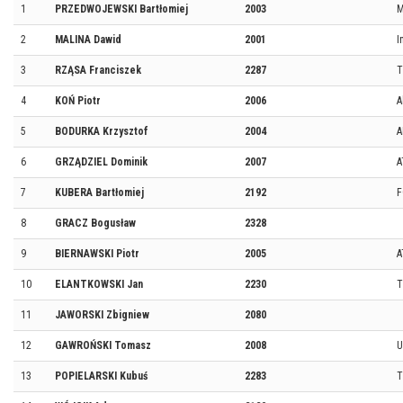
1
PRZEDWOJEWSKI Bartłomiej
2003
M
2
MALINA Dawid
2001
I
3
RZĄSA Franciszek
2287
T
4
KOŃ Piotr
2006
A
5
BODURKA Krzysztof
2004
A
6
GRZĄDZIEL Dominik
2007
A
7
KUBERA Bartłomiej
2192
F
8
GRACZ Bogusław
2328
9
BIERNAWSKI Piotr
2005
A
10
ELANTKOWSKI Jan
2230
T
11
JAWORSKI Zbigniew
2080
12
GAWROŃSKI Tomasz
2008
U
13
POPIELARSKI Kubuś
2283
T