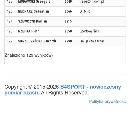
125
MORAWSKI Grzegorz
2049
trener24h.com.pl
126
BEDNARZ Sebastian
2066
OTM. b
127
SZEWCZYK Damian
2215
128
RZEPKA Piotr
2050
Sportowy Świr
129
SKRZECZYŃSKI Sławomir
2290
Hej, jak ta sarna!
Znaleziono 129 wynik(ów)
Copyright © 2015-2026
B4SPORT - nowoczesny
. All Rights Reserved.
pomiar czasu
Polityka prywatności