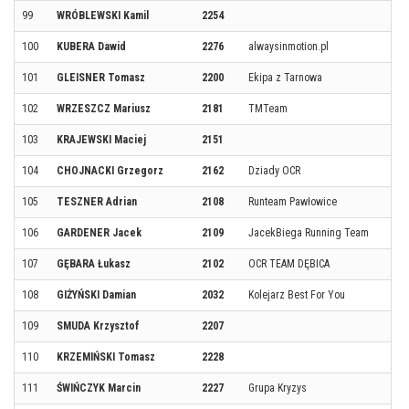
99
WRÓBLEWSKI Kamil
2254
100
KUBERA Dawid
2276
alwaysinmotion.pl
101
GLEISNER Tomasz
2200
Ekipa z Tarnowa
102
WRZESZCZ Mariusz
2181
TMTeam
103
KRAJEWSKI Maciej
2151
104
CHOJNACKI Grzegorz
2162
Dziady OCR
105
TESZNER Adrian
2108
Runteam Pawłowice
106
GARDENER Jacek
2109
JacekBiega Running Team
107
GĘBARA Łukasz
2102
OCR TEAM DĘBICA
108
GIŻYŃSKI Damian
2032
Kolejarz Best For You
109
SMUDA Krzysztof
2207
110
KRZEMIŃSKI Tomasz
2228
111
ŚWIŃCZYK Marcin
2227
Grupa Kryzys