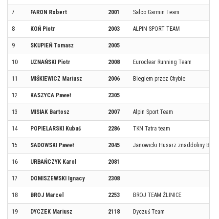
7
FARON Robert
2001
Salco Garmin Team
8
KOŃ Piotr
2003
ALPIN SPORT TEAM
9
SKUPIEŃ Tomasz
2005
10
UZNAŃSKI Piotr
2008
Euroclear Running Team
11
MIŚKIEWICZ Mariusz
2006
Biegiem przez Chybie
12
KASZYCA Paweł
2305
13
MISIAK Bartosz
2007
Alpin Sport Team
14
POPIELARSKI Kubuś
2286
TKN Tatra team
15
SADOWSKI Paweł
2045
Janowicki Husarz znaddoliny Bobr
16
URBAŃCZYK Karol
2081
17
DOMISZEWSKI Ignacy
2308
18
BROJ Marcel
2253
BROJ TEAM ŹLINICE
19
DYCZEK Mariusz
2118
Dyczuś Team