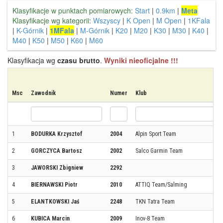
Klasyfikacje w punktach pomiarowych:
Start
|
0.9km
|
Meta
Klasyfikacje wg kategorii:
Wszyscy
|
K Open
|
M Open
|
1KFala
|
K-Górnik
|
1MFala
|
M-Górnik
|
K20
|
M20
|
K30
|
M30
|
K40
|
M40
|
K50
|
M50
|
K60
|
M60
Klasyfikacja wg
czasu brutto
.
Wyniki nieoficjalne !!!
Msc
Zawodnik
Numer
Klub
1
BODURKA Krzysztof
2004
Alpin Sport Team
2
GORCZYCA Bartosz
2002
Salco Garmin Team
3
JAWORSKI Zbigniew
2292
4
BIERNAWSKI Piotr
2010
ATTIQ Team/Salming
5
ELANTKOWSKI Jaś
2248
TKN Tatra Team
6
KUBICA Marcin
2009
Inov-8 Team