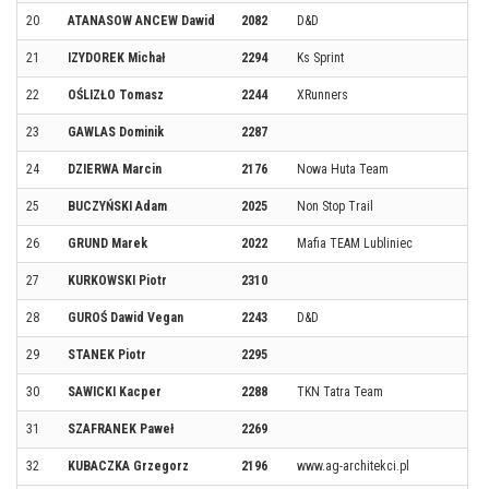
20
ATANASOW ANCEW Dawid
2082
D&D
21
IZYDOREK Michał
2294
Ks Sprint
22
OŚLIZŁO Tomasz
2244
XRunners
23
GAWLAS Dominik
2287
24
DZIERWA Marcin
2176
Nowa Huta Team
25
BUCZYŃSKI Adam
2025
Non Stop Trail
26
GRUND Marek
2022
Mafia TEAM Lubliniec
27
KURKOWSKI Piotr
2310
28
GUROŚ Dawid Vegan
2243
D&D
29
STANEK Piotr
2295
30
SAWICKI Kacper
2288
TKN Tatra Team
31
SZAFRANEK Paweł
2269
32
KUBACZKA Grzegorz
2196
www.ag-architekci.pl