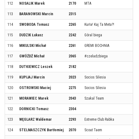
112
NOSALIK Marek
2170
MTA
113
BARANOWSKI Marcin
2315
114
SWOBODA Tomasz
2265
Kurła! Kaj Ta Meta?!
115
DUDZIK Łukasz
2242
Góral biega
116
MIKULSKI Michał
2261
GREMI BOCHNIA
117
GWÓŹDŹ Michał
2065
#czeladzbiega
118
DUTKIEWICZ Leszek
2182
119
KUPIJAJ Marcin
2023
Socios Silesia
120
OSTROWSKI Maciej
2275
Socios Silesia
121
MORAWIEC Marek
2043
Szakal Team
122
DORNICKI Tomasz
2304
123
WĘGLARZ Waldemar
2293
Extreme Club Rabka
124
STELMASZCZYK Bartłomiej
2070
Scout Taem