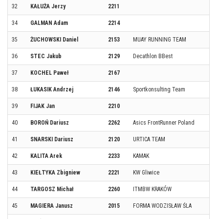
32
KAŁUŻA Jerzy
2211
34
GALMAN Adam
2214
35
ŻUCHOWSKI Daniel
2153
MUAY RUNNING TEAM
36
STEC Jakub
2129
Decathlon BBest
37
KOCHEL Paweł
2167
38
ŁUKASIK Andrzej
2146
Sportkonsulting Team
39
FIJAK Jan
2210
40
BOROŃ Dariusz
2262
Asics FrontRunner Poland
41
SNARSKI Dariusz
2120
URTICA TEAM
42
KALITA Arek
2233
KAMAK
43
KIEŁTYKA Zbigniew
2221
KW Gliwice
44
TARGOSZ Michał
2260
ITMBW KRAKÓW
45
MAGIERA Janusz
2015
FORMA WODZISŁAW ŚLA