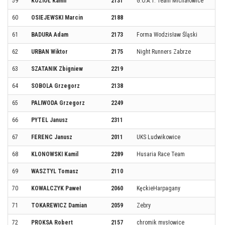
59
KOZIOŁ Kamil
2131
G.O.A.T. Team Michałowice
60
OSIEJEWSKI Marcin
2188
61
BADURA Adam
2173
Forma Wodzisław Śląski
62
URBAN Wiktor
2175
Night Runners Zabrze
63
SZATANIK Zbigniew
2219
64
SOBOLA Grzegorz
2138
65
PALIWODA Grzegorz
2249
66
PYTEL Janusz
2311
67
FERENC Janusz
2011
UKS Ludwikowice
68
KLONOWSKI Kamil
2289
Husaria Race Team
69
WASZTYL Tomasz
2110
70
KOWALCZYK Paweł
2060
KęckieHarpagany
71
TOKAREWICZ Damian
2059
Zebry
72
PROKSA Robert
2157
chromik mysłowice