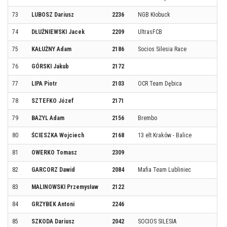
73
LUBOSZ Dariusz
2236
NGB Kłobuck
74
DŁUŻNIEWSKI Jacek
2209
UltrasFCB
75
KAŁUŻNY Adam
2186
Socios Silesia Race
76
GÓRSKI Jakub
2172
77
LIPA Piotr
2103
OCR Team Dębica
78
SZTEFKO Józef
2171
79
BAZYL Adam
2156
Brembo
80
ŚCIESZKA Wojciech
2168
13 elt Kraków - Balice
81
OWERKO Tomasz
2309
82
GARCORZ Dawid
2084
Mafia Team Lubliniec
83
MALINOWSKI Przemysław
2122
84
GRZYBEK Antoni
2246
85
SZKODA Dariusz
2042
SOCIOS SILESIA