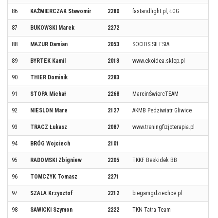
86
KAŹMIERCZAK Sławomir
2280
fastandlight.pl, ŁGG
87
BUKOWSKI Marek
2272
88
MAZUR Damian
2053
SOCIOS SILESIA
89
BYRTEK Kamil
2013
www.ekoidea.sklep.pl
90
THIER Dominik
2283
91
STOPA Michał
2268
MarcinŚwiercTEAM
92
NIESLON Mare
2127
AKMB Pedziwiatr Gliwice
93
TRACZ Łukasz
2087
www.treningfizjoterapia.pl
94
BRÓG Wojciech
2101
95
RADOMSKI Zbigniew
2205
TKKF Beskidek BB
96
TOMCZYK Tomasz
2271
97
SZALA Krzysztof
2212
biegamgdziechce.pl
98
SAWICKI Szymon
2222
TKN Tatra Team