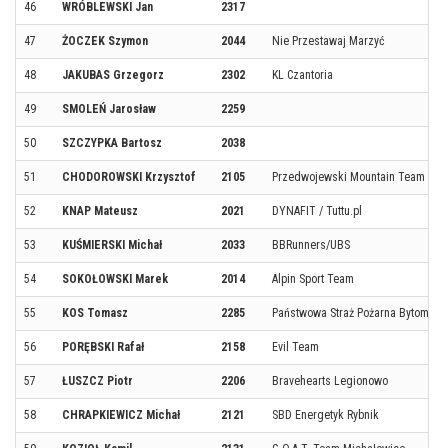
46
WRÓBLEWSKI Jan
2317
47
ŻOCZEK Szymon
2044
Nie Przestawaj Marzyć
48
JAKUBAS Grzegorz
2302
KL Czantoria
49
SMOLEŃ Jarosław
2259
50
SZCZYPKA Bartosz
2038
51
CHODOROWSKI Krzysztof
2105
Przedwojewski Mountain Team
52
KNAP Mateusz
2021
DYNAFIT / Tuttu.pl
53
KUŚMIERSKI Michał
2033
BBRunners/UBS
54
SOKOŁOWSKI Marek
2014
Alpin Sport Team
55
KOS Tomasz
2285
Państwowa Straż Pożarna Bytom
56
PORĘBSKI Rafał
2158
Evil Team
57
ŁUSZCZ Piotr
2206
Bravehearts Legionowo
58
CHRAPKIEWICZ Michał
2121
SBD Energetyk Rybnik