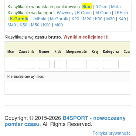
Klasyfikacje w punktach pomiarowych:
Start
|
0.9km
|
Meta
Klasyfikacje wg kategorii:
Wszyscy
|
K Open
|
M Open
|
1KFala
|
K-Górnik
|
1MFala
|
M-Górnik
|
K20
|
M20
|
K30
|
M30
|
K40
|
M40
|
K50
|
M50
|
K60
|
M60
Klasyfikacja wg
czasu brutto
.
Wyniki nieoficjalne !!!
Msc
Zawodnik
Numer
Klub
Miejscowość
Kraj
Kategoria
Czas st
Nie znaleziono wyników.
Copyright © 2015-2026
B4SPORT - nowoczesny
. All Rights Reserved.
pomiar czasu
Polityka prywatności