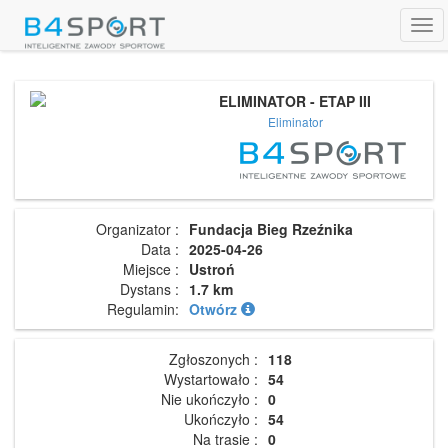
Tog
navi
ELIMINATOR - ETAP III
Eliminator
Organizator :
Fundacja Bieg Rzeźnika
Data :
2025-04-26
Miejsce :
Ustroń
Dystans :
1.7 km
Regulamin:
Otwórz
Zgłoszonych :
118
Wystartowało :
54
Nie ukończyło :
0
Ukończyło :
54
Na trasie :
0