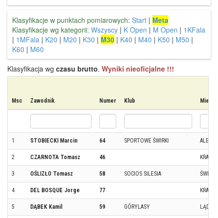
Klasyfikacje w punktach pomiarowych:
Start
|
Meta
Klasyfikacje wg kategorii:
Wszyscy
|
K Open
|
M Open
|
1KFala
|
1MFala
|
K20
|
M20
|
K30
|
M30
|
K40
|
M40
|
K50
|
M50
|
K60
|
M60
Klasyfikacja wg
czasu brutto
.
Wyniki nieoficjalne !!!
Msc
Zawodnik
Numer
Klub
Miejs
1
STOBIECKI Marcin
64
SPORTOWE ŚWIRKI
ALEKS
2
CZARNOTA Tomasz
46
KRAKÓ
3
OŚLIZŁO Tomasz
58
SOCIOS SILESIA
ŚWIER
4
DEL BOSQUE Jorge
77
KRAKO
5
DĄBEK Kamil
59
GÓRYLASY
LĄDEK