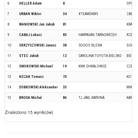
6
HELLER Adam
8
OPOLE
7
URBAN Wiktor
34
#TEAMDKMS
ZABRZ
8
WANIOWSKI Jan Jakub
81
KRAPK
9
CABAJ Łukasz
83
HARPAGAN TARNOBRZEH
RZESZ
10
SKRZYSZOWSKI Janusz
38
SOCIOS SILESIA
GORZY
11
STEC Jakub
12
CAROLINA TOYOTA BIELSKO
BIELSK
12
SMOKOWSKI Michael
19
KWK CHWAŁOWICE
CZERW
13
KOZAK Tomasz
70
KOTÓRZ
14
DOBKOWSKI Aleksander
33
MIKOŁ
15
BRODA Michal
86
TJ JÄKL KARVINÁ
KARVIN
Znaleziono 15 wynik(ów)