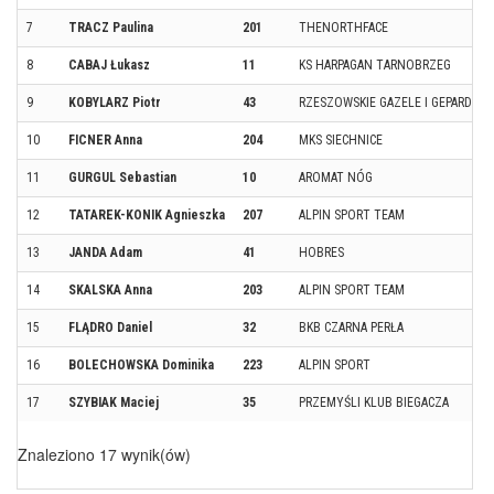
7
TRACZ Paulina
201
THENORTHFACE
8
CABAJ Łukasz
11
KS HARPAGAN TARNOBRZEG
9
KOBYLARZ Piotr
43
RZESZOWSKIE GAZELE I GEPARDY
10
FICNER Anna
204
MKS SIECHNICE
11
GURGUL Sebastian
10
AROMAT NÓG
12
TATAREK-KONIK Agnieszka
207
ALPIN SPORT TEAM
13
JANDA Adam
41
HOBRES
14
SKALSKA Anna
203
ALPIN SPORT TEAM
15
FLĄDRO Daniel
32
BKB CZARNA PERŁA
16
BOLECHOWSKA Dominika
223
ALPIN SPORT
17
SZYBIAK Maciej
35
PRZEMYŚLI KLUB BIEGACZA
Znaleziono 17 wynik(ów)