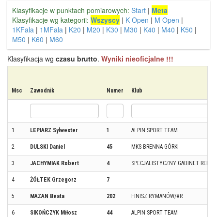
Klasyfikacje w punktach pomiarowych:
Start
|
Meta
Klasyfikacje wg kategorii:
Wszyscy
|
K Open
|
M Open
|
1KFala
|
1MFala
|
K20
|
M20
|
K30
|
M30
|
K40
|
M40
|
K50
|
M50
|
K60
|
M60
Klasyfikacja wg
czasu brutto
.
Wyniki nieoficjalne !!!
Msc
Zawodnik
Numer
Klub
1
LEPIARZ Sylwester
1
ALPIN SPORT TEAM
2
DULSKI Daniel
45
MKS BRENNA GÓRKI
3
JACHYMIAK Robert
4
SPECJALISTYCZNY GABINET REHABIL
4
ŻÓŁTEK Grzegorz
7
5
MAZAN Beata
202
FINISZ RYMANÓW/#R
6
SIKOŃCZYK Miłosz
44
ALPIN SPORT TEAM