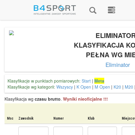
ELIMINATOR
KLASYFIKACJA 
PEŁNA WG MI
Eliminator
Klasyfikacje w punktach pomiarowych:
Start
|
Meta
Klasyfikacje wg kategorii:
Wszyscy
|
K Open
|
M Open
|
K20
|
M20
Klasyfikacja wg
czasu brutto
.
Wyniki nieoficjalne !!!
Msc
Zawodnik
Numer
Klub
Miejsco