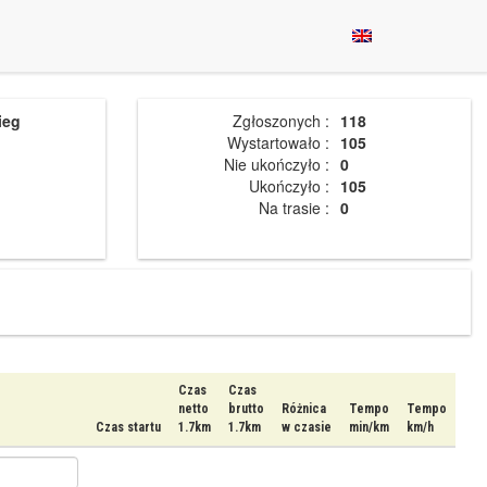
ieg
Zgłoszonych :
118
Wystartowało :
105
Nie ukończyło :
0
Ukończyło :
105
Na trasie :
0
Czas
Czas
netto
brutto
Różnica
Tempo
Tempo
Czas startu
1.7km
1.7km
w czasie
min/km
km/h