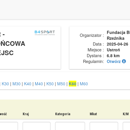
 -
Fundacja B
Organizator :
Rzeźnika
KOŃCOWA
Data :
2025-04-26
Miejsce :
Ustroń
EJSC
Dystans :
6.8 km
Regulamin:
Otwórz
|
K30
|
M30
|
K40
|
M40
|
K50
|
M50
|
K60
|
M60
wość
Kraj
Kategoria
Mkat
K/M