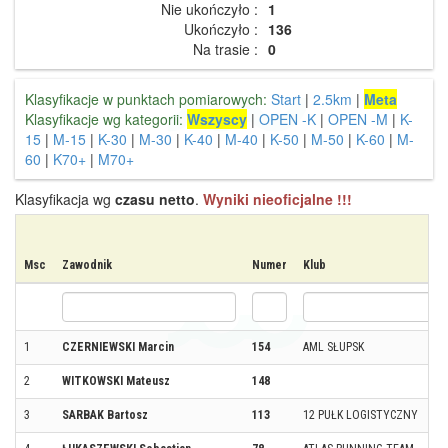
Nie ukończyło :
1
Ukończyło :
136
Na trasie :
0
Klasyfikacje w punktach pomiarowych:
Start
|
2.5km
|
Meta
Klasyfikacje wg kategorii:
Wszyscy
|
OPEN -K
|
OPEN -M
|
K-
15
|
M-15
|
K-30
|
M-30
|
K-40
|
M-40
|
K-50
|
M-50
|
K-60
|
M-
60
|
K70+
|
M70+
Klasyfikacja wg
czasu netto
.
Wyniki nieoficjalne !!!
Msc
Zawodnik
Numer
Klub
1
CZERNIEWSKI Marcin
154
AML SŁUPSK
2
WITKOWSKI Mateusz
148
3
SARBAK Bartosz
113
12 PUŁK LOGISTYCZNY