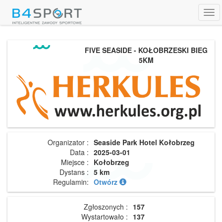
Tog
navi
FIVE SEASIDE - KOŁOBRZESKI BIEG
5KM
Organizator :
Seaside Park Hotel Kołobrzeg
Data :
2025-03-01
Miejsce :
Kołobrzeg
Dystans :
5 km
Regulamin:
Otwórz
Zgłoszonych :
157
Wystartowało :
137