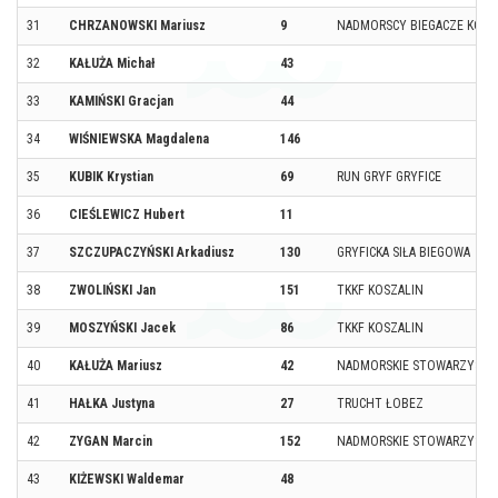
31
CHRZANOWSKI Mariusz
9
NADMORSCY BIEGACZE KOŁ
32
KAŁUŻA Michał
43
33
KAMIŃSKI Gracjan
44
34
WIŚNIEWSKA Magdalena
146
35
KUBIK Krystian
69
RUN GRYF GRYFICE
36
CIEŚLEWICZ Hubert
11
37
SZCZUPACZYŃSKI Arkadiusz
130
GRYFICKA SIŁA BIEGOWA
38
ZWOLIŃSKI Jan
151
TKKF KOSZALIN
39
MOSZYŃSKI Jacek
86
TKKF KOSZALIN
40
KAŁUŻA Mariusz
42
NADMORSKIE STOWARZYSZE
41
HAŁKA Justyna
27
TRUCHT ŁOBEZ
42
ZYGAN Marcin
152
NADMORSKIE STOWARZYSZE
43
KIŻEWSKI Waldemar
48