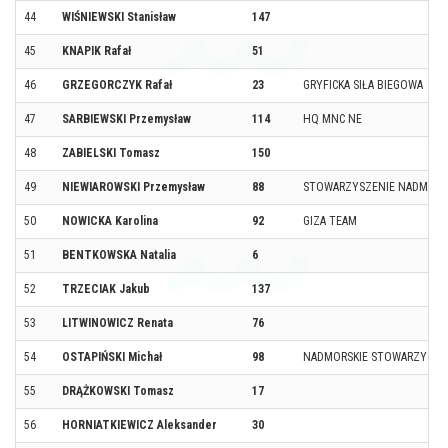
44
WIŚNIEWSKI Stanisław
147
45
KNAPIK Rafał
51
46
GRZEGORCZYK Rafał
23
GRYFICKA SIŁA BIEGOWA
47
SARBIEWSKI Przemysław
114
HQ MNC NE
48
ZABIELSKI Tomasz
150
49
NIEWIAROWSKI Przemysław
88
STOWARZYSZENIE NADMORS
50
NOWICKA Karolina
92
GIZA TEAM
51
BENTKOWSKA Natalia
6
52
TRZECIAK Jakub
137
53
LITWINOWICZ Renata
76
54
OSTAPIŃSKI Michał
98
NADMORSKIE STOWARZYSZE
55
DRĄŻKOWSKI Tomasz
17
56
HORNIATKIEWICZ Aleksander
30