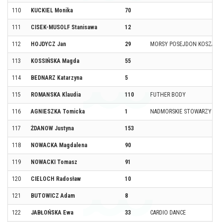
110
KUCKIEL Monika
70
111
CISEK-MUSOLF Stanisawa
12
112
HOJDYCZ Jan
29
MORSY POSEJDON KOSZALI
113
KOSSIŃSKA Magda
55
114
BEDNARZ Katarzyna
5
115
ROMANSKA Klaudia
110
FUTHER BODY
116
AGNIESZKA Tomicka
1
NADMORSKIE STOWARZYSZE
117
ŻDANOW Justyna
153
118
NOWACKA Magdalena
90
119
NOWACKI Tomasz
91
120
CIELOCH Radosław
10
121
BUTOWICZ Adam
8
122
JABŁOŃSKA Ewa
33
CARDIO DANCE