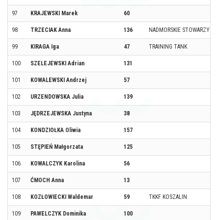
97
KRAJEWSKI Marek
60
98
TRZECIAK Anna
136
NADMORSKIE STOWARZYSZE
99
KIRAGA Iga
47
TRAINING TANK
100
SZELEJEWSKI Adrian
131
101
KOWALEWSKI Andrzej
57
102
URZENDOWSKA Julia
139
103
JĘDRZEJEWSKA Justyna
38
104
KONDZIOŁKA Oliwia
157
105
STĘPIEŃ Małgorzata
125
106
KOWALCZYK Karolina
56
107
ĆMOCH Anna
13
108
KOZŁOWIECKI Waldemar
59
TKKF KOSZALIN
109
PAWELCZYK Dominika
100