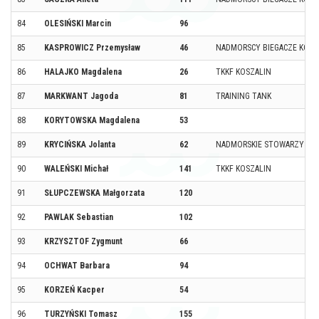
84
OLESIŃSKI Marcin
96
85
KASPROWICZ Przemysław
46
NADMORSCY BIEGACZE KOŁ
86
HALAJKO Magdalena
26
TKKF KOSZALIN
87
MARKWANT Jagoda
81
TRAINING TANK
88
KORYTOWSKA Magdalena
53
89
KRYCIŃSKA Jolanta
62
NADMORSKIE STOWARZYSZE
90
WALEŃSKI Michał
141
TKKF KOSZALIN
91
SŁUPCZEWSKA Małgorzata
120
92
PAWLAK Sebastian
102
93
KRZYSZTOF Zygmunt
66
94
OCHWAT Barbara
94
95
KORZEŃ Kacper
54
96
TURZYŃSKI Tomasz
155