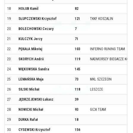
18
HOŁUB Kamil
82
19
SŁUPCZEWSKI Krzysztof
121
TKKF KOSZALIN
20
BOLECHOWSKI Cezary
7
21
KULCZYK Jerzy
71
22
PĘKAŁA Mikołaj
103
INFERNO RUNING TEAM
23
SKORYCH Andrii
119
NADMORSCY BIEGACZE KOŁ
24
WIĘKOWSKA Sandra
145
25
LEMAŃSKA Maja
73
MKL SZCZECIN
26
SILSKI Michał
118
LESZCZE
27
JĘDRZEJEWSKI Łukasz
39
28
NOWICKI Michał
93
GIZA TEAM
29
DURKA Rafał
18
30
CYSEWSKI Krzysztof
156