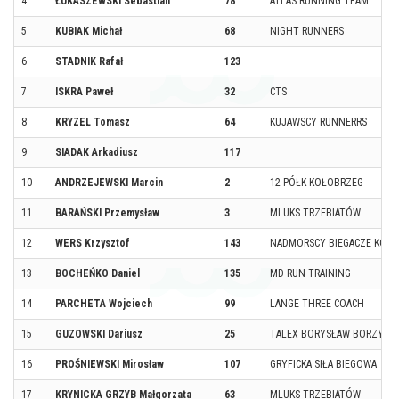
4
ŁUKASZEWSKI Sebastian
78
ATLAS RUNNING TEAM
5
KUBIAK Michał
68
NIGHT RUNNERS
6
STADNIK Rafał
123
7
ISKRA Paweł
32
CTS
8
KRYZEL Tomasz
64
KUJAWSCY RUNNERRS
9
SIADAK Arkadiusz
117
10
ANDRZEJEWSKI Marcin
2
12 PÓŁK KOŁOBRZEG
11
BARAŃSKI Przemysław
3
MLUKS TRZEBIATÓW
12
WERS Krzysztof
143
NADMORSCY BIEGACZE KOŁ
13
BOCHEŃKO Daniel
135
MD RUN TRAINING
14
PARCHETA Wojciech
99
LANGE THREE COACH
15
GUZOWSKI Dariusz
25
TALEX BORYSŁAW BORZYT
16
PROŚNIEWSKI Mirosław
107
GRYFICKA SIŁA BIEGOWA
17
KRYNICKA GRZYB Małgorzata
63
MLUKS TRZEBIATÓW