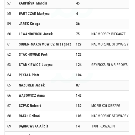
57
KARPIŃSKI Marcin
45
58
BARTCZAK Martyna
4
59
JAREK Kiraga
36
60
LEWANDOWSKI Jacek
75
NADMORSCY BIEGACZE
61
SUDER-MAKSYMOWICZ Grzegorz
129
NADMORSKIE STOWARZYSZE
62
STACHOWIAK Piotr
122
63
STANKIEWICZ Lucyna
124
GRYFICKA SIŁA BIEGOWA
64
PĘKAŁA Piotr
104
65
NAZOREK Jacek
87
66
WĄSOWICZ Anna
142
67
SZPAK Robert
132
MOSIR KOŁOBRZEG
68
RAFAŁ Dzikoń
108
NADMORSKIE STOWARZYSZE
69
DĄBROWSKA Alicja
14
TKKF KOSZALIN