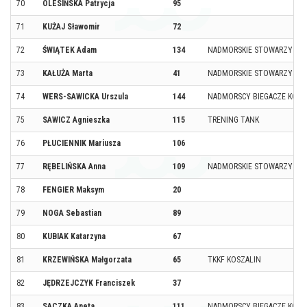
70
OLESIŃSKA Patrycja
95
71
KUŻAJ Sławomir
72
72
ŚWIĄTEK Adam
134
NADMORSKIE STOWARZYSZE
73
KAŁUŻA Marta
41
NADMORSKIE STOWARZYSZE
74
WERS-SAWICKA Urszula
144
NADMORSCY BIEGACZE KOŁ
75
SAWICZ Agnieszka
115
TRENING TANK
76
PŁUCIENNIK Mariusza
106
77
RĘBELIŃSKA Anna
109
NADMORSKIE STOWARZYSZE
78
FENGIER Maksym
20
79
NOGA Sebastian
89
80
KUBIAK Katarzyna
67
81
KRZEWIŃSKA Małgorzata
65
TKKF KOSZALIN
82
JĘDRZEJCZYK Franciszek
37
83
SACZKA Aneta
111
NADMORSCY BIEGACZE KOŁ