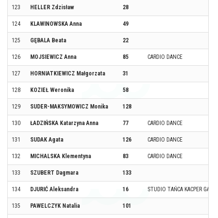
123
HELLER Zdzisław
28
124
KLAWINOWSKA Anna
49
125
GĘBALA Beata
22
126
MOJSIEWICZ Anna
85
CARDIO DANCE
127
HORNIATKIEWICZ Małgorzata
31
128
KOZIEŁ Weronika
58
129
SUDER-MAKSYMOWICZ Monika
128
130
ŁADZIŃSKA Katarzyna Anna
77
CARDIO DANCE
131
SUDAK Agata
126
CARDIO DANCE
132
MICHALSKA Klementyna
83
CARDIO DANCE
133
SZUBERT Dagmara
133
134
DJURIĆ Aleksandra
16
STUDIO TAŃCA KACPER GAJK
135
PAWELCZYK Natalia
101