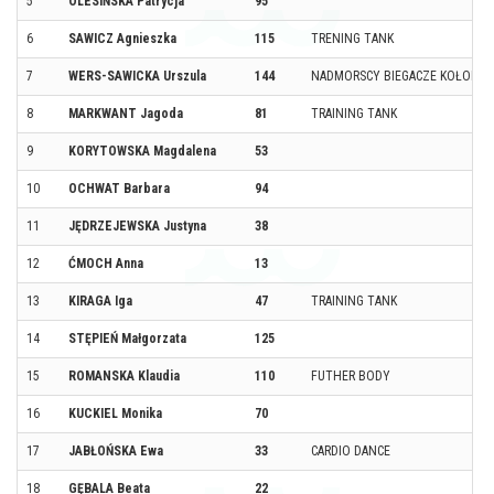
5
OLESIŃSKA Patrycja
95
6
SAWICZ Agnieszka
115
TRENING TANK
7
WERS-SAWICKA Urszula
144
NADMORSCY BIEGACZE KOŁOBRZ
8
MARKWANT Jagoda
81
TRAINING TANK
9
KORYTOWSKA Magdalena
53
10
OCHWAT Barbara
94
11
JĘDRZEJEWSKA Justyna
38
12
ĆMOCH Anna
13
13
KIRAGA Iga
47
TRAINING TANK
14
STĘPIEŃ Małgorzata
125
15
ROMANSKA Klaudia
110
FUTHER BODY
16
KUCKIEL Monika
70
17
JABŁOŃSKA Ewa
33
CARDIO DANCE
18
GĘBALA Beata
22