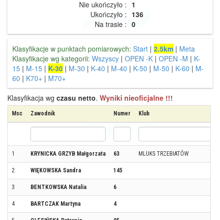
Nie ukończyło :
1
Ukończyło :
136
Na trasie :
0
Klasyfikacje w punktach pomiarowych:
Start
|
2.5km
|
Meta
Klasyfikacje wg kategorii:
Wszyscy
|
OPEN -K
|
OPEN -M
|
K-
15
|
M-15
|
K-30
|
M-30
|
K-40
|
M-40
|
K-50
|
M-50
|
K-60
|
M-
60
|
K70+
|
M70+
Klasyfikacja wg
czasu netto
.
Wyniki nieoficjalne !!!
Msc
Zawodnik
Numer
Klub
1
KRYNICKA GRZYB Małgorzata
63
MLUKS TRZEBIATÓW
2
WIĘKOWSKA Sandra
145
3
BENTKOWSKA Natalia
6
4
BARTCZAK Martyna
4