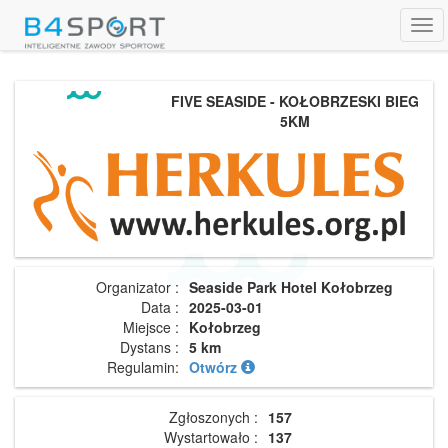
Tog
navi
FIVE SEASIDE - KOŁOBRZESKI BIEG
5KM
Organizator :
Seaside Park Hotel Kołobrzeg
Data :
2025-03-01
Miejsce :
Kołobrzeg
Dystans :
5 km
Regulamin:
Otwórz
Zgłoszonych :
157
Wystartowało :
137