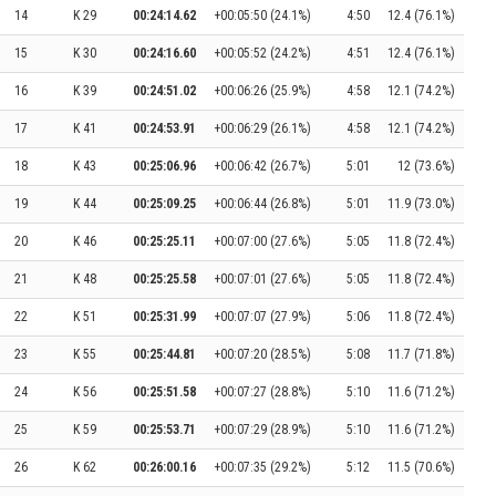
14
K 29
00:24:14.62
+00:05:50 (24.1%)
4:50
12.4 (76.1%)
15
K 30
00:24:16.60
+00:05:52 (24.2%)
4:51
12.4 (76.1%)
16
K 39
00:24:51.02
+00:06:26 (25.9%)
4:58
12.1 (74.2%)
17
K 41
00:24:53.91
+00:06:29 (26.1%)
4:58
12.1 (74.2%)
18
K 43
00:25:06.96
+00:06:42 (26.7%)
5:01
12 (73.6%)
19
K 44
00:25:09.25
+00:06:44 (26.8%)
5:01
11.9 (73.0%)
20
K 46
00:25:25.11
+00:07:00 (27.6%)
5:05
11.8 (72.4%)
21
K 48
00:25:25.58
+00:07:01 (27.6%)
5:05
11.8 (72.4%)
22
K 51
00:25:31.99
+00:07:07 (27.9%)
5:06
11.8 (72.4%)
23
K 55
00:25:44.81
+00:07:20 (28.5%)
5:08
11.7 (71.8%)
24
K 56
00:25:51.58
+00:07:27 (28.8%)
5:10
11.6 (71.2%)
25
K 59
00:25:53.71
+00:07:29 (28.9%)
5:10
11.6 (71.2%)
26
K 62
00:26:00.16
+00:07:35 (29.2%)
5:12
11.5 (70.6%)