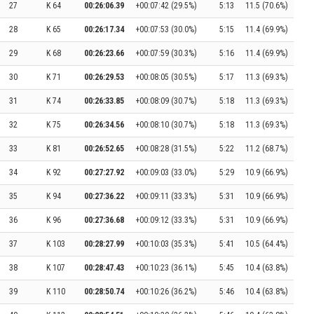
27
K 64
00:26:06.39
+00:07:42 (29.5%)
5:13
11.5 (70.6%)
28
K 65
00:26:17.34
+00:07:53 (30.0%)
5:15
11.4 (69.9%)
29
K 68
00:26:23.66
+00:07:59 (30.3%)
5:16
11.4 (69.9%)
30
K 71
00:26:29.53
+00:08:05 (30.5%)
5:17
11.3 (69.3%)
31
K 74
00:26:33.85
+00:08:09 (30.7%)
5:18
11.3 (69.3%)
32
K 75
00:26:34.56
+00:08:10 (30.7%)
5:18
11.3 (69.3%)
33
K 81
00:26:52.65
+00:08:28 (31.5%)
5:22
11.2 (68.7%)
34
K 92
00:27:27.92
+00:09:03 (33.0%)
5:29
10.9 (66.9%)
35
K 94
00:27:36.22
+00:09:11 (33.3%)
5:31
10.9 (66.9%)
36
K 96
00:27:36.68
+00:09:12 (33.3%)
5:31
10.9 (66.9%)
37
K 103
00:28:27.99
+00:10:03 (35.3%)
5:41
10.5 (64.4%)
38
K 107
00:28:47.43
+00:10:23 (36.1%)
5:45
10.4 (63.8%)
39
K 110
00:28:50.74
+00:10:26 (36.2%)
5:46
10.4 (63.8%)