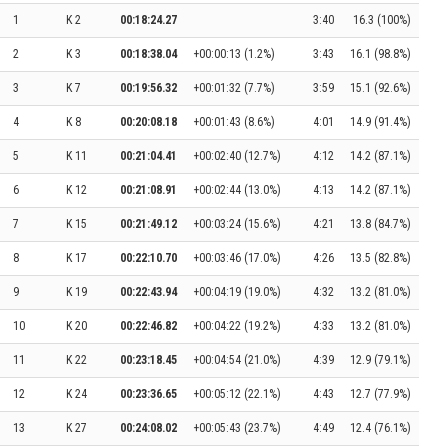
1
K 2
00:18:24.27
3:40
16.3 (100%)
2
K 3
00:18:38.04
+00:00:13 (1.2%)
3:43
16.1 (98.8%)
3
K 7
00:19:56.32
+00:01:32 (7.7%)
3:59
15.1 (92.6%)
4
K 8
00:20:08.18
+00:01:43 (8.6%)
4:01
14.9 (91.4%)
5
K 11
00:21:04.41
+00:02:40 (12.7%)
4:12
14.2 (87.1%)
6
K 12
00:21:08.91
+00:02:44 (13.0%)
4:13
14.2 (87.1%)
7
K 15
00:21:49.12
+00:03:24 (15.6%)
4:21
13.8 (84.7%)
8
K 17
00:22:10.70
+00:03:46 (17.0%)
4:26
13.5 (82.8%)
9
K 19
00:22:43.94
+00:04:19 (19.0%)
4:32
13.2 (81.0%)
10
K 20
00:22:46.82
+00:04:22 (19.2%)
4:33
13.2 (81.0%)
11
K 22
00:23:18.45
+00:04:54 (21.0%)
4:39
12.9 (79.1%)
12
K 24
00:23:36.65
+00:05:12 (22.1%)
4:43
12.7 (77.9%)
13
K 27
00:24:08.02
+00:05:43 (23.7%)
4:49
12.4 (76.1%)