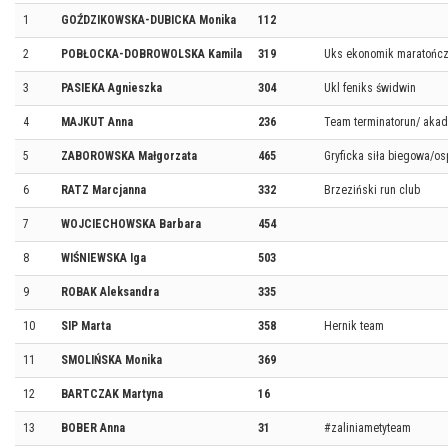
1
GOŹDZIKOWSKA-DUBICKA Monika
112
2
POBŁOCKA-DOBROWOLSKA Kamila
319
Uks ekonomik maratończ
3
PASIEKA Agnieszka
304
Ukl feniks świdwin
4
MAJKUT Anna
236
Team terminatorun/ aka
5
ZABOROWSKA Małgorzata
465
Gryficka siła biegowa/os
6
RATZ Marcjanna
332
Brzeziński run club
7
WOJCIECHOWSKA Barbara
454
8
WIŚNIEWSKA Iga
503
9
ROBAK Aleksandra
335
10
SIP Marta
358
Hernik team
11
SMOLIŃSKA Monika
369
12
BARTCZAK Martyna
16
13
BOBER Anna
31
#zaliniametyteam