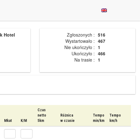
k Hotel
Zgłoszonych :
516
Wystartowało :
467
Nie ukończyło :
1
Ukończyło :
466
Na trasie :
1
Czas
netto
Różnica
Tempo
Tempo
Mkat
K/M
5km
w czasie
min/km
km/h