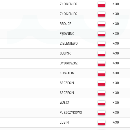
ZŁOCIENIEC
K-30
ZŁOCIENIEC
K-30
BROJCE
K-30
PĘKANINO
K-30
ZIELENIEWO
K-30
SŁUPSK
K-30
BYDGOSZCZ
K-30
KOSZALIN
K-30
SZCZECIN
K-30
SZCZECIN
K-30
WAŁCZ
K-30
PUSZCZYKOWO
K-30
LUBIN
K-30