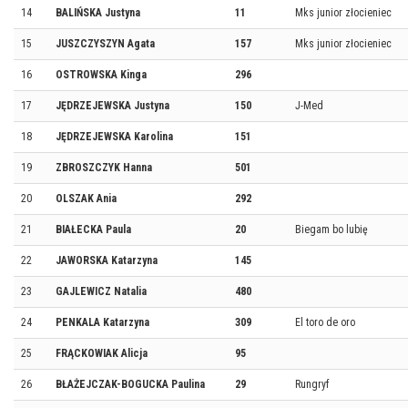
14
BALIŃSKA Justyna
11
Mks junior złocieniec
15
JUSZCZYSZYN Agata
157
Mks junior złocieniec
16
OSTROWSKA Kinga
296
17
JĘDRZEJEWSKA Justyna
150
J-Med
18
JĘDRZEJEWSKA Karolina
151
19
ZBROSZCZYK Hanna
501
20
OLSZAK Ania
292
21
BIAŁECKA Paula
20
Biegam bo lubię
22
JAWORSKA Katarzyna
145
23
GAJLEWICZ Natalia
480
24
PENKALA Katarzyna
309
El toro de oro
25
FRĄCKOWIAK Alicja
95
26
BŁAŻEJCZAK-BOGUCKA Paulina
29
Rungryf