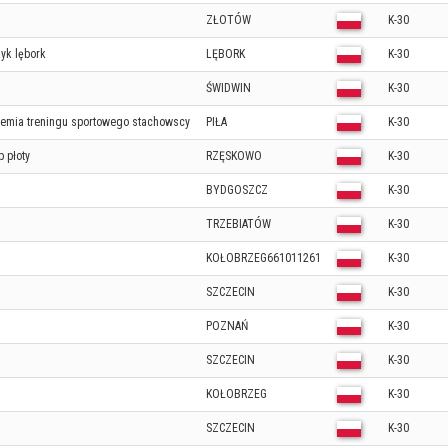
ZŁOTÓW
K-30
yk lębork
LĘBORK
K-30
ŚWIDWIN
K-30
demia treningu sportowego stachowscy
PIŁA
K-30
p płoty
RZĘSKOWO
K-30
BYDGOSZCZ
K-30
TRZEBIATÓW
K-30
KOŁOBRZEG661011261
K-30
SZCZECIN
K-30
POZNAŃ
K-30
SZCZECIN
K-30
KOŁOBRZEG
K-30
SZCZECIN
K-30