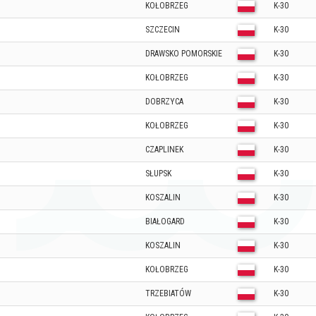
KOŁOBRZEG
K-30
SZCZECIN
K-30
DRAWSKO POMORSKIE
K-30
KOŁOBRZEG
K-30
DOBRZYCA
K-30
KOŁOBRZEG
K-30
CZAPLINEK
K-30
SŁUPSK
K-30
KOSZALIN
K-30
BIAŁOGARD
K-30
KOSZALIN
K-30
KOŁOBRZEG
K-30
TRZEBIATÓW
K-30