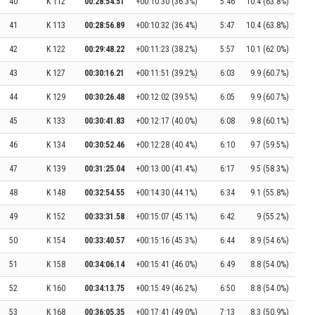
40
K 112
00:28:54.51
+00:10:30 (36.3%)
5:46
10.4 (63.8%)
41
K 113
00:28:56.89
+00:10:32 (36.4%)
5:47
10.4 (63.8%)
42
K 122
00:29:48.22
+00:11:23 (38.2%)
5:57
10.1 (62.0%)
43
K 127
00:30:16.21
+00:11:51 (39.2%)
6:03
9.9 (60.7%)
44
K 129
00:30:26.48
+00:12:02 (39.5%)
6:05
9.9 (60.7%)
45
K 133
00:30:41.83
+00:12:17 (40.0%)
6:08
9.8 (60.1%)
46
K 134
00:30:52.46
+00:12:28 (40.4%)
6:10
9.7 (59.5%)
47
K 139
00:31:25.04
+00:13:00 (41.4%)
6:17
9.5 (58.3%)
48
K 148
00:32:54.55
+00:14:30 (44.1%)
6:34
9.1 (55.8%)
49
K 152
00:33:31.58
+00:15:07 (45.1%)
6:42
9 (55.2%)
50
K 154
00:33:40.57
+00:15:16 (45.3%)
6:44
8.9 (54.6%)
51
K 158
00:34:06.14
+00:15:41 (46.0%)
6:49
8.8 (54.0%)
52
K 160
00:34:13.75
+00:15:49 (46.2%)
6:50
8.8 (54.0%)
53
K 168
00:36:05.35
+00:17:41 (49.0%)
7:13
8.3 (50.9%)