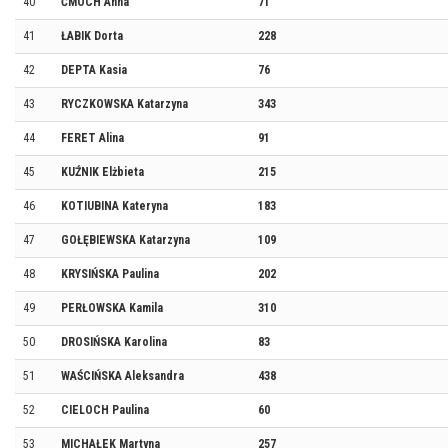
40
ĆMOCH Anna
71
41
ŁABIK Dorta
228
42
DEPTA Kasia
76
43
RYCZKOWSKA Katarzyna
343
44
FERET Alina
91
45
KUŹNIK Elżbieta
215
46
KOTIUBINA Kateryna
183
47
GOŁĘBIEWSKA Katarzyna
109
48
KRYSIŃSKA Paulina
202
49
PERŁOWSKA Kamila
310
50
DROSIŃSKA Karolina
83
51
WAŚCIŃSKA Aleksandra
438
52
CIELOCH Paulina
60
53
MICHAŁEK Martyna
257