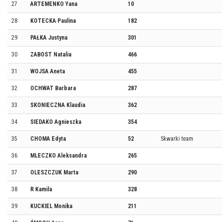
27
ARTEMENKO Yana
10
28
KOTECKA Paulina
182
29
PAŁKA Justyna
301
30
ZABOST Natalia
466
31
WOJSA Aneta
455
32
OCHWAT Barbara
287
33
SKONIECZNA Klaudia
362
34
SIEDAKO Agnieszka
354
35
CHOMA Edyta
52
Skwarki team
36
MLECZKO Aleksandra
265
37
OLESZCZUK Marta
290
38
R Kamila
328
39
KUCKIEL Monika
211