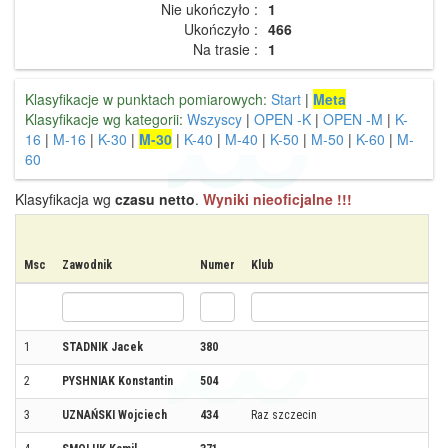
Nie ukończyło :
1
Ukończyło :
466
Na trasie :
1
Klasyfikacje w punktach pomiarowych:
Start
|
Meta
Klasyfikacje wg kategorii:
Wszyscy
|
OPEN -K
|
OPEN -M
|
K-
16
|
M-16
|
K-30
|
M-30
|
K-40
|
M-40
|
K-50
|
M-50
|
K-60
|
M-
60
Klasyfikacja wg
czasu netto
.
Wyniki nieoficjalne !!!
Msc
Zawodnik
Numer
Klub
1
STADNIK Jacek
380
2
PYSHNIAK Konstantin
504
3
UZNAŃSKI Wojciech
434
Raz szczecin