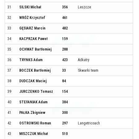
31
SILSKI Michał
356
Leszcze
32
WRÓŻ Krzysztof
461
33
GĘSIARZ Marcin
482
34
KACPRZAK Paweł
159
35
OCHWAT Bartłomiej
288
36
TRYNKS Adam
423
Adkatry
37
BOCZEK Bartłomiej
33
Skwarki team
38
DUDCZAK Maciej
84
39
JURCZENKO Tomasz
154
40
STEFANIAK Adam
384
41
PAŁKA Zbigniew
300
42
OSTROWSKI Roman
297
Langetricoach
43
MISZCZUK Michał
510