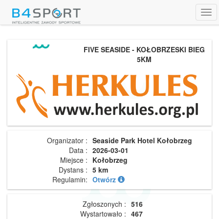
Tog
navi
FIVE SEASIDE - KOŁOBRZESKI BIEG
5KM
Organizator :
Seaside Park Hotel Kołobrzeg
Data :
2026-03-01
Miejsce :
Kołobrzeg
Dystans :
5 km
Regulamin:
Otwórz
Zgłoszonych :
516
Wystartowało :
467