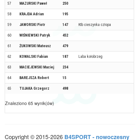
57
MAZURSKI Paweł
250
58
KRAJDA Adrian
195
59
JAWORSKI Piotr
147
Ktb cieszynka człopa
60
WIŚNIEWSKI Patryk
452
61
ŻUKOWSKI Mateusz
479
62
KOWALSKI Fabian
187
Laba kołobrzeg
63
MACIEJEWSKI Maciej
234
64
BAREJSZA Robert
15
65
TUJAKA Grzegorz
498
Znaleziono 65 wynik(ów)
Copyright © 2015-2026
B4SPORT - nowoczesny