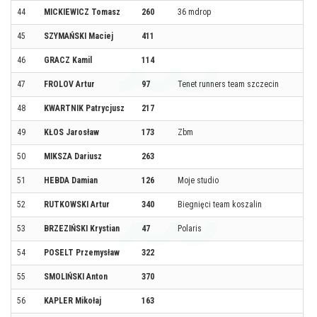
44
MICKIEWICZ Tomasz
260
36 mdrop
45
SZYMAŃSKI Maciej
411
46
GRACZ Kamil
114
47
FROLOV Artur
97
Tenet runners team szczecin
48
KWARTNIK Patrycjusz
217
49
KŁOS Jarosław
173
Zbm
50
MIKSZA Dariusz
263
51
HEBDA Damian
126
Moje studio
52
RUTKOWSKI Artur
340
Biegnięci team koszalin
53
BRZEZIŃSKI Krystian
47
Polaris
54
POSELT Przemysław
322
55
SMOLIŃSKI Anton
370
56
KAPLER Mikołaj
163