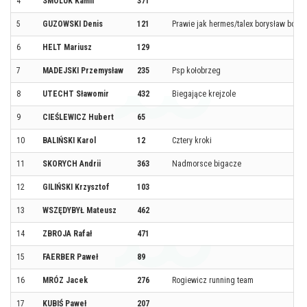
4
SMOLUK Kamil
371
5
GUZOWSKI Denis
121
Prawie jak hermes/talex borysław borz
6
HELT Mariusz
129
7
MADEJSKI Przemysław
235
Psp kołobrzeg
8
UTECHT Sławomir
432
Biegające krejzole
9
CIEŚLEWICZ Hubert
65
10
BALIŃSKI Karol
12
Cztery kroki
11
SKORYCH Andrii
363
Nadmorsce bigacze
12
GILIŃSKI Krzysztof
103
13
WSZĘDYBYŁ Mateusz
462
14
ZBROJA Rafał
471
15
FAERBER Paweł
89
16
MRÓZ Jacek
276
Rogiewicz running team
17
KUBIŚ Paweł
207