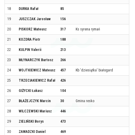
18
DURKA Rafał
85
19
JUSZCZAK Jarosław
156
20
PISKORZ Mateusz
317
Ks syrena rymań
21
KOZDRA Piotr
188
22
KULPIN Valerii
213
23
MŁYNARCZYK Bartosz
266
24
WOJTKIEWICZ Mateusz
457
Kb 'dziesiątka' białogard
25
TRZECIAKIEWICZ Rafał
426
26
GIŻYCKI Łukasz
104
27
BŁAŻEJCZYK Marcin
30
Gmina resko
28
WILCZEWSKI Mariusz
446
29
ZIELIŃSKI Borys
473
30
ZAWADZKI Daniel
469