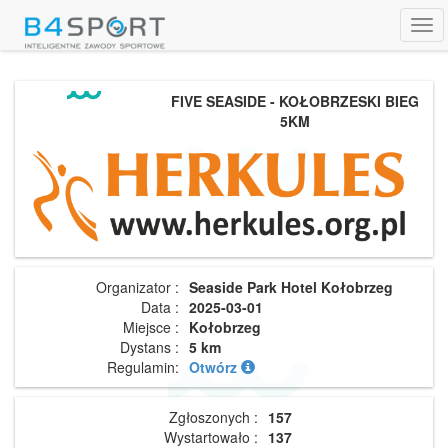
Tog
navi
FIVE SEASIDE - KOŁOBRZESKI BIEG
5KM
Organizator :
Seaside Park Hotel Kołobrzeg
Data :
2025-03-01
Miejsce :
Kołobrzeg
Dystans :
5 km
Regulamin:
Otwórz
Zgłoszonych :
157
Wystartowało :
137