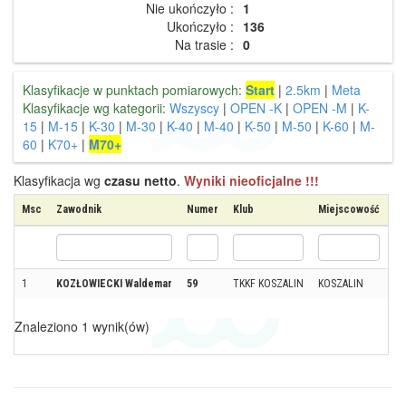
Nie ukończyło :
1
Ukończyło :
136
Na trasie :
0
Klasyfikacje w punktach pomiarowych:
Start
|
2.5km
|
Meta
Klasyfikacje wg kategorii:
Wszyscy
|
OPEN -K
|
OPEN -M
|
K-
15
|
M-15
|
K-30
|
M-30
|
K-40
|
M-40
|
K-50
|
M-50
|
K-60
|
M-
60
|
K70+
|
M70+
Klasyfikacja wg
czasu netto
.
Wyniki nieoficjalne !!!
Msc
Zawodnik
Numer
Klub
Miejscowość
Kr
1
KOZŁOWIECKI Waldemar
59
TKKF KOSZALIN
KOSZALIN
Znaleziono 1 wynik(ów)