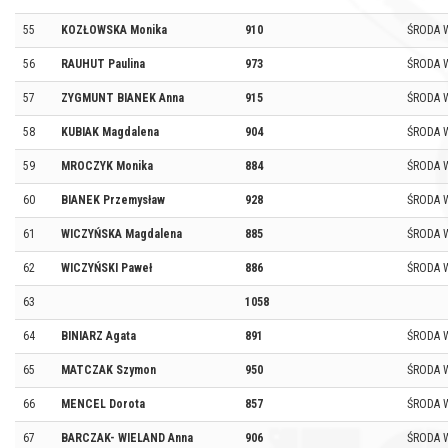
55
KOZŁOWSKA Monika
910
ŚRODA 
56
RAUHUT Paulina
973
ŚRODA 
57
ZYGMUNT BIANEK Anna
915
ŚRODA 
58
KUBIAK Magdalena
904
ŚRODA 
59
MROCZYK Monika
884
ŚRODA W
60
BIANEK Przemysław
928
ŚRODA 
61
WICZYŃSKA Magdalena
885
ŚRODA 
62
WICZYŃSKI Paweł
886
ŚRODA 
63
1058
64
BINIARZ Agata
891
ŚRODA W
65
MATCZAK Szymon
950
ŚRODA 
66
MENCEL Dorota
857
ŚRODA 
67
BARCZAK- WIELAND Anna
906
ŚRODA 