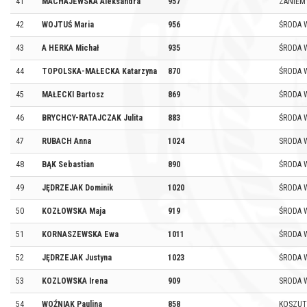
41
MACHAJEWSKA Aleksandra
957
ZANIEM
42
WOJTUŚ Maria
956
ŚRODA 
43
A HERKA Michał
935
ŚRODA 
44
TOPOLSKA-MAŁECKA Katarzyna
870
ŚRODA 
45
MAŁECKI Bartosz
869
ŚRODA 
46
BRYCHCY-RATAJCZAK Julita
883
ŚRODA 
47
RUBACH Anna
1024
SRODA 
48
BĄK Sebastian
890
ŚRODA 
49
JĘDRZEJAK Dominik
1020
ŚRODA 
50
KOZŁOWSKA Maja
919
ŚRODA 
51
KORNASZEWSKA Ewa
1011
ŚRODA 
52
JĘDRZEJAK Justyna
1023
ŚRODA 
53
KOZLOWSKA Irena
909
SRODA 
54
WOŹNIAK Paulina
858
KOSZU