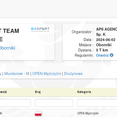
T TEAM
APS AGENCY
Organizator :
Sp. K
E
Data :
2024-06-02
Miejsce :
Oborniki
borniki
Dystans :
5 T km
Regulamin:
Otwórz
y
|
Mundurowi - M
|
OPEN Mężczyźni
|
Drużynowa
owość
Kraj
Kategoria
KI
OPEN Mężczyźni