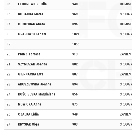
15
FEDOROWICZ Julia
948
DOMIN
16
ROGACKA Marta
969
ŚRODA 
17
OCHOWIAK Aneta
896
DOMIN
18
GRABOWSKI Adam
1021
ŚRODA 
19
1056
20
PRINZ Tomasz
913
ZANIEM
21
SZYMCZAK Joanna
882
ŚRODA 
22
GIERNACKA Ewa
887
ZANIEM
23
AKUSZEWSKA Joanna
894
ŚRODA 
24
KOŚCIELSKA Magdalena
856
ŚRODA W
25
NOWICKA Anna
875
ŚRODA 
26
CZAJKA Lidia
949
ZANIEM
27
KRYSIAK Olga
903
ŚRODA 