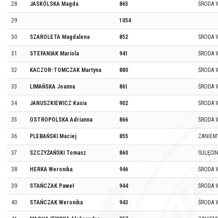
28
JASKÓLSKA Magda
865
ŚRODA 
29
1054
30
SZAROLETA Magdalena
852
ŚRODA 
31
STEFANIAK Mariola
941
ŚRODA 
32
KACZOR-TOMCZAK Martyna
880
ŚRODA 
33
LIMAŃSKA Joanna
861
ŚRODA 
34
JANUSZKIEWICZ Kasia
902
ŚRODA 
35
OSTROPOLSKA Adrianna
866
ŚRODA W
36
PLEBAŃSKI Maciej
855
ZANIEM
37
SZCZYŻAŃSKI Tomasz
860
SULĘCI
38
HERKA Weronika
946
ŚRODA 
39
STAŃCZAK Paweł
944
ŚRODA 
40
STAŃCZAK Weronika
943
ŚRODA 