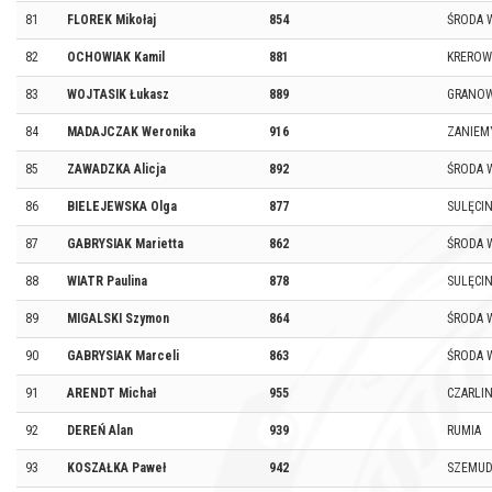
81
FLOREK Mikołaj
854
ŚRODA 
82
OCHOWIAK Kamil
881
KRERO
83
WOJTASIK Łukasz
889
GRANO
84
MADAJCZAK Weronika
916
ZANIEM
85
ZAWADZKA Alicja
892
ŚRODA 
86
BIELEJEWSKA Olga
877
SULĘCI
87
GABRYSIAK Marietta
862
ŚRODA 
88
WIATR Paulina
878
SULĘCI
89
MIGALSKI Szymon
864
ŚRODA 
90
GABRYSIAK Marceli
863
ŚRODA 
91
ARENDT Michał
955
CZARLI
92
DEREŃ Alan
939
RUMIA
93
KOSZAŁKA Paweł
942
SZEMU