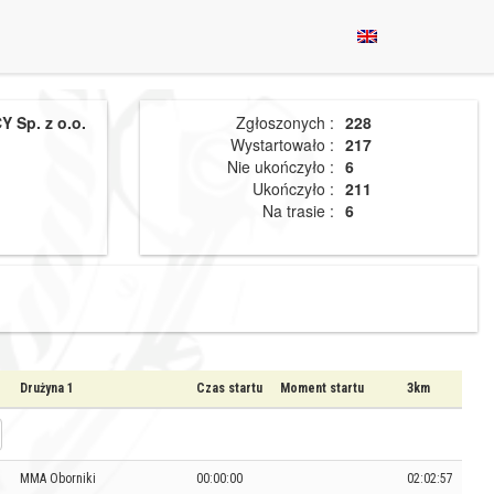
 Sp. z o.o.
Zgłoszonych :
228
Wystartowało :
217
Nie ukończyło :
6
Ukończyło :
211
Na trasie :
6
Drużyna 1
Czas startu
Moment startu
3km
MMA Oborniki
00:00:00
02:02:57