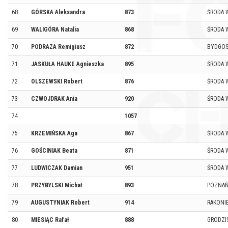
68
GÓRSKA Aleksandra
873
ŚRODA 
69
WALIGÓRA Natalia
868
ŚRODA 
70
PODRAZA Remigiusz
872
BYDGO
71
JASKUŁA HAUKE Agnieszka
895
ŚRODA 
72
OLSZEWSKI Robert
876
ŚRODA 
73
CZWOJDRAK Ania
920
ŚRODA W
74
1057
75
KRZEMIŃSKA Aga
867
ŚRODA 
76
GOŚCINIAK Beata
871
ŚRODA 
77
LUDWICZAK Damian
951
ŚRODA 
78
PRZYBYLSKI Michał
893
POZNA
79
AUGUSTYNIAK Robert
914
RAKONI
80
MIESIĄC Rafał
888
GRODZI