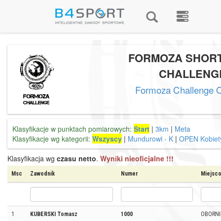
FORMOZA SHOR
CHALLENG
Formoza Challenge O
Klasyfikacje w punktach pomiarowych:
Start
|
3km
|
Meta
Klasyfikacje wg kategorii:
Wszyscy
|
Mundurowi - K
|
OPEN Kobiet
Klasyfikacja wg
czasu netto
.
Wyniki nieoficjalne !!!
Msc
Zawodnik
Numer
Miejsc
1
KUBERSKI Tomasz
1000
OBORNI