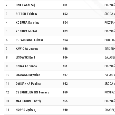
2
HNAT Andrzej
801
POZNA
3
RITTER Tobiasz
802
ŚRODA 
4
KOZIURA Karolina
804
POZNA
5
KOZIURA Michał
803
POZNA
6
POPADOWSKI Łukasz
964
POBIED
7
KAWICKA Joanna
958
SIEKIERK
8
LISOWSKI Emil
966
ZALASE
9
SZIWA Adrianna
961
POZNA
10
LISOWSKI Krystian
967
ZALASE
11
OWSIANNA Paulina
962
ŚRODA 
12
CZERNIEJEWSKI Tomasz
959
KOSTR
13
MATIUKHIN Dmitriy
965
POZNA
14
HOPPE Jędrzej
960
SWARZĘ