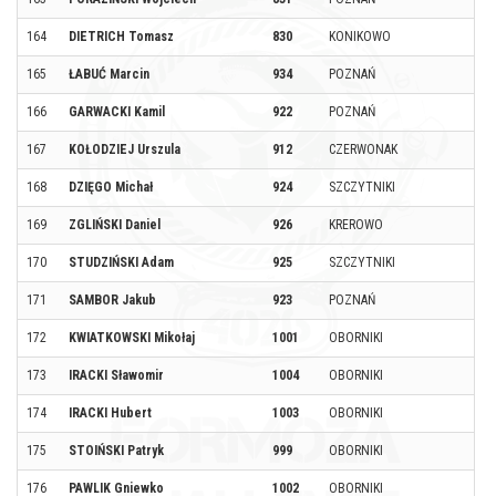
164
DIETRICH Tomasz
830
KONIKOWO
165
ŁABUĆ Marcin
934
POZNAŃ
166
GARWACKI Kamil
922
POZNAŃ
167
KOŁODZIEJ Urszula
912
CZERWONAK
168
DZIĘGO Michał
924
SZCZYTNIKI
169
ZGLIŃSKI Daniel
926
KREROWO
170
STUDZIŃSKI Adam
925
SZCZYTNIKI
171
SAMBOR Jakub
923
POZNAŃ
172
KWIATKOWSKI Mikołaj
1001
OBORNIKI
173
IRACKI Sławomir
1004
OBORNIKI
174
IRACKI Hubert
1003
OBORNIKI
175
STOIŃSKI Patryk
999
OBORNIKI
176
PAWLIK Gniewko
1002
OBORNIKI