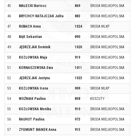
45
MAŁECKI Bartosz
869
ŚRODA WIELKOPOLSKA
46
BRYCHCY-RATAJCZAK Julita
883
ŚRODA WIELKOPOLSKA
47
RUBACH Anna
1024
SRODA WLKP
48
BĄK Sebastian
890
ŚRODA WIELKOPOLSKA
49
JĘDRZEJAK Dominik
1020
ŚRODA WIELKOPOLSKA
50
KOZŁOWSKA Maja
919
ŚRODA WIELKOPOLSKA
51
KORNASZEWSKA Ewa
1011
ŚRODA WIELKOPOLSKA
52
JĘDRZEJAK Justyna
1023
ŚRODA WIELKOPOLSKA
53
KOZLOWSKA Irena
909
SRODA WLKP
54
WOŹNIAK Paulina
858
KOSZUTY
55
KOZŁOWSKA Monika
910
ŚRODA WIELKOPOLSKA
56
RAUHUT Paulina
973
ŚRODA WIELKOPOLSKA
57
ZYGMUNT BIANEK Anna
915
ŚRODA WIELKOPOLSKA