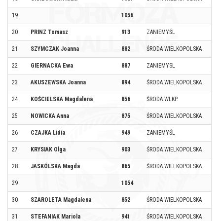
19
1056
20
PRINZ Tomasz
913
ZANIEMYŚL
21
SZYMCZAK Joanna
882
ŚRODA WIELKOPOLSKA
22
GIERNACKA Ewa
887
ZANIEMYSL
23
AKUSZEWSKA Joanna
894
ŚRODA WIELKOPOLSKA
24
KOŚCIELSKA Magdalena
856
ŚRODA WLKP.
25
NOWICKA Anna
875
ŚRODA WIELKOPOLSKA
26
CZAJKA Lidia
949
ZANIEMYŚL
27
KRYSIAK Olga
903
ŚRODA WIELKOPOLSKA
28
JASKÓLSKA Magda
865
ŚRODA WIELKOPOLSKA
29
1054
30
SZAROLETA Magdalena
852
ŚRODA WIELKOPOLSKA
31
STEFANIAK Mariola
941
ŚRODA WIELKOPOLSKA