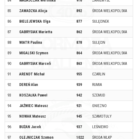
84
MADAJCZAK Weronika
916
ZANIEMYŚL
85
ZAWADZKA Alicja
892
ŚRODA WIELKOPOLSKA
86
BIELEJEWSKA Olga
877
SULĘCINEK
87
GABRYSIAK Marietta
862
ŚRODA WIELKOPOLSKA
88
WIATR Paulina
878
SULĘCIN
89
MIGALSKI Szymon
864
ŚRODA WIELKOPOLSKA
90
GABRYSIAK Marceli
863
ŚRODA WIELKOPOLSKA
91
ARENDT Michał
955
CZARLIN
92
DEREŃ Alan
939
RUMIA
93
KOSZAŁKA Paweł
942
SZEMUD
94
JAŹWIEC Mateusz
921
GNIEZNO
95
NOWAK Mateusz
945
SZAMOTUŁY
96
BUŻAN Jacek
937
LEŚNIEWO
97
OLEJNICZAK Szymon
1022
ŚRODA WLKP