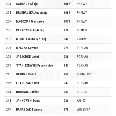
203
GARBACZ Alicja
1017
PNIEWY
204
DRUŻBALSKA Anastazja
1019
PNIEWY
205
MAGDZIAK Weronika
1053
PNIEWY
206
PERKOWSKI Andrzej
978
GDAŃSK
207
MUSIELEWSKI Jędrzej
848
ŻYDOWO
208
MYSZKA Szymon
979
POZNAŃ
209
JAESCHKE Jakub
931
POZNAŃ
210
STANISZEWSKI Przemysław
947
POZNAŃ
211
GEHRKE Dawid
952
GRUDZIĄDZ
212
FRĄTCZAK Kamil
847
POZNAŃ
213
BOROWIK Damian
963
POGÓRZE
214
JANKOWSKI Daniel
936
KALISZ
215
BANASZAK Tomasz
971
WRZEŚNIA