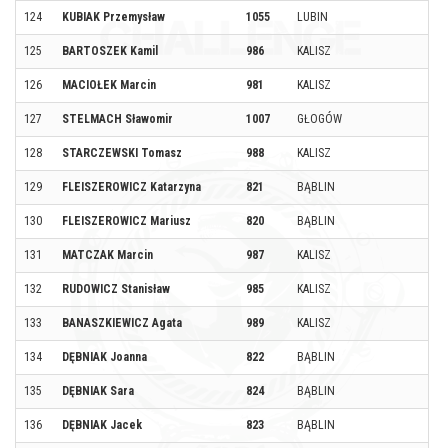
124
KUBIAK Przemysław
1055
LUBIN
125
BARTOSZEK Kamil
986
KALISZ
126
MACIOŁEK Marcin
981
KALISZ
127
STELMACH Sławomir
1007
GŁOGÓW
128
STARCZEWSKI Tomasz
988
KALISZ
129
FLEISZEROWICZ Katarzyna
821
BĄBLIN
130
FLEISZEROWICZ Mariusz
820
BĄBLIN
131
MATCZAK Marcin
987
KALISZ
132
RUDOWICZ Stanisław
985
KALISZ
133
BANASZKIEWICZ Agata
989
KALISZ
134
DĘBNIAK Joanna
822
BĄBLIN
135
DĘBNIAK Sara
824
BĄBLIN
136
DĘBNIAK Jacek
823
BĄBLIN