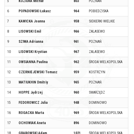
5
KOZIURA Michał
803
POZNAŃ
6
POPADOWSKI Łukasz
964
POBIEDZISKA
7
KAWICKA Joanna
958
SIEKIERKI WIELKIE
8
LISOWSKI Emil
966
ZALASEWO
9
SZIWA Adrianna
961
POZNAŃ
10
LISOWSKI Krystian
967
ZALASEWO
11
OWSIANNA Paulina
962
ŚRODA WIELKOPOLSKA
12
CZERNIEJEWSKI Tomasz
959
KOSTRZYN
13
MATIUKHIN Dmitriy
965
POZNAŃ
14
HOPPE Jędrzej
960
SWARZĘDZ
15
FEDOROWICZ Julia
948
DOMINOWO
16
ROGACKA Marta
969
ŚRODA WIELKOPOLSKA
17
OCHOWIAK Aneta
896
DOMINOWO
18
GRABOWSKI Adam
1021
ŚRODA WIELKOPOLSKA