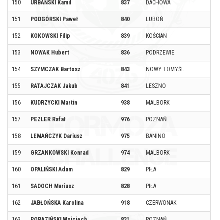
150
URBAŃSKI Kamil
837
DACHOWA
151
PODGÓRSKI Paweł
840
LUBOŃ
152
KOKOWSKI Filip
839
KOŚCIAN
153
NOWAK Hubert
836
PODRZEWIE
154
SZYMCZAK Bartosz
843
NOWY TOMYŚL
155
RATAJCZAK Jakub
841
LESZNO
156
KUDRZYCKI Martin
938
MALBORK
157
PEZLER Rafał
976
POZNAŃ
158
LEMAŃCZYK Dariusz
975
BANINO
159
GRZANKOWSKI Konrad
974
MALBORK
160
OPALIŃSKI Adam
829
PIŁA
161
SADOCH Mariusz
828
PIŁA
162
JABŁOŃSKA Karolina
918
CZERWONAK
163
PORAZIŃSKI Wojciech
831
POZNAŃ