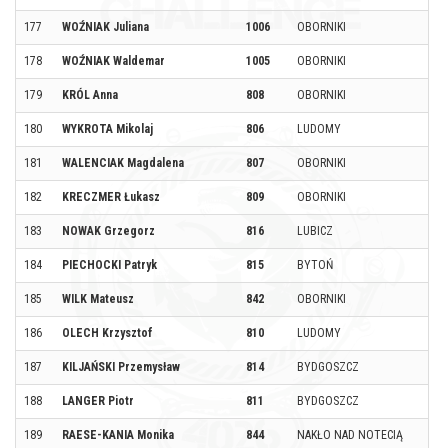
177
WOŹNIAK Juliana
1006
OBORNIKI
178
WOŹNIAK Waldemar
1005
OBORNIKI
179
KRÓL Anna
808
OBORNIKI
180
WYKROTA Mikolaj
806
LUDOMY
181
WALENCIAK Magdalena
807
OBORNIKI
182
KRECZMER Łukasz
809
OBORNIKI
183
NOWAK Grzegorz
816
LUBICZ
184
PIECHOCKI Patryk
815
BYTOŃ
185
WILK Mateusz
842
OBORNIKI
186
OLECH Krzysztof
810
LUDOMY
187
KILJAŃSKI Przemysław
814
BYDGOSZCZ
188
LANGER Piotr
811
BYDGOSZCZ
189
RAESE-KANIA Monika
844
NAKŁO NAD NOTECIĄ