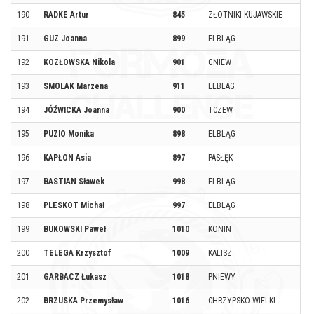
190
RADKE Artur
845
ZŁOTNIKI KUJAWSKIE
191
GUZ Joanna
899
ELBLĄG
192
KOZŁOWSKA Nikola
901
GNIEW
193
SMOLAK Marzena
911
ELBLAG
194
JÓŹWICKA Joanna
900
TCZEW
195
PUZIO Monika
898
ELBLĄG
196
KAPŁON Asia
897
PASŁĘK
197
BASTIAN Sławek
998
ELBLĄG
198
PLESKOT Michał
997
ELBLĄG
199
BUKOWSKI Paweł
1010
KONIN
200
TELEGA Krzysztof
1009
KALISZ
201
GARBACZ Łukasz
1018
PNIEWY
202
BRZUSKA Przemysław
1016
CHRZYPSKO WIELKI