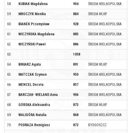
58
KUBIAK Magdalena
904
ŚRODA WIELKOPOLSKA
59
MROCZYK Monika
884
ŚRODA WLKP.
60
BIANEK Przemysław
928
ŚRODA WIELKOPOLSKA
61
WICZYŃSKA Magdalena
885
ŚRODA WIELKOPOLSKA
62
WICZYŃSKI Paweł
886
ŚRODA WIELKOPOLSKA
63
1058
64
BINIARZ Agata
891
ŚRODA WLKP.
65
MATCZAK Szymon
950
ŚRODA WIELKOPOLSKA
66
MENCEL Dorota
857
ŚRODA WIELKOPOLSKA
67
BARCZAK- WIELAND Anna
906
ŚRODA WIELKOPOLSKA
68
GÓRSKA Aleksandra
873
ŚRODA WLKP
69
WALIGÓRA Natalia
868
ŚRODA WIELKOPOLSKA
70
PODRAZA Remigiusz
872
BYDGOSZCZ