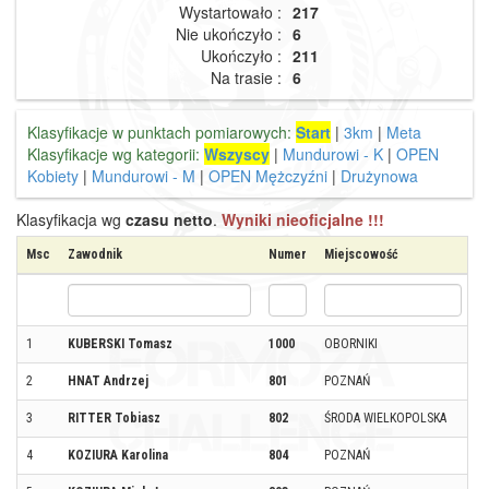
Wystartowało :
217
Nie ukończyło :
6
Ukończyło :
211
Na trasie :
6
Klasyfikacje w punktach pomiarowych:
Start
|
3km
|
Meta
Klasyfikacje wg kategorii:
Wszyscy
|
Mundurowi - K
|
OPEN
Kobiety
|
Mundurowi - M
|
OPEN Mężczyźni
|
Drużynowa
Klasyfikacja wg
czasu netto
.
Wyniki nieoficjalne !!!
Msc
Zawodnik
Numer
Miejscowość
K
1
KUBERSKI Tomasz
1000
OBORNIKI
2
HNAT Andrzej
801
POZNAŃ
3
RITTER Tobiasz
802
ŚRODA WIELKOPOLSKA
4
KOZIURA Karolina
804
POZNAŃ