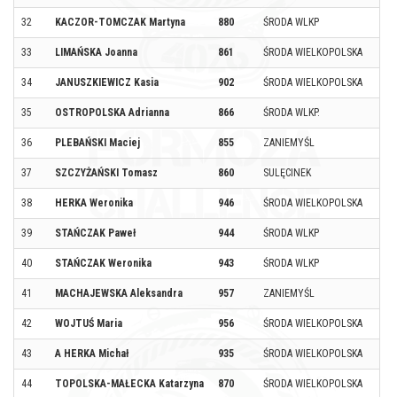
32
KACZOR-TOMCZAK Martyna
880
ŚRODA WLKP
33
LIMAŃSKA Joanna
861
ŚRODA WIELKOPOLSKA
34
JANUSZKIEWICZ Kasia
902
ŚRODA WIELKOPOLSKA
35
OSTROPOLSKA Adrianna
866
ŚRODA WLKP.
36
PLEBAŃSKI Maciej
855
ZANIEMYŚL
37
SZCZYŻAŃSKI Tomasz
860
SULĘCINEK
38
HERKA Weronika
946
ŚRODA WIELKOPOLSKA
39
STAŃCZAK Paweł
944
ŚRODA WLKP
40
STAŃCZAK Weronika
943
ŚRODA WLKP
41
MACHAJEWSKA Aleksandra
957
ZANIEMYŚL
42
WOJTUŚ Maria
956
ŚRODA WIELKOPOLSKA
43
A HERKA Michał
935
ŚRODA WIELKOPOLSKA
44
TOPOLSKA-MAŁECKA Katarzyna
870
ŚRODA WIELKOPOLSKA