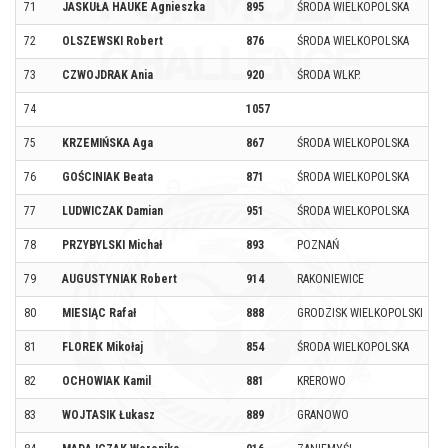
71
JASKUŁA HAUKE Agnieszka
895
ŚRODA WIELKOPOLSKA
72
OLSZEWSKI Robert
876
ŚRODA WIELKOPOLSKA
73
CZWOJDRAK Ania
920
ŚRODA WLKP.
74
1057
75
KRZEMIŃSKA Aga
867
ŚRODA WIELKOPOLSKA
76
GOŚCINIAK Beata
871
ŚRODA WIELKOPOLSKA
77
LUDWICZAK Damian
951
ŚRODA WIELKOPOLSKA
78
PRZYBYLSKI Michał
893
POZNAŃ
79
AUGUSTYNIAK Robert
914
RAKONIEWICE
80
MIESIĄC Rafał
888
GRODZISK WIELKOPOLSKI
81
FLOREK Mikołaj
854
ŚRODA WIELKOPOLSKA
82
OCHOWIAK Kamil
881
KREROWO
83
WOJTASIK Łukasz
889
GRANOWO