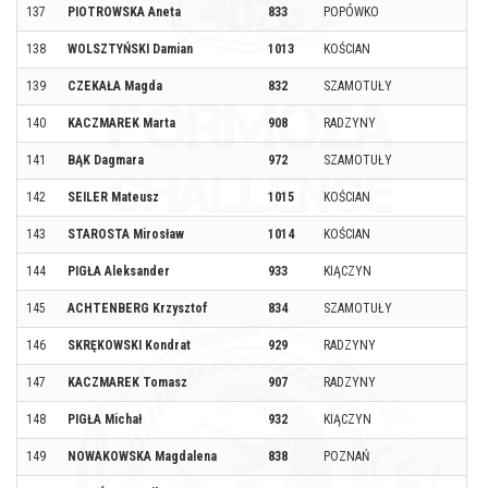
137
PIOTROWSKA Aneta
833
POPÓWKO
138
WOLSZTYŃSKI Damian
1013
KOŚCIAN
139
CZEKAŁA Magda
832
SZAMOTUŁY
140
KACZMAREK Marta
908
RADZYNY
141
BĄK Dagmara
972
SZAMOTUŁY
142
SEILER Mateusz
1015
KOŚCIAN
143
STAROSTA Mirosław
1014
KOŚCIAN
144
PIGŁA Aleksander
933
KIĄCZYN
145
ACHTENBERG Krzysztof
834
SZAMOTUŁY
146
SKRĘKOWSKI Kondrat
929
RADZYNY
147
KACZMAREK Tomasz
907
RADZYNY
148
PIGŁA Michał
932
KIĄCZYN
149
NOWAKOWSKA Magdalena
838
POZNAŃ