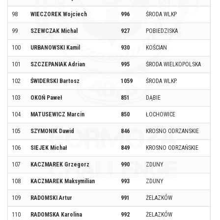
98
WIECZOREK Wojciech
996
ŚRODA WLKP
99
SZEWCZAK Michal
927
POBIEDZISKA
100
URBANOWSKI Kamil
930
KOŚCIAN
101
SZCZEPANIAK Adrian
995
ŚRODA WIELKOPOLSKA
102
ŚWIDERSKI Bartosz
1059
ŚRODA WLKP.
103
OKOŃ Paweł
851
DĄBIE
104
MATUSEWICZ Marcin
850
ŁOCHOWICE
105
SZYMONIK Dawid
846
KROSNO ODRZANSKIE
106
SIEJEK Michał
849
KROSNO ODRZAŃSKIE
107
KACZMAREK Grzegorz
990
ZDUNY
108
KACZMAREK Maksymilian
993
ZDUNY
109
RADOMSKI Artur
991
ŻELAZKÓW
110
RADOMSKA Karolina
992
ŻELAZKÓW