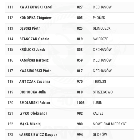
111
KWIATKOWSKI Karol
827
CIECHANÓW
112
KONOPKA Zbigniew
805
PŁOŃSK
113
DĘBSKI Piotr
825
GLINOJECK
114
STAŃCZAK Gabriel
819
ŚWIERCZE
115
KRÓLICKI Jakub
853
CIECHANÓW
116
KAMIŃSKI Bartosz
859
CIECHANÓW
117
KWASIBORSKI Piotr
817
CIECHANÓW
118
ANTCZAK Zuzanna
970
TRUSZKI
119
CICHOCKA Julia
818
STRZEGOWO
120
SMOLARSKI Fabian
1008
LUBIN
121
LYPKO Oleksandr
982
KALISZ
122
MĄKA Mikołaj
980
NOWE SKALMIERZYCE
123
ŁABROSIEWICZ Kacper
994
GŁOGÓW