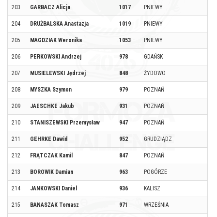
203
GARBACZ Alicja
1017
PNIEWY
204
DRUŻBALSKA Anastazja
1019
PNIEWY
205
MAGDZIAK Weronika
1053
PNIEWY
206
PERKOWSKI Andrzej
978
GDAŃSK
207
MUSIELEWSKI Jędrzej
848
ŻYDOWO
208
MYSZKA Szymon
979
POZNAŃ
209
JAESCHKE Jakub
931
POZNAŃ
210
STANISZEWSKI Przemysław
947
POZNAŃ
211
GEHRKE Dawid
952
GRUDZIĄDZ
212
FRĄTCZAK Kamil
847
POZNAŃ
213
BOROWIK Damian
963
POGÓRZE
214
JANKOWSKI Daniel
936
KALISZ
215
BANASZAK Tomasz
971
WRZEŚNIA