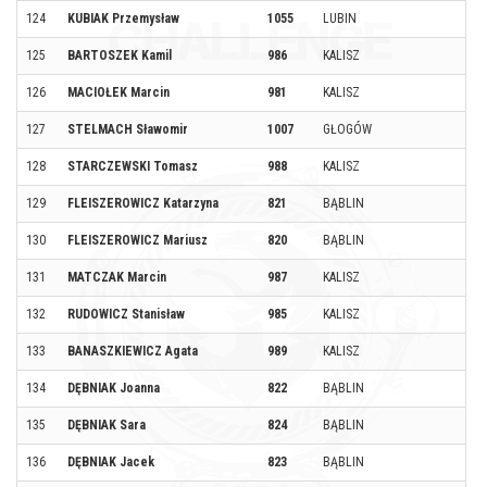
124
KUBIAK Przemysław
1055
LUBIN
125
BARTOSZEK Kamil
986
KALISZ
126
MACIOŁEK Marcin
981
KALISZ
127
STELMACH Sławomir
1007
GŁOGÓW
128
STARCZEWSKI Tomasz
988
KALISZ
129
FLEISZEROWICZ Katarzyna
821
BĄBLIN
130
FLEISZEROWICZ Mariusz
820
BĄBLIN
131
MATCZAK Marcin
987
KALISZ
132
RUDOWICZ Stanisław
985
KALISZ
133
BANASZKIEWICZ Agata
989
KALISZ
134
DĘBNIAK Joanna
822
BĄBLIN
135
DĘBNIAK Sara
824
BĄBLIN
136
DĘBNIAK Jacek
823
BĄBLIN