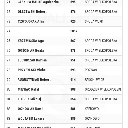
71
JASKUŁA HAUKE Agnieszka
895
ŚRODA WIELKOPOLSKA
72
OLSZEWSKI Robert
876
ŚRODA WIELKOPOLSKA
73
CZWOJDRAK Ania
920
ŚRODA WLKP.
74
1057
75
KRZEMIŃSKA Aga
867
ŚRODA WIELKOPOLSKA
76
GOŚCINIAK Beata
871
ŚRODA WIELKOPOLSKA
77
LUDWICZAK Damian
951
ŚRODA WIELKOPOLSKA
78
PRZYBYLSKI Michał
893
POZNAŃ
79
AUGUSTYNIAK Robert
914
RAKONIEWICE
80
MIESIĄC Rafał
888
GRODZISK WIELKOPOLSKI
81
FLOREK Mikołaj
854
ŚRODA WIELKOPOLSKA
82
OCHOWIAK Kamil
881
KREROWO
83
WOJTASIK Łukasz
889
GRANOWO