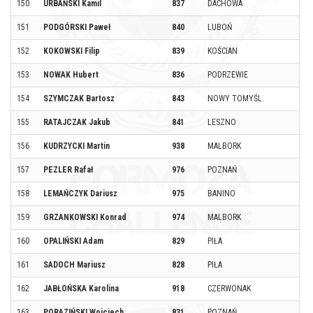
150
URBAŃSKI Kamil
837
DACHOWA
151
PODGÓRSKI Paweł
840
LUBOŃ
152
KOKOWSKI Filip
839
KOŚCIAN
153
NOWAK Hubert
836
PODRZEWIE
154
SZYMCZAK Bartosz
843
NOWY TOMYŚL
155
RATAJCZAK Jakub
841
LESZNO
156
KUDRZYCKI Martin
938
MALBORK
157
PEZLER Rafał
976
POZNAŃ
158
LEMAŃCZYK Dariusz
975
BANINO
159
GRZANKOWSKI Konrad
974
MALBORK
160
OPALIŃSKI Adam
829
PIŁA
161
SADOCH Mariusz
828
PIŁA
162
JABŁOŃSKA Karolina
918
CZERWONAK
163
PORAZIŃSKI Wojciech
831
POZNAŃ