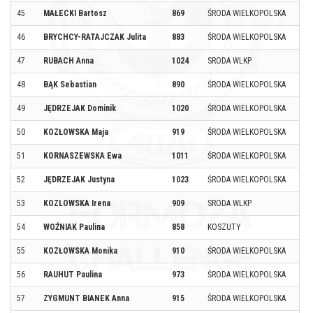
45
MAŁECKI Bartosz
869
ŚRODA WIELKOPOLSKA
46
BRYCHCY-RATAJCZAK Julita
883
ŚRODA WIELKOPOLSKA
47
RUBACH Anna
1024
SRODA WLKP
48
BĄK Sebastian
890
ŚRODA WIELKOPOLSKA
49
JĘDRZEJAK Dominik
1020
ŚRODA WIELKOPOLSKA
50
KOZŁOWSKA Maja
919
ŚRODA WIELKOPOLSKA
51
KORNASZEWSKA Ewa
1011
ŚRODA WIELKOPOLSKA
52
JĘDRZEJAK Justyna
1023
ŚRODA WIELKOPOLSKA
53
KOZLOWSKA Irena
909
SRODA WLKP
54
WOŹNIAK Paulina
858
KOSZUTY
55
KOZŁOWSKA Monika
910
ŚRODA WIELKOPOLSKA
56
RAUHUT Paulina
973
ŚRODA WIELKOPOLSKA
57
ZYGMUNT BIANEK Anna
915
ŚRODA WIELKOPOLSKA