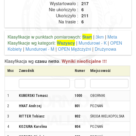
Wystartowało :
217
Nie ukończyło :
6
Ukończyło :
211
Na trasie :
6
Klasyfikacje w punktach pomiarowych:
Start
|
3km
|
Meta
Klasyfikacje wg kategorii:
Wszyscy
|
Mundurowi - K
|
OPEN
Kobiety
|
Mundurowi - M
|
OPEN Mężczyźni
|
Drużynowa
Klasyfikacja wg
czasu netto
.
Wyniki nieoficjalne !!!
Msc
Zawodnik
Numer
Miejscowość
K
1
KUBERSKI Tomasz
1000
OBORNIKI
2
HNAT Andrzej
801
POZNAŃ
3
RITTER Tobiasz
802
ŚRODA WIELKOPOLSKA
4
KOZIURA Karolina
804
POZNAŃ