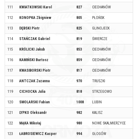
111
KWIATKOWSKI Karol
827
CIECHANÓW
112
KONOPKA Zbigniew
805
PŁOŃSK
113
DĘBSKI Piotr
825
GLINOJECK
114
STAŃCZAK Gabriel
819
ŚWIERCZE
115
KRÓLICKI Jakub
853
CIECHANÓW
116
KAMIŃSKI Bartosz
859
CIECHANÓW
117
KWASIBORSKI Piotr
817
CIECHANÓW
118
ANTCZAK Zuzanna
970
TRUSZKI
119
CICHOCKA Julia
818
STRZEGOWO
120
SMOLARSKI Fabian
1008
LUBIN
121
LYPKO Oleksandr
982
KALISZ
122
MĄKA Mikołaj
980
NOWE SKALMIERZYCE
123
ŁABROSIEWICZ Kacper
994
GŁOGÓW