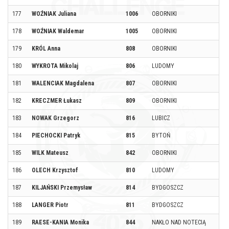
177
WOŹNIAK Juliana
1006
OBORNIKI
178
WOŹNIAK Waldemar
1005
OBORNIKI
179
KRÓL Anna
808
OBORNIKI
180
WYKROTA Mikolaj
806
LUDOMY
181
WALENCIAK Magdalena
807
OBORNIKI
182
KRECZMER Łukasz
809
OBORNIKI
183
NOWAK Grzegorz
816
LUBICZ
184
PIECHOCKI Patryk
815
BYTOŃ
185
WILK Mateusz
842
OBORNIKI
186
OLECH Krzysztof
810
LUDOMY
187
KILJAŃSKI Przemysław
814
BYDGOSZCZ
188
LANGER Piotr
811
BYDGOSZCZ
189
RAESE-KANIA Monika
844
NAKŁO NAD NOTECIĄ