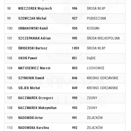
98
WIECZOREK Wojciech
996
ŚRODA WLKP
99
SZEWCZAK Michal
927
POBIEDZISKA
100
URBANOWSKI Kamil
930
KOŚCIAN
101
SZCZEPANIAK Adrian
995
ŚRODA WIELKOPOLSKA
102
ŚWIDERSKI Bartosz
1059
ŚRODA WLKP.
103
OKOŃ Paweł
851
DĄBIE
104
MATUSEWICZ Marcin
850
ŁOCHOWICE
105
SZYMONIK Dawid
846
KROSNO ODRZANSKIE
106
SIEJEK Michał
849
KROSNO ODRZAŃSKIE
107
KACZMAREK Grzegorz
990
ZDUNY
108
KACZMAREK Maksymilian
993
ZDUNY
109
RADOMSKI Artur
991
ŻELAZKÓW
110
RADOMSKA Karolina
992
ŻELAZKÓW