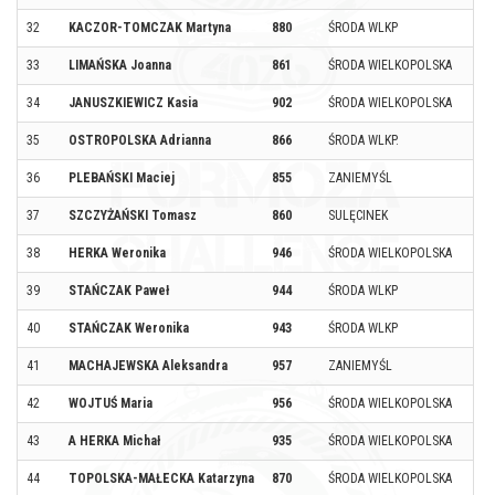
32
KACZOR-TOMCZAK Martyna
880
ŚRODA WLKP
33
LIMAŃSKA Joanna
861
ŚRODA WIELKOPOLSKA
34
JANUSZKIEWICZ Kasia
902
ŚRODA WIELKOPOLSKA
35
OSTROPOLSKA Adrianna
866
ŚRODA WLKP.
36
PLEBAŃSKI Maciej
855
ZANIEMYŚL
37
SZCZYŻAŃSKI Tomasz
860
SULĘCINEK
38
HERKA Weronika
946
ŚRODA WIELKOPOLSKA
39
STAŃCZAK Paweł
944
ŚRODA WLKP
40
STAŃCZAK Weronika
943
ŚRODA WLKP
41
MACHAJEWSKA Aleksandra
957
ZANIEMYŚL
42
WOJTUŚ Maria
956
ŚRODA WIELKOPOLSKA
43
A HERKA Michał
935
ŚRODA WIELKOPOLSKA
44
TOPOLSKA-MAŁECKA Katarzyna
870
ŚRODA WIELKOPOLSKA