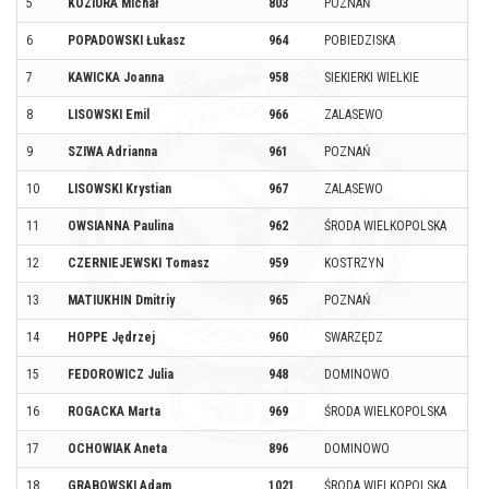
5
KOZIURA Michał
803
POZNAŃ
6
POPADOWSKI Łukasz
964
POBIEDZISKA
7
KAWICKA Joanna
958
SIEKIERKI WIELKIE
8
LISOWSKI Emil
966
ZALASEWO
9
SZIWA Adrianna
961
POZNAŃ
10
LISOWSKI Krystian
967
ZALASEWO
11
OWSIANNA Paulina
962
ŚRODA WIELKOPOLSKA
12
CZERNIEJEWSKI Tomasz
959
KOSTRZYN
13
MATIUKHIN Dmitriy
965
POZNAŃ
14
HOPPE Jędrzej
960
SWARZĘDZ
15
FEDOROWICZ Julia
948
DOMINOWO
16
ROGACKA Marta
969
ŚRODA WIELKOPOLSKA
17
OCHOWIAK Aneta
896
DOMINOWO
18
GRABOWSKI Adam
1021
ŚRODA WIELKOPOLSKA