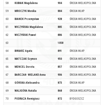
58
KUBIAK Magdalena
904
ŚRODA WIELKOPOLSKA
59
MROCZYK Monika
884
ŚRODA WLKP.
60
BIANEK Przemysław
928
ŚRODA WIELKOPOLSKA
61
WICZYŃSKA Magdalena
885
ŚRODA WIELKOPOLSKA
62
WICZYŃSKI Paweł
886
ŚRODA WIELKOPOLSKA
63
1058
64
BINIARZ Agata
891
ŚRODA WLKP.
65
MATCZAK Szymon
950
ŚRODA WIELKOPOLSKA
66
MENCEL Dorota
857
ŚRODA WIELKOPOLSKA
67
BARCZAK- WIELAND Anna
906
ŚRODA WIELKOPOLSKA
68
GÓRSKA Aleksandra
873
ŚRODA WLKP
69
WALIGÓRA Natalia
868
ŚRODA WIELKOPOLSKA
70
PODRAZA Remigiusz
872
BYDGOSZCZ