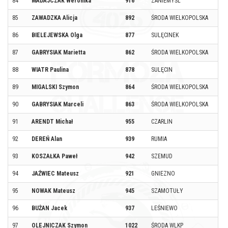
84
MADAJCZAK Weronika
916
ZANIEMYŚL
85
ZAWADZKA Alicja
892
ŚRODA WIELKOPOLSKA
86
BIELEJEWSKA Olga
877
SULĘCINEK
87
GABRYSIAK Marietta
862
ŚRODA WIELKOPOLSKA
88
WIATR Paulina
878
SULĘCIN
89
MIGALSKI Szymon
864
ŚRODA WIELKOPOLSKA
90
GABRYSIAK Marceli
863
ŚRODA WIELKOPOLSKA
91
ARENDT Michał
955
CZARLIN
92
DEREŃ Alan
939
RUMIA
93
KOSZAŁKA Paweł
942
SZEMUD
94
JAŹWIEC Mateusz
921
GNIEZNO
95
NOWAK Mateusz
945
SZAMOTUŁY
96
BUŻAN Jacek
937
LEŚNIEWO
97
OLEJNICZAK Szymon
1022
ŚRODA WLKP