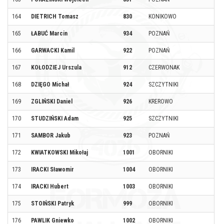
164
DIETRICH Tomasz
830
KONIKOWO
165
ŁABUĆ Marcin
934
POZNAŃ
166
GARWACKI Kamil
922
POZNAŃ
167
KOŁODZIEJ Urszula
912
CZERWONAK
168
DZIĘGO Michał
924
SZCZYTNIKI
169
ZGLIŃSKI Daniel
926
KREROWO
170
STUDZIŃSKI Adam
925
SZCZYTNIKI
171
SAMBOR Jakub
923
POZNAŃ
172
KWIATKOWSKI Mikołaj
1001
OBORNIKI
173
IRACKI Sławomir
1004
OBORNIKI
174
IRACKI Hubert
1003
OBORNIKI
175
STOIŃSKI Patryk
999
OBORNIKI
176
PAWLIK Gniewko
1002
OBORNIKI