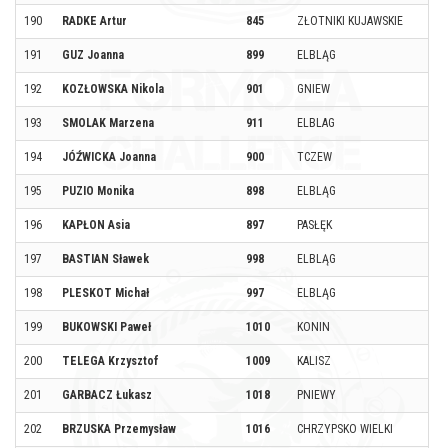
190
RADKE Artur
845
ZŁOTNIKI KUJAWSKIE
191
GUZ Joanna
899
ELBLĄG
192
KOZŁOWSKA Nikola
901
GNIEW
193
SMOLAK Marzena
911
ELBLAG
194
JÓŹWICKA Joanna
900
TCZEW
195
PUZIO Monika
898
ELBLĄG
196
KAPŁON Asia
897
PASŁĘK
197
BASTIAN Sławek
998
ELBLĄG
198
PLESKOT Michał
997
ELBLĄG
199
BUKOWSKI Paweł
1010
KONIN
200
TELEGA Krzysztof
1009
KALISZ
201
GARBACZ Łukasz
1018
PNIEWY
202
BRZUSKA Przemysław
1016
CHRZYPSKO WIELKI