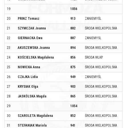
19
1056
20
PRINZ Tomasz
913
ZANIEMYŚL
21
SZYMCZAK Joanna
882
ŚRODA WIELKOPOLSKA
22
GIERNACKA Ewa
887
ZANIEMYSL
23
AKUSZEWSKA Joanna
894
ŚRODA WIELKOPOLSKA
24
KOŚCIELSKA Magdalena
856
ŚRODA WLKP.
25
NOWICKA Anna
875
ŚRODA WIELKOPOLSKA
26
CZAJKA Lidia
949
ZANIEMYŚL
27
KRYSIAK Olga
903
ŚRODA WIELKOPOLSKA
28
JASKÓLSKA Magda
865
ŚRODA WIELKOPOLSKA
29
1054
30
SZAROLETA Magdalena
852
ŚRODA WIELKOPOLSKA
31
STEFANIAK Mariola
941
ŚRODA WIELKOPOLSKA