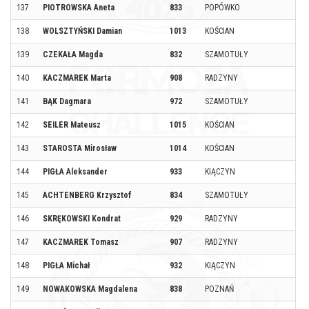
137
PIOTROWSKA Aneta
833
POPÓWKO
138
WOLSZTYŃSKI Damian
1013
KOŚCIAN
139
CZEKAŁA Magda
832
SZAMOTUŁY
140
KACZMAREK Marta
908
RADZYNY
141
BĄK Dagmara
972
SZAMOTUŁY
142
SEILER Mateusz
1015
KOŚCIAN
143
STAROSTA Mirosław
1014
KOŚCIAN
144
PIGŁA Aleksander
933
KIĄCZYN
145
ACHTENBERG Krzysztof
834
SZAMOTUŁY
146
SKRĘKOWSKI Kondrat
929
RADZYNY
147
KACZMAREK Tomasz
907
RADZYNY
148
PIGŁA Michał
932
KIĄCZYN
149
NOWAKOWSKA Magdalena
838
POZNAŃ