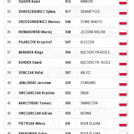
32
GĄSIOR Kamil
516
KRAKÓW
O
33
DOROSZKIEWICZ Sylwia
517
SIEMIATYCZE
O
34
GRZEGORKIEWICZ Mariusz
546
STARE MIASTO
O
35
NOWAKOWSKI Maciej
548
JEZIORA WIELKIE
O
36
PILARCZYK Krzysztof
547
KLECZEW
O
37
BARANEK Kinga
506
KĘDZIERZYN-KOŹLE
O
38
KORDEK Dawid
504
KĘDZIERZYN -KOŹLE
O
39
SOBCZAK Rafał
507
KALISZ
O
40
JABŁOŃSKI Jarosław
529
STARGARD
O
41
OWCZARCZAK Krystian
552
ŚREM
O
42
KARCZYŃSKI Tomasz
505
SMARDZÓW
O
43
OWCZARCZAK Adrian
553
MÓRKA
O
44
PIETRZAK Miłosz
541
RUDA ŚLĄSKA
O
45
KRAKOWIAK Oskar
540
RUDA ŚLĄSKA
O