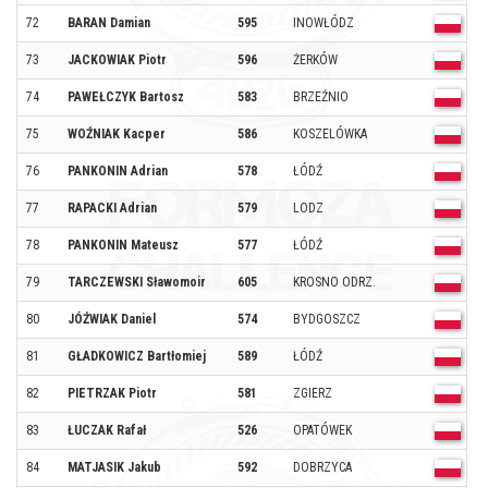
72
BARAN Damian
595
INOWŁÓDZ
O
73
JACKOWIAK Piotr
596
ŻERKÓW
O
74
PAWEŁCZYK Bartosz
583
BRZEŹNIO
O
75
WOŹNIAK Kacper
586
KOSZELÓWKA
O
76
PANKONIN Adrian
578
ŁÓDŹ
O
77
RAPACKI Adrian
579
LODZ
O
78
PANKONIN Mateusz
577
ŁÓDŹ
O
79
TARCZEWSKI Sławomoir
605
KROSNO ODRZ.
O
80
JÓŹWIAK Daniel
574
BYDGOSZCZ
O
81
GŁADKOWICZ Bartłomiej
589
ŁÓDŹ
O
82
PIETRZAK Piotr
581
ZGIERZ
O
83
ŁUCZAK Rafał
526
OPATÓWEK
O
84
MATJASIK Jakub
592
DOBRZYCA
O