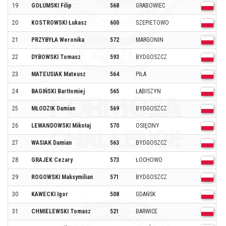
19
GOŁUMSKI Filip
568
GRABOWIEC
O
20
KOSTROWSKI Łukasz
600
SZEPIETOWO
O
21
PRZYBYŁA Weronika
572
MARGONIN
O
22
DYBOWSKI Tomasz
593
BYDGOSZCZ
O
23
MATEUSIAK Mateusz
564
PIŁA
O
24
BAGIŃSKI Bartłomiej
565
ŁABISZYN
O
25
MŁODZIK Damian
569
BYDGOSZCZ
O
26
LEWANDOWSKI Mikołaj
570
OSIĘCINY
O
27
WASIAK Damian
563
BYDGOSZCZ
O
28
GRAJEK Cezary
573
ŁOCHOWO
O
29
ROGOWSKI Maksymilian
571
BYDGOSZCZ
O
30
KAWECKI Igor
508
GDAŃSK
O
31
CHMIELEWSKI Tomasz
521
BARWICE
O