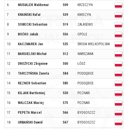
6
MUSIALEK Waldemar
509
KRZECZYN
O
7
KRAIŃSKI Rafał
539
KWIDZYN
O
8
SOBECKI Sebastian
519
ZALASEWO
O
9
BOĆKO Jakub
556
OPOLE
O
10
KACZMAREK Jan
525
ŚRODA WIELKOPOLSKA
O
11
BARGIELSKI Michał
512
WARSZAWA
O
12
DROŻYCKI Zbigniew
500
ŁÓDŹ
O
13
TARCZYŃSKA Żaneta
584
PODDĘBICE
O
14
REZNER Sebastian
585
PODDĘBICE
O
15
KILJAN Bartłomiej
530
POZNAŃ
O
16
WALCZAK Maciej
575
POZNAŃ
O
17
PEPETA Marcel
566
BYDGOSZCZ
O
18
URBAŃSKI Dawid
567
BYDGOSZCZ
O