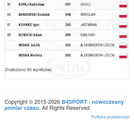
85
KUPAJ Radosław
597
CHOCZ
O
86
BANDURSKI Dominik
598
WROCŁAW
O
87
KOHNKE Igor
293
JASTARNIA
O
88
NOWICKI Adam
289
DARŁOWO
O
MISIAK Jacek
502
ALEKSANDRÓW ŁÓDZKI
O
MISIAK Wioleta
503
ALEKSANDRÓW ŁÓDZKI
O
Znaleziono 90 wynik(ów)
Copyright © 2015-2026
B4SPORT - nowoczesny
. All Rights Reserved.
pomiar czasu
Polityka prywatności