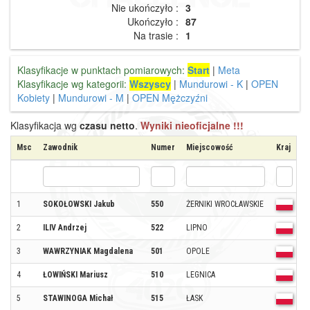
Nie ukończyło :
3
Ukończyło :
87
Na trasie :
1
Klasyfikacje w punktach pomiarowych:
Start
|
Meta
Klasyfikacje wg kategorii:
Wszyscy
|
Mundurowi - K
|
OPEN
Kobiety
|
Mundurowi - M
|
OPEN Mężczyźni
Klasyfikacja wg
czasu netto
.
Wyniki nieoficjalne !!!
Msc
Zawodnik
Numer
Miejscowość
Kraj
K
1
SOKOŁOWSKI Jakub
550
ŻERNIKI WROCŁAWSKIE
O
2
ILIV Andrzej
522
LIPNO
O
3
WAWRZYNIAK Magdalena
501
OPOLE
O
4
ŁOWIŃSKI Mariusz
510
LEGNICA
O
5
STAWINOGA Michał
515
ŁASK
O