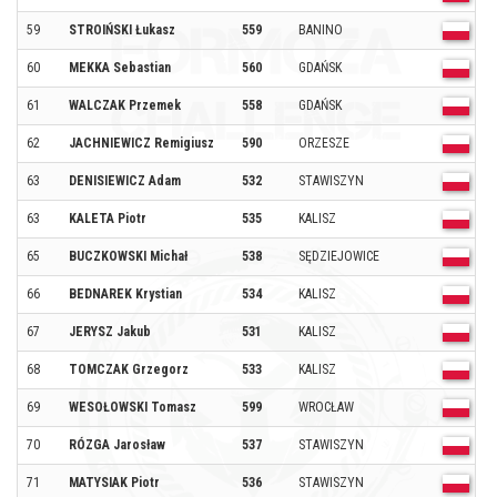
59
STROIŃSKI Łukasz
559
BANINO
O
60
MEKKA Sebastian
560
GDAŃSK
O
61
WALCZAK Przemek
558
GDAŃSK
O
62
JACHNIEWICZ Remigiusz
590
ORZESZE
O
63
DENISIEWICZ Adam
532
STAWISZYN
O
63
KALETA Piotr
535
KALISZ
O
65
BUCZKOWSKI Michał
538
SĘDZIEJOWICE
O
66
BEDNAREK Krystian
534
KALISZ
O
67
JERYSZ Jakub
531
KALISZ
O
68
TOMCZAK Grzegorz
533
KALISZ
O
69
WESOŁOWSKI Tomasz
599
WROCŁAW
O
70
RÓZGA Jarosław
537
STAWISZYN
O
71
MATYSIAK Piotr
536
STAWISZYN
O