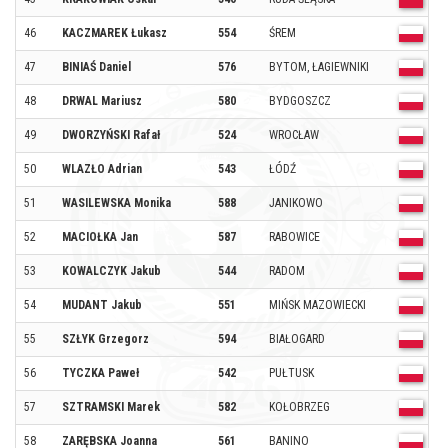
46
KACZMAREK Łukasz
554
ŚREM
O
47
BINIAŚ Daniel
576
BYTOM, ŁAGIEWNIKI
O
48
DRWAL Mariusz
580
BYDGOSZCZ
O
49
DWORZYŃSKI Rafał
524
WROCŁAW
O
50
WLAZŁO Adrian
543
ŁÓDŹ
O
51
WASILEWSKA Monika
588
JANIKOWO
O
52
MACIOŁKA Jan
587
RABOWICE
O
53
KOWALCZYK Jakub
544
RADOM
O
54
MUDANT Jakub
551
MIŃSK MAZOWIECKI
O
55
SZŁYK Grzegorz
594
BIAŁOGARD
O
56
TYCZKA Paweł
542
PUŁTUSK
O
57
SZTRAMSKI Marek
582
KOŁOBRZEG
O
58
ZARĘBSKA Joanna
561
BANINO
O