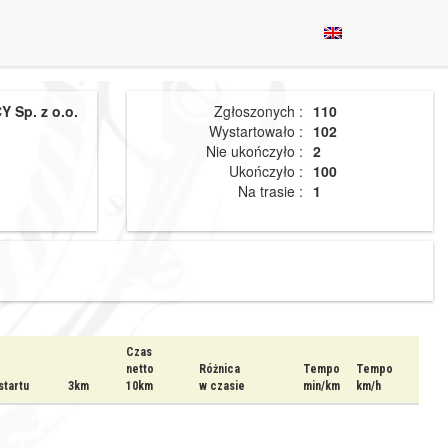
 Sp. z o.o.
Zgłoszonych :
110
Wystartowało :
102
Nie ukończyło :
2
Ukończyło :
100
Na trasie :
1
Czas
netto
Różnica
Tempo
Tempo
tartu
3km
10km
w czasie
min/km
km/h