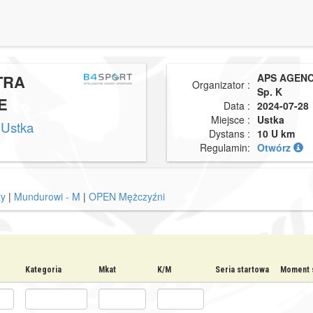
TRA
APS AGENCY
Organizator :
Sp. K
E
Data :
2024-07-28
Miejsce :
Ustka
 Ustka
Dystans :
10 U km
Regulamin:
Otwórz
ty
|
Mundurowi - M
|
OPEN Mężczyźni
Kategoria
Mkat
K/M
Seria startowa
Moment s