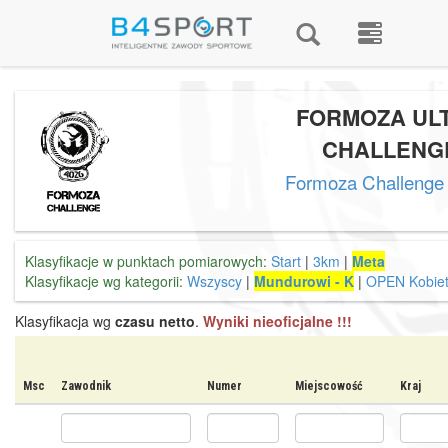
FORMOZA UL
CHALLENG
Formoza Challenge
Klasyfikacje w punktach pomiarowych:
Start
|
3km
|
Meta
Klasyfikacje wg kategorii:
Wszyscy
|
Mundurowi - K
|
OPEN Kobie
Klasyfikacja wg
czasu netto
.
Wyniki nieoficjalne !!!
Msc
Zawodnik
Numer
Miejscowość
Kraj