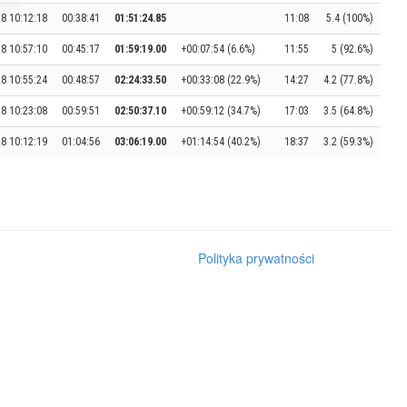
8 10:12:18
00:38:41
01:51:24.85
11:08
5.4 (100%)
8 10:57:10
00:45:17
01:59:19.00
+00:07:54 (6.6%)
11:55
5 (92.6%)
8 10:55:24
00:48:57
02:24:33.50
+00:33:08 (22.9%)
14:27
4.2 (77.8%)
8 10:23:08
00:59:51
02:50:37.10
+00:59:12 (34.7%)
17:03
3.5 (64.8%)
8 10:12:19
01:04:56
03:06:19.00
+01:14:54 (40.2%)
18:37
3.2 (59.3%)
Polityka prywatności