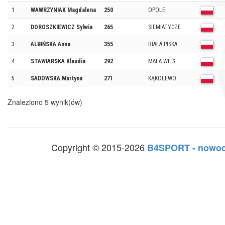
1
WAWRZYNIAK Magdalena
250
OPOLE
2
DOROSZKIEWICZ Sylwia
265
SIEMIATYCZE
3
ALBIŃSKA Anna
355
BIAŁA PISKA
4
STAWIARSKA Klaudia
292
MAŁA WIEŚ
5
SADOWSKA Martyna
271
KĄKOLEWO
Znaleziono 5 wynik(ów)
Copyright © 2015-2026
B4SPORT - nowoc