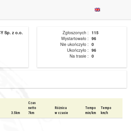
 Sp. z o.o.
Zgłoszonych :
115
Wystartowało :
96
Nie ukończyło :
0
Ukończyło :
96
Na trasie :
0
Czas
netto
Różnica
Tempo
Tempo
3.5km
7km
w czasie
min/km
km/h