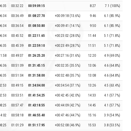
06:35
00:32:22
00:59:09.15
8:27
7.1 (100%)
06:34
00:36:49
01:08:27.70
+00:09:18 (13.6%)
9:46
6.1 (85.9%)
06:34
00:36:54
01:08:50.80
+00:09:41 (14.1%)
9:50
6.1 (85.9%)
06:34
00:45:52
01:22:11.65
+00:23:02 (28.0%)
11:44
5.1 (71.8%)
06:35
00:45:39
01:22:59.10
+00:23:49 (28.7%)
11:51
5.1 (71.8%)
11:58
00:49:37
01:26:25.20
+00:27:16 (31.6%)
12:20
4.9 (69.0%)
06:36
00:51:09
01:31:45.15
+00:32:35 (35.5%)
13:06
4.6 (64.8%)
06:35
00:51:04
01:31:58.00
+00:32:48 (35.7%)
13:08
4.6 (64.8%)
02:53
00:49:15
01:34:04.00
+00:34:54 (37.1%)
13:26
4.5 (63.4%)
02:53
00:53:51
01:41:54.25
+00:42:45 (42.0%)
14:33
4.1 (57.7%)
08:25
00:57:47
01:43:18.55
+00:44:09 (42.7%)
14:45
4.1 (57.7%)
14:02
00:58:18
01:46:55.40
+00:47:46 (44.7%)
15:16
3.9 (54.9%)
08:25
01:01:29
01:51:17.95
+00:52:08 (46.9%)
15:53
3.8 (53.5%)