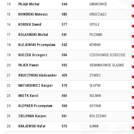
14
PAJĄK Michał
544
DANKOWICE
15
NOWIŃSKI Mateusz
585
GRUDZIĄDZ
16
KORDEK Dawid
577
OPOLE
17
KOLASIŃSKI Michał
541
POZNAŃ
18
KLEJEWSKI Przemysław
542
KÓRNIK
19
KUCZEK Grzegorz
596
CZECHOWICE DZIEDZICE
20
PAJER Paweł
592
SIEMIANOWICE ŚLĄSKIE
21
KRUCZYŃSKI Aleksander
429
ŻYWIEC
22
MATUKIEWICZ Kacper
570
SŁUPSK
23
MIOTK Karol
565
SULMIN
24
KLEPNER Przemysław
560
GDYNIA
25
ZIELONKA Kacper
561
BOLSZEWO
26
KRAJEWSKI Rafał
573
IŁAWA