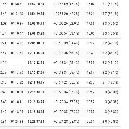
11:57
00:58:51
01:52:18.35
+00:53:09 (47.3%)
16:02
3.7 (52.1%)
16:48
01:04:45
01:54:29.85
+00:55:20 (48.3%)
16:21
3.7 (52.1%)
14:03
01:10:35
02:05:35.70
+01:06:26 (52.9%)
17:56
3.3 (46.5%)
11:57
01:10:47
02:06:03.20
+01:06:54 (53.1%)
18:00
3.3 (46.5%)
08:21
01:14:38
02:09:48.80
+01:10:39 (54.4%)
18:32
3.2 (45.1%)
02:54
01:17:50
02:11:45.95
+01:12:36 (55.1%)
18:49
3.2 (45.1%)
02:54
02:12:43.50
+01:13:34 (55.4%)
18:57
3.2 (45.1%)
02:55
01:17:50
02:12:43.65
+01:13:34 (55.4%)
18:57
3.2 (45.1%)
16:48
01:17:22
02:16:34.15
+01:17:25 (56.7%)
19:30
3.1 (43.7%)
16:49
01:18:23
02:19:43.30
+01:20:34 (57.7%)
19:57
3 (42.3%)
16:49
01:18:11
02:19:43.75
+01:20:34 (57.7%)
19:57
3 (42.3%)
16:49
01:18:06
02:19:44.65
+01:20:35 (57.7%)
19:57
3 (42.3%)
20:34
01:24:38
02:23:37.30
+01:24:28 (58.8%)
20:31
2.9 (40.8%)