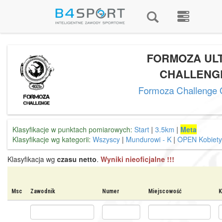
FORMOZA UL
CHALLENG
Formoza Challenge 
Klasyfikacje w punktach pomiarowych:
Start
|
3.5km
|
Meta
Klasyfikacje wg kategorii:
Wszyscy
|
Mundurowi - K
|
OPEN Kobiety
Klasyfikacja wg
czasu netto
.
Wyniki nieoficjalne !!!
Msc
Zawodnik
Numer
Miejscowość
K