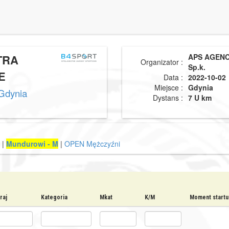
TRA
APS AGENCY
Organizator :
Sp.k.
E
Data :
2022-10-02
Miejsce :
Gdynia
Gdynia
Dystans :
7 U km
|
Mundurowi - M
|
OPEN Mężczyźni
raj
Kategoria
Mkat
K/M
Moment startu