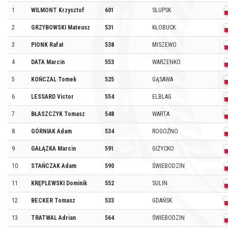
1
WILMONT Krzysztof
601
SŁUPSK
2
GRZYBOWSKI Mateusz
531
KŁOBUCK
3
PIONK Rafał
538
MISZEWO
4
DATA Marcin
553
WARZENKO
5
KOŃCZAL Tomek
525
GĄSAWA
6
LESSARD Victor
554
ELBLAG
7
BŁASZCZYK Tomasz
548
WARTA
8
GÓRNIAK Adam
534
ROGOŹNO
9
GAŁĄZKA Marcin
591
GIŻYCKO
10
STAŃCZAK Adam
590
ŚWIEBODZIN
11
KRĘPLEWSKI Dominik
552
SULIN
12
BECKER Tomasz
533
GDAŃSK
13
TRATWAL Adrian
564
ŚWIEBODZIN