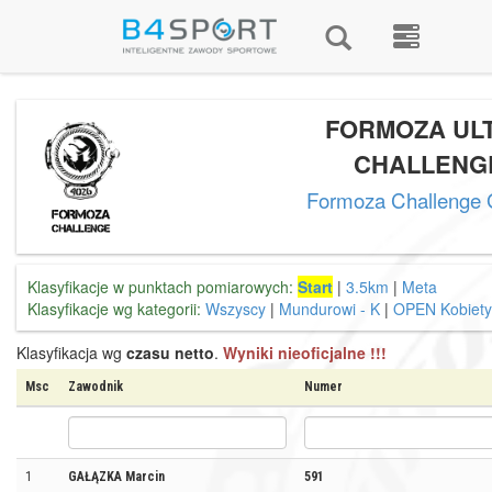
FORMOZA UL
CHALLENG
Formoza Challenge 
Klasyfikacje w punktach pomiarowych:
Start
|
3.5km
|
Meta
Klasyfikacje wg kategorii:
Wszyscy
|
Mundurowi - K
|
OPEN Kobiety
Klasyfikacja wg
czasu netto
.
Wyniki nieoficjalne !!!
Msc
Zawodnik
Numer
1
GAŁĄZKA Marcin
591