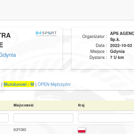
TRA
APS AGENCY
Organizator :
Sp.k.
E
Data :
2022-10-02
Miejsce :
Gdynia
Gdynia
Dystans :
7 U km
|
Mundurowi - M
|
OPEN Mężczyźni
Miejscowość
Kraj
GIŻYCKO