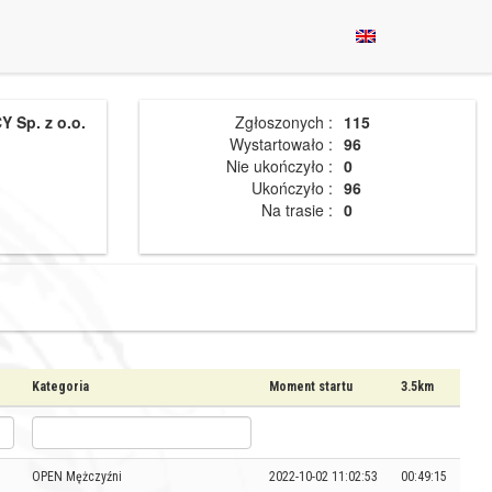
 Sp. z o.o.
Zgłoszonych :
115
Wystartowało :
96
Nie ukończyło :
0
Ukończyło :
96
Na trasie :
0
Kategoria
Moment startu
3.5km
OPEN Mężczyźni
2022-10-02 11:02:53
00:49:15