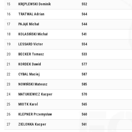
15
KRĘPLEWSKI Dominik
552
16
TRATWAL Adrian
564
17
PAJĄK Michał
544
18
KOLASIŃSKI Michał
541
19
LESSARD Victor
554
20
BECKER Tomasz
533
21
KORDEK Dawid
577
22
CYBAL Maciej
587
23
NOWIŃSKI Mateusz
585
24
MATUKIEWICZ Kacper
570
25
MIOTK Karol
565
26
KLEPNER Przemysław
560
27
ZIELONKA Kacper
561