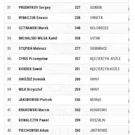
31
PRUDNYKOV Sergey
327
GDAŃSK
32
RYBACZUK Eneasz
328
ORNETA
33
SZTRAMSKI Marek
348
KOŁOBRZEG
34
MICHALSKI-WILGA Kamil
358
USTKA
35
STĘPIEŃ Mateusz
277
SIEMIANICE
36
CYRIS Przemysław
257
KĘDZIERZYN -KOŹLE
37
KORDEK Dawid
251
KĘDZIERZYN-KOŹLE
38
GWÓŹDŹ Dominik
260
IWINY
39
WILK Krzysztof
259
IWINY
40
JAKUBOWSKI Piotrek
343
MORĄG
41
KRAKOWSKI Marcin
302
KONIKOWO
42
KOWALCZYK Paweł
299
KOSZALIN
43
PIECHOWSKI Adam
263
JASTROWIE