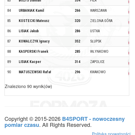
83
BOŻYS Damian
334
PIŁA
84
URBANIAK Kamil
266
WARSZAWA
85
KOSTECKI Mateusz
320
ZIELONA GÓRA
86
LISIAK Jakub
286
USTKA
87
KOWALCZYK Ignacy
352
SŁUPSK
88
KASPERSKI Franek
285
WŁYNKOWO
89
LISIAK Kacper
314
ZAPOLICE
90
MATUSZEWSKI Rafał
296
KWAKOWO
Znaleziono 90 wynik(ów)
Copyright © 2015-2026
B4SPORT - nowoczesny
. All Rights Reserved.
pomiar czasu
Polityka prywatności