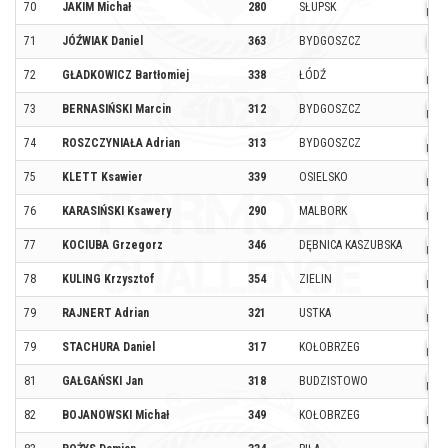
70
JAKIM Michał
280
SŁUPSK
71
JÓŹWIAK Daniel
363
BYDGOSZCZ
72
GŁADKOWICZ Bartłomiej
338
ŁÓDŹ
73
BERNASIŃSKI Marcin
312
BYDGOSZCZ
74
ROSZCZYNIAŁA Adrian
313
BYDGOSZCZ
75
KLETT Ksawier
339
OSIELSKO
76
KARASIŃSKI Ksawery
290
MALBORK
77
KOCIUBA Grzegorz
346
DĘBNICA KASZUBSKA
78
KULING Krzysztof
354
ZIELIN
79
RAJNERT Adrian
321
USTKA
79
STACHURA Daniel
317
KOŁOBRZEG
81
GAŁGAŃSKI Jan
318
BUDZISTOWO
82
BOJANOWSKI Michał
349
KOŁOBRZEG