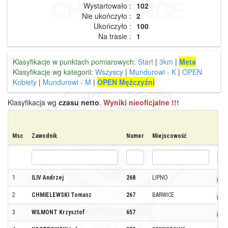
Wystartowało :
102
Nie ukończyło :
2
Ukończyło :
100
Na trasie :
1
Klasyfikacje w punktach pomiarowych:
Start
|
3km
|
Meta
Klasyfikacje wg kategorii:
Wszyscy
|
Mundurowi - K
|
OPEN
Kobiety
|
Mundurowi - M
|
OPEN Mężczyźni
Klasyfikacja wg
czasu netto
.
Wyniki nieoficjalne !!!
Msc
Zawodnik
Numer
Miejscowość
Kraj
1
ILIV Andrzej
268
LIPNO
2
CHMIELEWSKI Tomasz
267
BARWICE
3
WILMONT Krzysztof
657