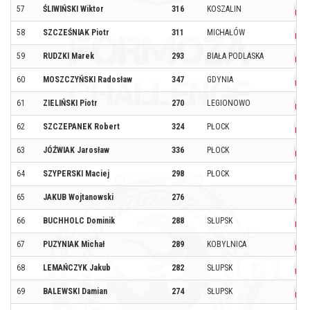
57
ŚLIWIŃSKI Wiktor
316
KOSZALIN
58
SZCZEŚNIAK Piotr
311
MICHAŁÓW
59
RUDZKI Marek
293
BIAŁA PODLASKA
60
MOSZCZYŃSKI Radosław
347
GDYNIA
61
ZIELIŃSKI Piotr
270
LEGIONOWO
62
SZCZEPANEK Robert
324
PŁOCK
63
JÓŹWIAK Jarosław
336
PŁOCK
64
SZYPERSKI Maciej
298
PŁOCK
65
JAKUB Wojtanowski
276
66
BUCHHOLC Dominik
288
SŁUPSK
67
PUZYNIAK Michał
289
KOBYLNICA
68
LEMAŃCZYK Jakub
282
SŁUPSK
69
BALEWSKI Damian
274
SŁUPSK