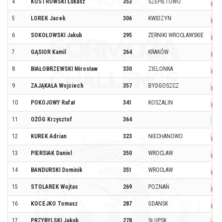
4
KOSTROWSKI Łukasz
353
SZEPIETOWO
5
LOREK Jacek
306
KWIDZYN
6
SOKOŁOWSKI Jakub
295
ŻERNIKI WROCŁAWSKIE
7
GĄSIOR Kamil
264
KRAKÓW
8
BIAŁOBRZEWSKI Mirosław
330
ZIELONKA
9
ZAJĄKAŁA Wojciech
357
BYDGOSZCZ
10
POKOJOWY Rafał
341
KOSZALIN
11
OŻÓG Krzysztof
364
12
KUREK Adrian
323
NIECHANOWO
13
PIERSIAK Daniel
350
WROCLAW
14
BANDURSKI Dominik
351
WROCŁAW
15
STOLAREK Wojtas
269
POZNAŃ
16
KOCEJKO Tomasz
287
GDANSK
17
PRZYBYLSKI Jakub
278
SŁUPSK