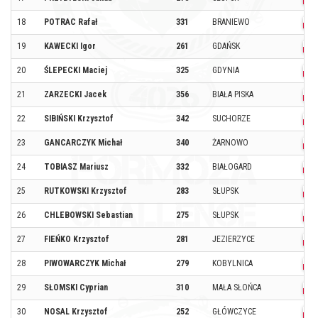
18
POTRAC Rafał
331
BRANIEWO
19
KAWECKI Igor
261
GDAŃSK
20
ŚLEPECKI Maciej
325
GDYNIA
21
ZARZECKI Jacek
356
BIAŁA PISKA
22
SIBIŃSKI Krzysztof
342
SUCHORZE
23
GANCARCZYK Michał
340
ŻARNOWO
24
TOBIASZ Mariusz
332
BIAŁOGARD
25
RUTKOWSKI Krzysztof
283
SŁUPSK
26
CHLEBOWSKI Sebastian
275
SŁUPSK
27
FIEŃKO Krzysztof
281
JEZIERZYCE
28
PIWOWARCZYK Michał
279
KOBYLNICA
29
SŁOMSKI Cyprian
310
MAŁA SŁOŃCA
30
NOSAL Krzysztof
252
GŁÓWCZYCE