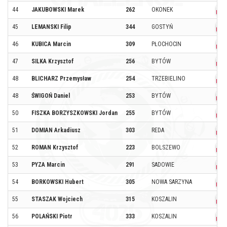
44
JAKUBOWSKI Marek
262
OKONEK
45
LEMANSKI Filip
344
GOSTYŃ
46
KUBICA Marcin
309
PŁOCHOCIN
47
SILKA Krzysztof
256
BYTÓW
48
BLICHARZ Przemysław
254
TRZEBIELINO
48
ŚWIGOŃ Daniel
253
BYTÓW
50
FISZKA BORZYSZKOWSKI Jordan
255
BYTÓW
51
DOMIAN Arkadiusz
303
REDA
52
ROMAN Krzysztof
223
BOLSZEWO
53
PYZA Marcin
291
SADOWIE
54
BORKOWSKI Hubert
305
NOWA SARZYNA
55
STASZAK Wojciech
315
KOSZALIN
56
POLAŃSKI Piotr
333
KOSZALIN