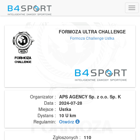
Tog
navi
FORMOZA ULTRA CHALLENGE
Formoza Challenge Ustka
Organizator :
APS AGENCY Sp. z o.o. Sp. K
Data :
2024-07-28
Miejsce :
Ustka
Dystans :
10 U km
Regulamin:
Otwórz
Zgłoszonych :
110