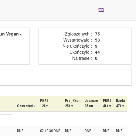
un Vegan -
Zgłoszonych :
75
Wystartowało :
53
Nie ukończyło :
9
Ukończyło :
44
Na trasie :
0
PKR1
Prz_Knur
Jaszcze
PKR4
Rzeki
Czas startu
12km
25km
35km
41km
47km
DNF
02:40:30 DNF
DNF
DNF
DNF
DNF