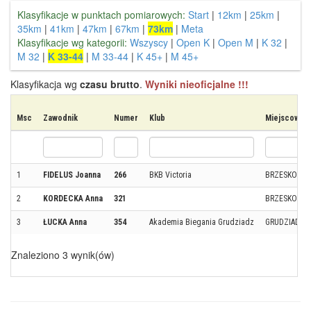
Klasyfikacje w punktach pomiarowych:
Start
|
12km
|
25km
|
35km
|
41km
|
47km
|
67km
|
73km
|
Meta
Klasyfikacje wg kategorii:
Wszyscy
|
Open K
|
Open M
|
K 32
|
M 32
|
K 33-44
|
M 33-44
|
K 45+
|
M 45+
Klasyfikacja wg
czasu brutto
.
Wyniki nieoficjalne !!!
Msc
Zawodnik
Numer
Klub
Miejscowoś
1
FIDELUS Joanna
266
BKB Victoria
BRZESKO
2
KORDECKA Anna
321
BRZESKO
3
ŁUCKA Anna
354
Akademia Biegania Grudziadz
GRUDZIADZ
Znaleziono 3 wynik(ów)