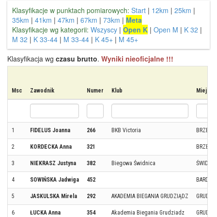
Klasyfikacje w punktach pomiarowych:
Start
|
12km
|
25km
|
35km
|
41km
|
47km
|
67km
|
73km
|
Meta
Klasyfikacje wg kategorii:
Wszyscy
|
Open K
|
Open M
|
K 32
|
M 32
|
K 33-44
|
M 33-44
|
K 45+
|
M 45+
Klasyfikacja wg
czasu brutto
.
Wyniki nieoficjalne !!!
Msc
Zawodnik
Numer
Klub
Miejsc
1
FIDELUS Joanna
266
BKB Victoria
BRZESK
2
KORDECKA Anna
321
BRZESK
3
NIEKRASZ Justyna
382
Biegowa Świdnica
ŚWIDNIC
4
SOWIŃSKA Jadwiga
452
BARDO
5
JASKULSKA Mirela
292
AKADEMIA BIEGANIA GRUDZIĄDZ
GRUDZI
6
ŁUCKA Anna
354
Akademia Biegania Grudziadz
GRUDZI