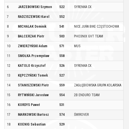
6
JARZEBOWSKI Szymon
522
SYRENKA CX
W
7
RADZISZEWSKI Karol
552
B
8
MICHALAK Dominik
541
NICE JURA BIKE CZĘSTOCHOWA
O
9
BALCERZAK Piotr
503
PHO3NIX GVT TEAM
W
10
ZWIERZYŃSKI Adam
571
MUS
K
11
SMOŁKA Przemysław
558
T
12
KATOLO Krzysztof
526
SYRENKA CX
W
13
KĘPCZYŃSKI Tomek
527
W
14
STANISZEWSKI Piotr
559
ZAGŁĘBIOWSKA GRUPA KOLARSKA
B
15
RYTWIŃSKI Jarosław
554
2B ENDURO TEAM
B
16
KORDYS Paweł
531
W
17
MARKOWSKI Bartosz
574
ŚWIROVER
B
18
KOENIG Sebastian
529
K