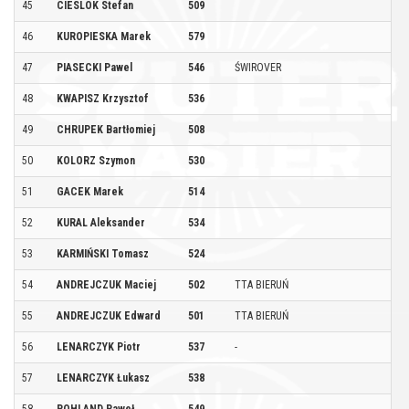
45
CIESLOK Stefan
509
R
46
KUROPIESKA Marek
579
G
47
PIASECKI Pawel
546
ŚWIROVER
Ł
48
KWAPISZ Krzysztof
536
Ł
49
CHRUPEK Bartłomiej
508
G
50
KOLORZ Szymon
530
Ż
51
GACEK Marek
514
K
52
KURAL Aleksander
534
K
53
KARMIŃSKI Tomasz
524
L
54
ANDREJCZUK Maciej
502
TTA BIERUŃ
W
55
ANDREJCZUK Edward
501
TTA BIERUŃ
B
56
LENARCZYK Piotr
537
-
W
57
LENARCZYK Łukasz
538
W
58
POHLAND Paweł
549
P