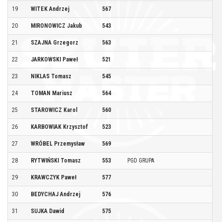
19
WITEK Andrzej
567
W
20
MIRONOWICZ Jakub
543
G
21
SZAJNA Grzegorz
563
S
22
JARKOWSKI Paweł
521
W
23
NIKLAS Tomasz
545
K
24
TOMAN Mariusz
564
T
25
STAROWICZ Karol
560
S
26
KARBOWIAK Krzysztof
523
P
27
WRÓBEL Przemysław
569
G
28
RYTWIŃSKI Tomasz
553
PGD GRUPA
B
29
KRAWCZYK Paweł
577
P
30
BEDYCHAJ Andrzej
576
K
31
SUJKA Dawid
575
P