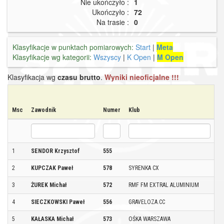
Nie ukończyło :
1
Ukończyło :
72
Na trasie :
0
Klasyfikacje w punktach pomiarowych:
Start
|
Meta
Klasyfikacje wg kategorii:
Wszyscy
|
K Open
|
M Open
Klasyfikacja wg
czasu brutto
.
Wyniki nieoficjalne !!!
Msc
Zawodnik
Numer
Klub
M
1
SENDOR Krzysztof
555
N
2
KUPCZAK Paweł
578
SYRENKA CX
W
3
ŻUREK Michał
572
RMF FM EXTRAL ALUMINIUM
C
4
SIECZKOWSKI Paweł
556
GRAVELOZA.CC
J
5
KAŁASKA Michał
573
OŚKA WARSZAWA
W