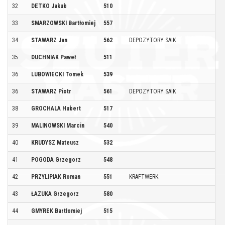
32
DETKO Jakub
510
W
33
SMARZOWSKI Bartłomiej
557
M
34
STAWARZ Jan
562
DEPOZYTORY SAIK
K
35
DUCHNIAK Paweł
511
S
36
LUBOWIECKI Tomek
539
W
36
STAWARZ Piotr
561
DEPOZYTORY SAIK
K
38
GROCHALA Hubert
517
R
39
MALINOWSKI Marcin
540
K
40
KRUDYSZ Mateusz
532
G
41
POGODA Grzegorz
548
K
42
PRZYLIPIAK Roman
551
KRAFTWERK
W
43
ŁAZUKA Grzegorz
580
T
44
GMYREK Bartłomiej
515
BI