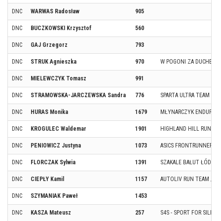
DNC
WARWAS Radosław
905
DNC
BUCZKOWSKI Krzysztof
560
DNC
GAJ Grzegorz
793
DNC
STRUK Agnieszka
970
W POGONI ZA DUCHEM
DNC
MIELEWCZYK Tomasz
991
DNC
STRAMOWSKA-JARCZEWSKA Sandra
776
SPARTA ULTRA TEAM
DNC
HURAS Monika
1679
MŁYNARCZYK ENDURAN
DNC
KROGULEC Waldemar
1901
HIGHLAND HILL RUNNER
DNC
PENIOWICZ Justyna
1073
ASICS FRONTRUNNER P
DNC
FLORCZAK Sylwia
1391
SZAKALE BAŁUT ŁÓDŹ
DNC
CIEPŁY Kamil
1157
AUTOLIV RUN TEAM / A
DNC
SZYMANIAK Paweł
1453
DNC
KASZA Mateusz
257
S4S - SPORT FOR SILESI