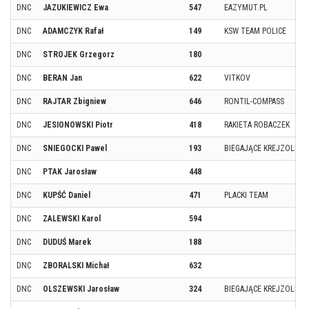
DNC
JAZUKIEWICZ Ewa
547
EAZYMUT.PL
DNC
ADAMCZYK Rafał
149
KSW TEAM POLICE
DNC
STROJEK Grzegorz
180
DNC
BERAN Jan
622
VITKOV
DNC
RAJTAR Zbigniew
646
RONTIL-COMPASS
DNC
JESIONOWSKI Piotr
418
RAKIETA ROBACZEK
DNC
SNIEGOCKI Pawel
193
BIEGAJĄCE KREJZOLE
DNC
PTAK Jarosław
448
DNC
KUPŚĆ Daniel
471
PLACKI TEAM
DNC
ZALEWSKI Karol
594
DNC
DUDUŚ Marek
188
DNC
ZBORALSKI Michał
632
DNC
OLSZEWSKI Jarosław
324
BIEGAJĄCE KREJZOLE