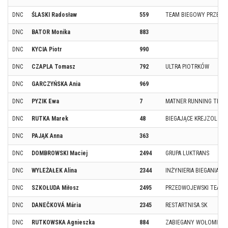
DNC
ŚLASKI Radosław
559
TEAM BIEGOWY PRZEBI
DNC
BATOR Monika
883
DNC
KYCIA Piotr
990
DNC
CZAPLA Tomasz
792
ULTRA PIOTRKÓW
DNC
GARCZYŃSKA Ania
969
DNC
PYZIK Ewa
7
MATNER RUNNING TEAM
DNC
RUTKA Marek
48
BIEGAJĄCE KREJZOL / L
DNC
PAJĄK Anna
363
DNC
DOMBROWSKI Maciej
2494
GRUPA LUKTRANS
DNC
WYLEŻAŁEK Alina
2344
INŻYNIERIA BIEGANIA
DNC
SZKOŁUDA Miłosz
2495
PRZEDWOJEWSKI TEAM
DNC
DANEČKOVÁ Mária
2345
RESTARTNISA.SK
DNC
RUTKOWSKA Agnieszka
884
ZABIEGANY WOŁOMIN