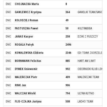
DNC
CHOJNACKA Marta
8
DNC
GAWLEWICZ Krystyna
364
GAWEŁKI TEAM/SANOK B
DNC
KOŁODZIEJ Roman
49
DNC
PASTUSZKA Paweł
50
#ULTRABIBA
DNC
JANAS Kacper
258
DZIKI Z PUSZCZY
DNC
ROGALA Patryk
2496
DNC
KOWALEWSKA Elżbieta
2346
EDI TEAM ZGORZELEC
DNC
BORNMANN Felicitas
885
HART AM LIMIT
DNC
DYMEK Gniewomir
992
OBORNICKI KLUB LEKK
DNC
MALEŃCZAK Piotr
409
MALEŃCZAK TEAM
DNC
RINK Jan
906
DNC
WALCZAK Witold
794
ULTRA KUTNO
DNC
FLIS-CZAJKA Justyna
508
LACHO TEAM