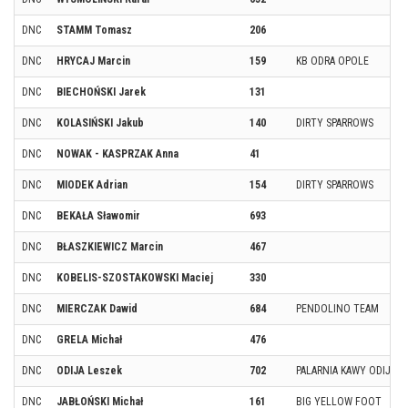
DNC
STAMM Tomasz
206
DNC
HRYCAJ Marcin
159
KB ODRA OPOLE
DNC
BIECHOŃSKI Jarek
131
DNC
KOLASIŃSKI Jakub
140
DIRTY SPARROWS
DNC
NOWAK - KASPRZAK Anna
41
DNC
MIODEK Adrian
154
DIRTY SPARROWS
DNC
BEKAŁA Sławomir
693
DNC
BŁASZKIEWICZ Marcin
467
DNC
KOBELIS-SZOSTAKOWSKI Maciej
330
DNC
MIERCZAK Dawid
684
PENDOLINO TEAM
DNC
GRELA Michał
476
DNC
ODIJA Leszek
702
PALARNIA KAWY ODIJA
DNC
JABŁOŃSKI Michał
161
BIG YELLOW FOOT