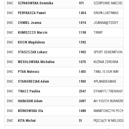
DNC
SZPAKOWSKA Dominika
971
SZERPOWIE NADZIEI
DNC
PERYKASZA Paweł
1454
GRUPA LUKTRANS
DNC
CHMIEL Joanna
1074
JOANNA@TEDDY
DNC
KUMISZCZO Marcin
1158
TRIMP
DNC
KOCIK Magdalena
1392
DNC
STASZCZAK Łukasz
1902
SPORT GENERATION
DNC
WESOŁOWSKA Michalina
1075
KUŹNIA ZDROWIA
DNC
PTAK Mateusz
1455
TRAIL IS OUR WAY
DNC
STANGRECIAK Adam
1903
#PLANBIEGANIE
DNC
TRACZ Paulina
2347
DYNAFIT/ TRENINGFIZJ
DNC
HARASIUK Adam
2497
AH YOUTH RUNNERS
DNC
BÓRKOWSKA Ola
1680
MARATOŃCZYK POZNAŃ
DNC
KITA Michał
51
PĘDZĄCY W MIEJSCU