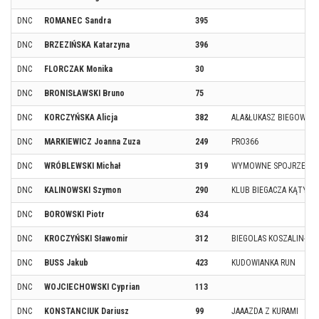
DNC
ROMANEC Sandra
395
DNC
BRZEZIŃSKA Katarzyna
396
DNC
FLORCZAK Monika
30
DNC
BRONISŁAWSKI Bruno
75
DNC
KORCZYŃSKA Alicja
382
ALA&ŁUKASZ BIEGOWA 
DNC
MARKIEWICZ Joanna Zuza
249
PRO366
DNC
WRÓBLEWSKI Michał
319
WYMOWNE SPOJRZENIE 
DNC
KALINOWSKI Szymon
290
KLUB BIEGACZA KĄTY W
DNC
BOROWSKI Piotr
634
DNC
KROCZYŃSKI Sławomir
312
BIEGOLAS KOSZALIN- K
DNC
BUSS Jakub
423
KUDOWIANKA RUN
DNC
WOJCIECHOWSKI Cyprian
113
DNC
KONSTANCIUK Dariusz
99
JAAAZDA Z KURAMI