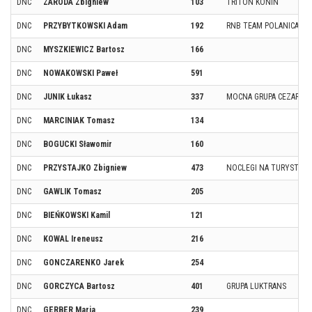
DNC
ZARODA Zbigniew
103
TRITON KONIN
DNC
PRZYBYTKOWSKI Adam
192
RNB TEAM POLANICA ZD
DNC
MYSZKIEWICZ Bartosz
166
DNC
NOWAKOWSKI Paweł
591
DNC
JUNIK Łukasz
337
MOCNA GRUPA CEZARA
DNC
MARCINIAK Tomasz
134
DNC
BOGUCKI Sławomir
160
DNC
PRZYSTAJKO Zbigniew
473
NOCLEGI NA TURYSTYC
DNC
GAWLIK Tomasz
205
DNC
BIEŃKOWSKI Kamil
121
DNC
KOWAL Ireneusz
216
DNC
GONCZARENKO Jarek
254
DNC
GORCZYCA Bartosz
401
GRUPA LUKTRANS
DNC
GERBER Maria
239