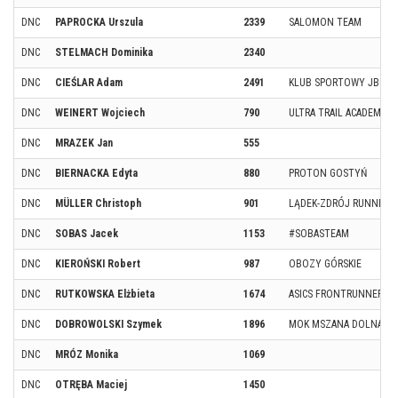
DNC
PAPROCKA Urszula
2339
SALOMON TEAM
DNC
STELMACH Dominika
2340
DNC
CIEŚLAR Adam
2491
KLUB SPORTOWY JBG2
DNC
WEINERT Wojciech
790
ULTRA TRAIL ACADEMY
DNC
MRAZEK Jan
555
DNC
BIERNACKA Edyta
880
PROTON GOSTYŃ
DNC
MÜLLER Christoph
901
LĄDEK-ZDRÓJ RUNNERS
DNC
SOBAS Jacek
1153
#SOBASTEAM
DNC
KIEROŃSKI Robert
987
OBOZY GÓRSKIE
DNC
RUTKOWSKA Elżbieta
1674
ASICS FRONTRUNNER || 
DNC
DOBROWOLSKI Szymek
1896
MOK MSZANA DOLNA
DNC
MRÓZ Monika
1069
DNC
OTRĘBA Maciej
1450