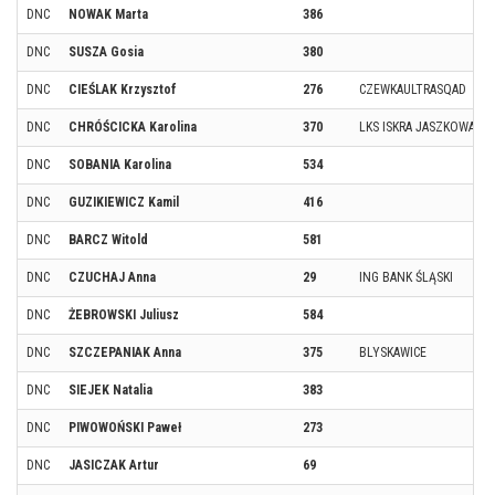
DNC
NOWAK Marta
386
DNC
SUSZA Gosia
380
DNC
CIEŚLAK Krzysztof
276
CZEWKAULTRASQAD
DNC
CHRÓŚCICKA Karolina
370
LKS ISKRA JASZKOWA
DNC
SOBANIA Karolina
534
DNC
GUZIKIEWICZ Kamil
416
DNC
BARCZ Witold
581
DNC
CZUCHAJ Anna
29
ING BANK ŚLĄSKI
DNC
ŻEBROWSKI Juliusz
584
DNC
SZCZEPANIAK Anna
375
BLYSKAWICE
DNC
SIEJEK Natalia
383
DNC
PIWOWOŃSKI Paweł
273
DNC
JASICZAK Artur
69