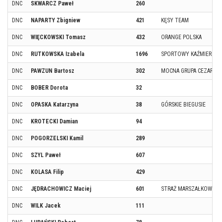
DNC
SKWARCZ Paweł
260
DNC
NAPARTY Zbigniew
421
KĘSY TEAM
DNC
WIĘCKOWSKI Tomasz
432
ORANGE POLSKA
DNC
RUTKOWSKA Izabela
1696
SPORTOWY KAŹMIERZ
DNC
PAWZUN Bartosz
302
MOCNA GRUPA CEZARA 
DNC
BOBER Dorota
32
DNC
OPASKA Katarzyna
38
GÓRSKIE BIEGUSIE
DNC
KROTECKI Damian
94
DNC
POGORZELSKI Kamil
289
DNC
SZYL Paweł
607
DNC
KOLASA Filip
429
DNC
JĘDRACHOWICZ Maciej
601
STRAŻ MARSZAŁKOWSKA
DNC
WILK Jacek
111