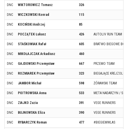
DNC
WIKTOROWICZ Tomasz
326
DNC
WICZKOWSKI Konrad
115
DNC
KOCIŃSKI Andrzej
85
DNC
POCZĄTEK Łukasz
426
AUTOLIV RUN TEAM
DNC
STAŚKOWIAK Rafał
605
BRATWO BIEGOWE BGK
DNC
MIKOŁAJCZAK Arkadiusz
460
DNC
GAJDOWSKI Przemysław
667
PRZEMO TEAM
DNC
ROZMIAREK Przemysław
323
BIEGAJĄCE KREJZOLE
DNC
JAMBOR Michał
598
ŻÓRAWSKI TEAM
DNC
PIOTROWSKA Anna
533
META NADARZYN / SPAR
DNC
ZIAJKO Zuzia
391
VEGE RUNNERS
DNC
BUJNOWSKA Eliza
390
VEGE RUNNERS
DNC
RYBARCZYK Roman
477
#BIEGIEMWLAS