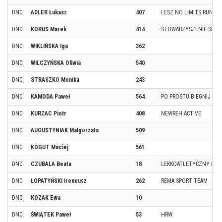
DNC
ADLER Łukasz
407
LESZ NO LIMITS RUNNE
DNC
KORUS Marek
414
STOWARZYSZENIE SPORT
DNC
WIKLIŃSKA Iga
362
DNC
WILCZYŃSKA Oliwia
540
DNC
STRASZKO Monika
243
DNC
KAMODA Paweł
564
PO PROSTU BIEGNIJ
DNC
KURZAC Piotr
408
NEWREH ACTIVE
DNC
AUGUSTYNIAK Małgorzata
509
DNC
KOGUT Maciej
561
DNC
CZUBALA Beata
18
LEKKOATLETYCZNY KLU
DNC
ŁOPATYŃSKI Ireneusz
262
REMA SPORT TEAM
DNC
KOZAK Ewa
10
DNC
ŚWIĄTEK Paweł
53
HRW