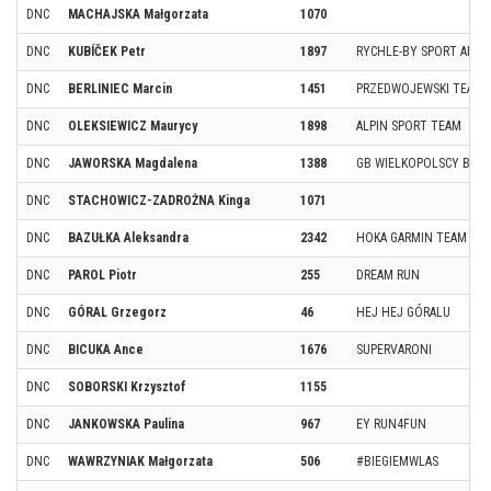
DNC
MACHAJSKA Małgorzata
1070
DNC
KUBÍČEK Petr
1897
RYCHLE-BY SPORT AND H
DNC
BERLINIEC Marcin
1451
PRZEDWOJEWSKI TEAM
DNC
OLEKSIEWICZ Maurycy
1898
ALPIN SPORT TEAM
DNC
JAWORSKA Magdalena
1388
GB WIELKOPOLSCY BIEG
DNC
STACHOWICZ-ZADROŻNA Kinga
1071
DNC
BAZUŁKA Aleksandra
2342
HOKA GARMIN TEAM
DNC
PAROL Piotr
255
DREAM RUN
DNC
GÓRAL Grzegorz
46
HEJ HEJ GÓRALU
DNC
BICUKA Ance
1676
SUPERVARONI
DNC
SOBORSKI Krzysztof
1155
DNC
JANKOWSKA Paulina
967
EY RUN4FUN
DNC
WAWRZYNIAK Małgorzata
506
#BIEGIEMWLAS