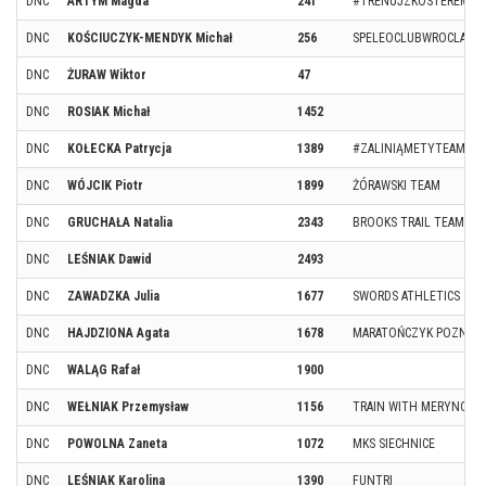
DNC
ARTYM Magda
241
#TRENUJZKOSTEREM
DNC
KOŚCIUCZYK-MENDYK Michał
256
SPELEOCLUBWROCLAW
DNC
ŻURAW Wiktor
47
DNC
ROSIAK Michał
1452
DNC
KOŁECKA Patrycja
1389
#ZALINIĄMETYTEAM, P
DNC
WÓJCIK Piotr
1899
ŻÓRAWSKI TEAM
DNC
GRUCHAŁA Natalia
2343
BROOKS TRAIL TEAM / 
DNC
LEŚNIAK Dawid
2493
DNC
ZAWADZKA Julia
1677
SWORDS ATHLETICS
DNC
HAJDZIONA Agata
1678
MARATOŃCZYK POZNAŃ
DNC
WALĄG Rafał
1900
DNC
WEŁNIAK Przemysław
1156
TRAIN WITH MERYNOS
DNC
POWOLNA Zaneta
1072
MKS SIECHNICE
DNC
LEŚNIAK Karolina
1390
FUNTRI