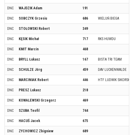
DNC
WAJDZIK Adam
191
DNC
SOBCZYK Grzesiu
686
WIELUŃ BIEGA
DNC
STOŁOWSKI Robert
349
DNC
KĘSIK Michał
717
RKS HUWDU
DNC
KMIT Marcin
468
DNC
BRYLL Łukasz
167
BISTA TRI TEAM
DNC
SCHULZE Jörg
459
DAV LUCKENWALDE
DNC
MARCINIAK Robert
446
HTF LUDWIK SIKORSKI
DNC
PRESZ Lukasz
218
DNC
KOWALEWSKI Grzegorz
469
DNC
SZUBA Teofil
744
DNC
HACUŚ Jacek
675
DNC
ZYCHOWICZ Zbigniew
689