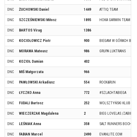
DNC
ŻUCHOWSKI Daniel
1449
ATTIQ TEAM
DNC
SZCZEŚNIEWSKI Miłosz
1895
HOKA GARMIN TEAM
DNC
BARTOS Virag
1386
DNC
KOCIOŁOWICZ Piotr
900
BIEGAM W GÓRACH BARD
DNC
MORAWA Mateusz
986
GRUPA LUKTRANS
DNC
KOZIOŁ Damian
402
DNC
MIŚ Małgorzata
966
DNC
PAWŁOWSKI Arkadiusz
554
ROCK&RUN
DNC
ŁYCZKO Anna
772
#SZLACHTABIEGA
DNC
FUDALI Bartosz
252
WOLSZTYŃSKI KLUB BI
DNC
WIECZERZAK Magdalena
2
BIEG LOVELAS /ZABIEGA
DNC
LEŚNIAK Anna
358
SALT RUNNERS BOCHNIA
DNC
FABIAN Marcel
2490
EVANLITE.COM