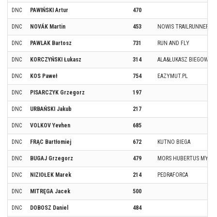
DNC
PAWIŃSKI Artur
470
DNC
NOVÁK Martin
453
NOWIS TRAILRUNNER
DNC
PAWLAK Bartosz
731
RUN AND FLY
DNC
KORCZYŃSKI Łukasz
314
ALA&ŁUKASZ BIEGOWA 
DNC
KOS Paweł
754
EAZYMUT.PL
DNC
PISARCZYK Grzegorz
197
DNC
URBAŃSKI Jakub
217
DNC
VOLKOV Yevhen
685
DNC
FRĄC Bartłomiej
672
KUTNO BIEGA
DNC
BUGAJ Grzegorz
479
MORS HUBERTUS MYSŁ
DNC
NIZIOŁEK Marek
214
PEDRAFORCA
DNC
MITRĘGA Jacek
500
DNC
DOBOSZ Daniel
484