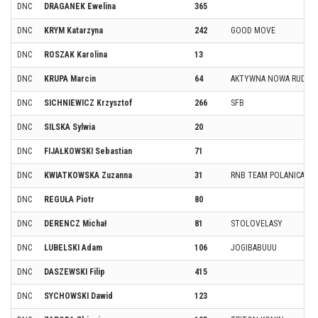
DNC
DRAGANEK Ewelina
365
DNC
KRYM Katarzyna
242
GOOD MOVE
DNC
ROSZAK Karolina
13
DNC
KRUPA Marcin
64
AKTYWNA NOWA RUDA
DNC
SICHNIEWICZ Krzysztof
266
SFB
DNC
SILSKA Sylwia
20
DNC
FIJAŁKOWSKI Sebastian
71
DNC
KWIATKOWSKA Zuzanna
31
RNB TEAM POLANICA ZD
DNC
REGUŁA Piotr
80
DNC
DERENCZ Michał
81
STOLOVELASY
DNC
LUBELSKI Adam
106
JOGIBABUUU
DNC
DASZEWSKI Filip
415
DNC
SYCHOWSKI Dawid
123