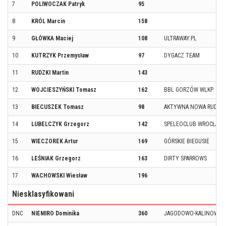
7
POLIWOCZAK Patryk
95
8
KRÓL Marcin
158
9
GŁÓWKA Maciej
108
ULTRAWAY.PL
10
KUTRZYK Przemysław
97
DYGACZ TEAM
11
RUDZKI Martin
143
12
WOJCIESZYŃSKI Tomasz
162
BBL GORZÓW WLKP.
13
BIECUSZEK Tomasz
98
AKTYWNA NOWA RUDA
14
LUBELCZYK Grzegorz
142
SPELEOCLUB WROCŁAW
15
WIECZOREK Artur
169
GÓRSKIE BIEGUSIE
16
LEŚNIAK Grzegorz
163
DIRTY SPARROWS
17
WACHOWSKI Wiesław
196
Niesklasyfikowani
DNC
NIEMIRO Dominika
360
JAGODOWO-KALINOWY 