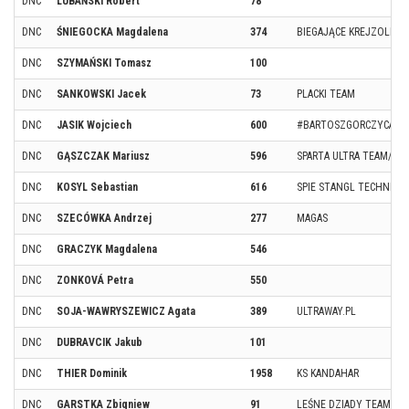
DNC
LUBAŃSKI Robert
78
DNC
ŚNIEGOCKA Magdalena
374
BIEGAJĄCE KREJZOLE
DNC
SZYMAŃSKI Tomasz
100
DNC
SANKOWSKI Jacek
73
PLACKI TEAM
DNC
JASIK Wojciech
600
#BARTOSZGORCZYCATE
DNC
GĄSZCZAK Mariusz
596
SPARTA ULTRA TEAM/ST
DNC
KOSYL Sebastian
616
SPIE STANGL TECHNIK/K
DNC
SZECÓWKA Andrzej
277
MAGAS
DNC
GRACZYK Magdalena
546
DNC
ZONKOVÁ Petra
550
DNC
SOJA-WAWRYSZEWICZ Agata
389
ULTRAWAY.PL
DNC
DUBRAVCIK Jakub
101
DNC
THIER Dominik
1958
KS KANDAHAR
DNC
GARSTKA Zbigniew
91
LEŚNE DZIADY TEAM