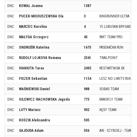
DNC
KOWAL Joanna
1387
DNC
PUCEK-MIODUSZEWSKA Ola
3
KINGRUNNER ULTRA
DNC
MARZEC Karolina
4
15 LUBUSKA BRYGADA W
DNC
MAŁYGA Grzegorz
45
RMT TEAM PRO
DNC
ONDRUŠÍK Kateřina
1675
PASEKAČKA.RUN
DNC
RUDOLF LOJKOVA Romana
2341
TRAILPOINT
DNC
IVANIUTA Taras
2492
RESTARTNISA.SK
DNC
FISZER Sebastian
1154
LESZ NO LIMITS RUNNE
DNC
WAŚNIEWSKI Daniel
988
SOBAS TEAM
DNC
GILEWICZ-RACHOWSKA Jagoda
773
MAKSFLY TEAM
DNC
LUTY Mariusz
902
KĘSY TEAM
DNC
KODZIK Aleksandra
505
DNC
SAJDUDA Adam
556
AW - SZYBCIEJ - TEAM