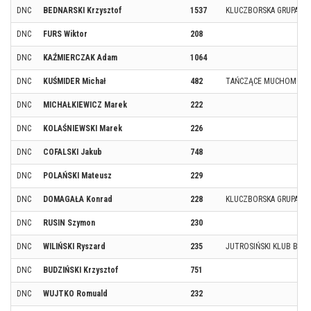
DNC
BEDNARSKI Krzysztof
1537
KLUCZBORSKA GRUPA B
DNC
FURS Wiktor
208
DNC
KAŹMIERCZAK Adam
1064
DNC
KUŚMIDER Michał
482
TAŃCZĄCE MUCHOMORK
DNC
MICHAŁKIEWICZ Marek
222
DNC
KOLAŚNIEWSKI Marek
226
DNC
COFALSKI Jakub
748
DNC
POLAŃSKI Mateusz
229
DNC
DOMAGAŁA Konrad
228
KLUCZBORSKA GRUPA B
DNC
RUSIN Szymon
230
DNC
WILIŃSKI Ryszard
235
JUTROSIŃSKI KLUB BIEG
DNC
BUDZIŃSKI Krzysztof
751
DNC
WUJTKO Romuald
232