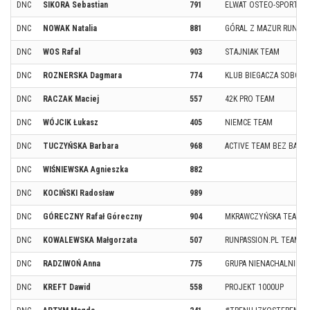
DNC
SIKORA Sebastian
791
ELWAT OSTEO-SPORT GD
DNC
NOWAK Natalia
881
GÓRAL Z MAZUR RUNNI
DNC
WOS Rafal
903
STAJNIAK TEAM
DNC
ROZNERSKA Dagmara
774
KLUB BIEGACZA SOBÓTK
DNC
RACZAK Maciej
557
42K PRO TEAM
DNC
WÓJCIK Łukasz
405
NIEMCE TEAM
DNC
TUCZYŃSKA Barbara
968
ACTIVE TEAM BEZ BALA
DNC
WIŚNIEWSKA Agnieszka
882
DNC
KOCIŃSKI Radosław
989
DNC
GÓRECZNY Rafał Góreczny
904
MKRAWCZYŃSKA TEAM
DNC
KOWALEWSKA Małgorzata
507
RUNPASSION.PL TEAM
DNC
RADZIWOŃ Anna
775
GRUPA NIENACHALNIE H
DNC
KREFT Dawid
558
PROJEKT 1000UP