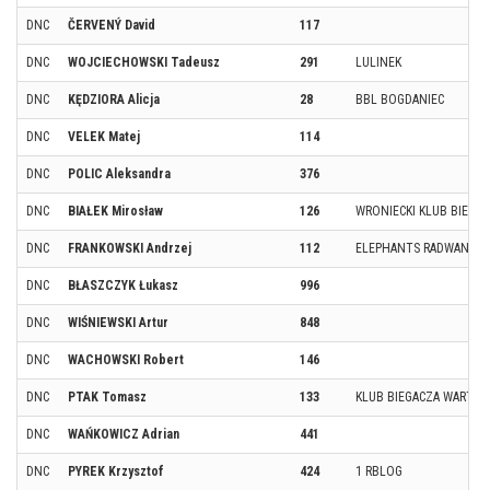
DNC
ČERVENÝ David
117
DNC
WOJCIECHOWSKI Tadeusz
291
LULINEK
DNC
KĘDZIORA Alicja
28
BBL BOGDANIEC
DNC
VELEK Matej
114
DNC
POLIC Aleksandra
376
DNC
BIAŁEK Mirosław
126
WRONIECKI KLUB BIEGA
DNC
FRANKOWSKI Andrzej
112
ELEPHANTS RADWANICE
DNC
BŁASZCZYK Łukasz
996
DNC
WIŚNIEWSKI Artur
848
DNC
WACHOWSKI Robert
146
DNC
PTAK Tomasz
133
KLUB BIEGACZA WARTA
DNC
WAŃKOWICZ Adrian
441
DNC
PYREK Krzysztof
424
1 RBLOG