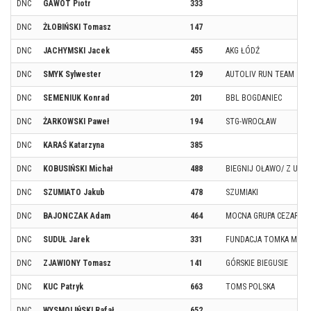
DNC
GAWOT Piotr
333
DNC
ŻŁOBIŃSKI Tomasz
147
DNC
JACHYMSKI Jacek
455
AKG ŁÓDŹ
DNC
SMYK Sylwester
129
AUTOLIV RUN TEAM
DNC
SEMENIUK Konrad
201
BBL BOGDANIEC
DNC
ŻARKOWSKI Paweł
194
STG-WROCŁAW
DNC
KARAŚ Katarzyna
385
DNC
KOBUSIŃSKI Michał
488
BIEGNIJ OŁAWO/ Z ULT
DNC
SZUMIATO Jakub
478
SZUMIAKI
DNC
BAJONCZAK Adam
464
MOCNA GRUPA CEZARA
DNC
SUDUŁ Jarek
331
FUNDACJA TOMKA MANI
DNC
ZJAWIONY Tomasz
141
GÓRSKIE BIEGUSIE
DNC
KUC Patryk
663
TOMS POLSKA
DNC
WYSMOLIŃSKI Rafał
652