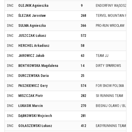
DNC
OLEJNIK Agnieszka
9
ENDORFINY WĄSOSZ
DNC
ŚLEZIAK Jarosław
268
TERVEL MOUNTAIN RUNN
DNC
SULMA Agnieszka
366
PRO-RUN WROCŁAW
DNC
JUSZCZAK Łukasz
572
DNC
HERCHEL Arkadiusz
58
DNC
JAROWICZ Jakub
63
TEAM JJ
DNC
BENTKOWSKA Magdalena
14
DIRTY SPARROWS
DNC
DURCZEWSKA Daria
25
DNC
PASZKIEWICZ Gery
574
FOR SNOW POLSKA
DNC
MISZCZAK Piotr
282
SII RUNNING TEAM
DNC
ŁUKASIK Marcin
270
BIEGNIJ OLAWO / BLUEB
DNC
DĄBKOWSKI Wojciech
281
DNC
GOŁASZEWSKI Łukasz
412
EASYRUNNING TEAM