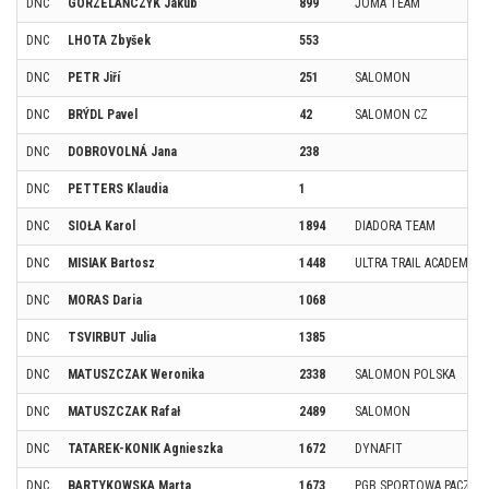
DNC
GORZELAŃCZYK Jakub
899
JOMA TEAM
DNC
LHOTA Zbyšek
553
DNC
PETR Jiří
251
SALOMON
DNC
BRÝDL Pavel
42
SALOMON CZ
DNC
DOBROVOLNÁ Jana
238
DNC
PETTERS Klaudia
1
DNC
SIOŁA Karol
1894
DIADORA TEAM
DNC
MISIAK Bartosz
1448
ULTRA TRAIL ACADEMY /
DNC
MORAS Daria
1068
DNC
TSVIRBUT Julia
1385
DNC
MATUSZCZAK Weronika
2338
SALOMON POLSKA
DNC
MATUSZCZAK Rafał
2489
SALOMON
DNC
TATAREK-KONIK Agnieszka
1672
DYNAFIT
DNC
BARTYKOWSKA Marta
1673
PGB SPORTOWA PACZKA