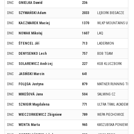
DNC
GNIELKA Dawid
236
DNC
SZYMAŃSKI Adam
2033
LĘBORK BIEGACZE
DNC
KACZMAREK Maciej
1370
WLKP MOUNTAINS ULTR
DNC
NOWAK Mikołaj
1607
LAQ
DNC
ŠTENCEL Jiří
713
LADERMON
DNC
DENYSENKO Lech
757
BDB TEAM
DNC
SOLAREWICZ Andrzej
227
KGB KLUCZBORK
DNC
JASIŃSKI Marcin
641
DNC
FOLĘGA Justyna
879
MATNER RUNNING TEAM
DNC
MIKEŠOVÁ Jana
504
SALMING CZ
DNC
SZNIGIR Magdalena
771
ULTRA TRAIL ACADEMY
DNC
WIECZORKIEWICZ Zbigniew
789
WEPA PIECHOWICE
DNC
WENTA Marta
965
KASZUBSKA PONIEWIERK