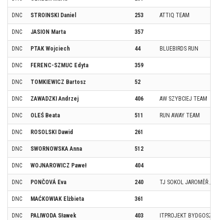
DNC
STROINSKI Daniel
253
ATTIQ TEAM
DNC
JASION Marta
357
DNC
PTAK Wojciech
44
BLUEBIRDS RUN
DNC
FERENC-SZMUC Edyta
359
DNC
TOMKIEWICZ Bartosz
52
DNC
ZAWADZKI Andrzej
406
AW SZYBCIEJ TEAM
DNC
OLEŚ Beata
511
RUN AWAY TEAM
DNC
ROSOLSKI Dawid
261
DNC
SWORNOWSKA Anna
512
DNC
WOJNAROWICZ Paweł
404
DNC
PONČOVÁ Eva
240
TJ SOKOL JAROMĚŘ / R
DNC
MAĆKOWIAK Elżbieta
361
DNC
PALIWODA Sławek
403
ITPROJEKT BYDGOSZCZ