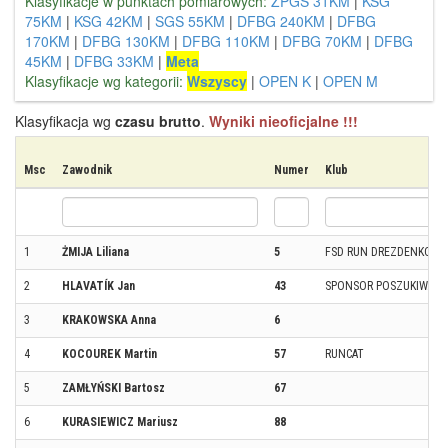
Klasyfikacje w punktach pomiarowych:
ZPGS 31KM
|
KSG
75KM
|
KSG 42KM
|
SGS 55KM
|
DFBG 240KM
|
DFBG
170KM
|
DFBG 130KM
|
DFBG 110KM
|
DFBG 70KM
|
DFBG
45KM
|
DFBG 33KM
|
Meta
Klasyfikacje wg kategorii:
Wszyscy
|
OPEN K
|
OPEN M
Klasyfikacja wg
czasu brutto
.
Wyniki nieoficjalne !!!
Msc
Zawodnik
Numer
Klub
1
ŻMIJA Liliana
5
FSD RUN DREZDENKO
2
HLAVATÍK Jan
43
SPONSOR POSZUKIWANY 
3
KRAKOWSKA Anna
6
4
KOCOUREK Martin
57
RUNCAT
5
ZAMŁYŃSKI Bartosz
67
6
KURASIEWICZ Mariusz
88