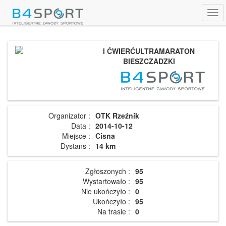
Tog
navi
I ĆWIERĆULTRAMARATON
BIESZCZADZKI
Organizator :
OTK Rzeźnik
Data :
2014-10-12
Miejsce :
Cisna
Dystans :
14 km
Zgłoszonych :
95
Wystartowało :
95
Nie ukończyło :
0
Ukończyło :
95
Na trasie :
0