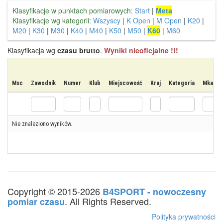
Klasyfikacje w punktach pomiarowych:
Start
|
Meta
Klasyfikacje wg kategorii:
Wszyscy
|
K Open
|
M Open
|
K20
|
M20
|
K30
|
M30
|
K40
|
M40
|
K50
|
M50
|
K60
|
M60
Klasyfikacja wg
czasu brutto
.
Wyniki nieoficjalne !!!
Msc
Zawodnik
Numer
Klub
Miejscowość
Kraj
Kategoria
Mkat
Nie znaleziono wyników.
Copyright © 2015-2026
B4SPORT - nowoczesny
. All Rights Reserved.
pomiar czasu
Polityka prywatności