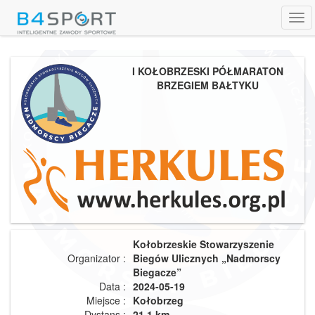
Tog
navi
I KOŁOBRZESKI PÓŁMARATON
BRZEGIEM BAŁTYKU
Kołobrzeskie Stowarzyszenie
Organizator :
Biegów Ulicznych „Nadmorscy
Biegacze”
Data :
2024-05-19
Miejsce :
Kołobrzeg
Dystans :
21.1 km