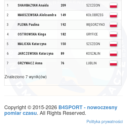
1
SHAHBAZYAN Anaida
209
SZCZECIN
K-1
2
MAKSZEWSKA Aleksandra
149
KOŁOBRZEG
K-1
3
PLEWA Paulina
192
WĘGORZYNO
K-1
4
OSTROWSKA Kinga
182
GRYFICE
K-1
5
MALICKA Katarzyna
150
SZCZECIN
K-1
6
JARCZEWSKA Katarzyna
89
KOSZALIN
K-1
7
GRZYWACZ Anna
76
LUBLIN
K-1
Znaleziono 7 wynik(ów)
Copyright © 2015-2026
B4SPORT - nowoczesny
. All Rights Reserved.
pomiar czasu
Polityka prywatności