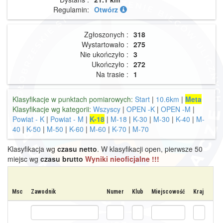
Regulamin:
Otwórz
Zgłoszonych :
318
Wystartowało :
275
Nie ukończyło :
3
Ukończyło :
272
Na trasie :
1
Klasyfikacje w punktach pomiarowych:
Start
|
10.6km
|
Meta
Klasyfikacje wg kategorii:
Wszyscy
|
OPEN -K
|
OPEN -M
|
Powiat - K
|
Powiat - M
|
K-18
|
M-18
|
K-30
|
M-30
|
K-40
|
M-
40
|
K-50
|
M-50
|
K-60
|
M-60
|
K-70
|
M-70
Klasyfikacja wg
czasu netto
. W klasyfikacji open, pierwsze 50
miejsc wg
czasu brutto
Wyniki nieoficjalne !!!
Msc
Zawodnik
Numer
Klub
Miejscowość
Kraj
Kat