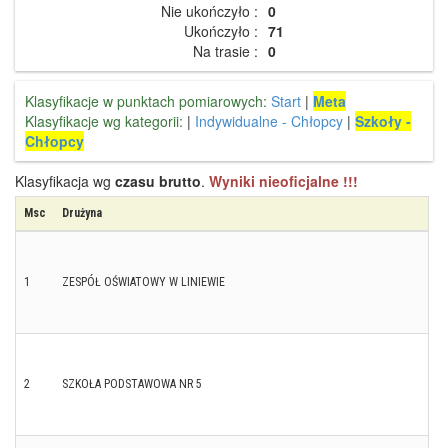
Nie ukończyło :
0
Ukończyło :
71
Na trasie :
0
Klasyfikacje w punktach pomiarowych:
Start
|
Meta
Klasyfikacje wg kategorii:
|
Indywidualne - Chłopcy
|
Szkoły -
Chłopcy
Klasyfikacja wg
czasu brutto
.
Wyniki nieoficjalne !!!
Msc
Drużyna
1
ZESPÓŁ OŚWIATOWY W LINIEWIE
2
SZKOŁA PODSTAWOWA NR 5