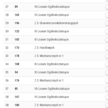
27
89
VII Liceum Ogólnokształcące
28
165
VI Liceum Ogólnokształcące
29
196
Z.S. Ekonomiczno-Administracyjnych
30
122
IX Liceum Ogólnokształcące
31
103
III Liceum Ogólnokształcące
32
173
Z.S. Handlowych
33
178
Z.S. Mechanicznych nr 1
34
108
III Liceum Ogólnokształcące
35
94
XI Liceum Ogólnokształcące
36
176
Z.S. Mechanicznych nr 1
37
85
VII Liceum Ogólnokształcące
38
167
VI Liceum Ogólnokształcące
38
180
Z.S. Mechanicznych nr 1