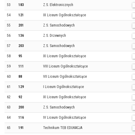
53
183
Z.S. Elektronicznych
54
121
IX Liceum Ogólnokształcące
55
201
Z.S. Samochodowych
56
136
Z.S. Drzewnych
57
203
Z.S. Samochodowych
58
95
XI Liceum Ogólnokształcące
59
111
VIII Liceum Ogólnokształcące
60
88
VII Liceum Ogólnokształcące
61
129
I Liceum Ogólnokształcące
62
92
XI Liceum Ogólnokształcące
63
200
Z.S. Samochodowych
64
116
IV Liceum Ogólnokształcące
65
191
Technikum TEB EDUKACJA