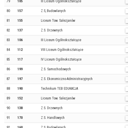
79
105
III Liceum Ogólnokształcące
80
157
Z.S, Budowlanych
81
155
Liceum Tow. Salezjanów
82
137
Z.S. Drzewnych
83
106
III Liceum Ogólnokształcące
84
112
VIII Liceum Ogólnokształcące
85
117
IV Liceum Ogólnokształcące
86
199
Z.S. Samochodowych
87
197
Z.S. Ekonomiczno-Administracyjnych
88
190
Technikum TEB EDUKACJA
89
152
Liceum Tow. Salezjanów
90
138
Z.S. Drzewnych
91
170
Z.S. Handlowych
92
160
Z.S, Budowlanych