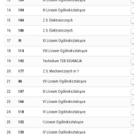
13
126
IX Liceum Ogólnokształcące
14
104
III Liceum Ogólnokształcące
15
184
Z.S. Elektronicznych
16
186
Z.S. Elektronicznych
17
91
XI Liceum Ogólnokształcące
18
114
VIII Liceum Ogólnokształcące
19
192
Technikum TEB EDUKACJA
20
177
Z.S. Mechanicznych nr 1
21
86
VII Liceum Ogólnokształcące
22
107
III Liceum Ogólnokształcące
23
166
VI Liceum Ogólnokształcące
24
118
IV Liceum Ogólnokształcące
25
132
I Liceum Ogólnokształcące
26
120
IV Liceum Ogólnokształcące