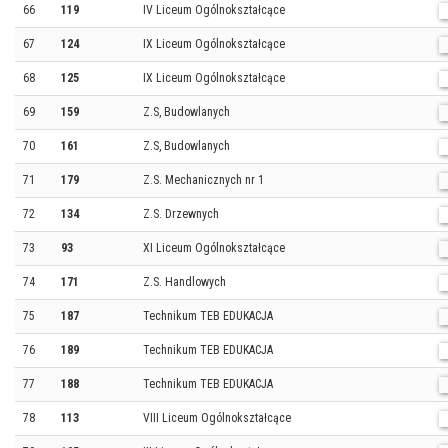
66
119
IV Liceum Ogólnokształcące
67
124
IX Liceum Ogólnokształcące
68
125
IX Liceum Ogólnokształcące
69
159
Z.S, Budowlanych
70
161
Z.S, Budowlanych
71
179
Z.S. Mechanicznych nr 1
72
134
Z.S. Drzewnych
73
93
XI Liceum Ogólnokształcące
74
171
Z.S. Handlowych
75
187
Technikum TEB EDUKACJA
76
189
Technikum TEB EDUKACJA
77
188
Technikum TEB EDUKACJA
78
113
VIII Liceum Ogólnokształcące