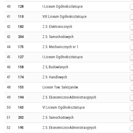
40
128
I Liceum Ogólnokształcące
41
110
VIII Liceum Ogólnokształcące
42
182
Z.S. Elektronicznych
42
204
Z.S. Samochodowych
44
175
Z.S. Mechanicznych nr 1
45
127
I Liceum Ogólnokształcące
46
158
Z.S, Budowlanych
47
174
Z.S. Handlowych
48
153
Liceum Tow. Salezjanów
49
194
Z.S. Ekonomiczno-Administracyjnych
50
163
VI Liceum Ogólnokształcące
51
202
Z.S. Samochodowych
52
195
Z.S. Ekonomiczno-Administracyjnych