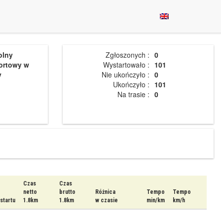
olny
Zgłoszonych :
0
ortowy w
Wystartowało :
101
y
Nie ukończyło :
0
Ukończyło :
101
Na trasie :
0
Czas
Czas
netto
brutto
Różnica
Tempo
Tempo
startu
1.8km
1.8km
w czasie
min/km
km/h