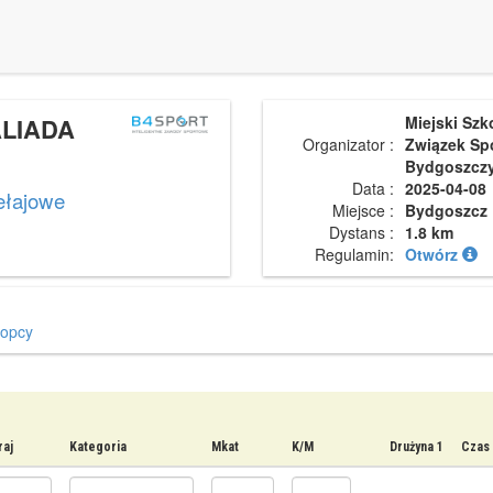
ALIADA
Miejski Szk
Organizator :
Związek Sp
Bydgoszcz
Data :
2025-04-08
ełajowe
Miejsce :
Bydgoszcz
Dystans :
1.8 km
Regulamin:
Otwórz
łopcy
raj
Kategoria
Mkat
K/M
Drużyna 1
Czas 