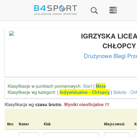
IGRZYSKA LICE
CHŁOPCY
Drużynowe Biegi Prz
Klasyfikacje w punktach pomiarowych:
Start
|
Meta
Klasyfikacje wg kategorii:
|
Indywidualne - Chłopcy
|
Szkoły - Ch
Klasyfikacja wg
czasu brutto
.
Wyniki nieoficjalne !!!
Msc
Numer
Klub
Miejscowość
K