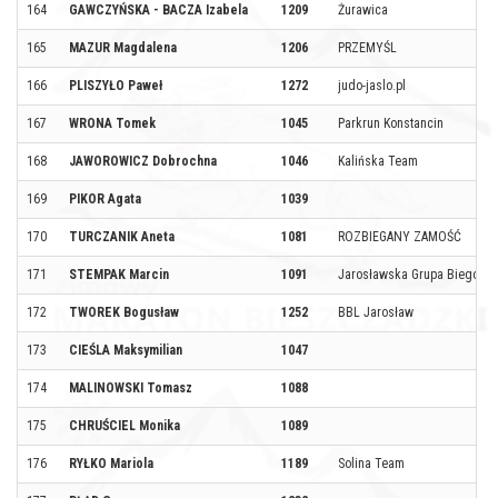
164
GAWCZYŃSKA - BACZA Izabela
1209
Żurawica
165
MAZUR Magdalena
1206
PRZEMYŚL
166
PLISZYŁO Paweł
1272
judo-jaslo.pl
167
WRONA Tomek
1045
Parkrun Konstancin
168
JAWOROWICZ Dobrochna
1046
Kalińska Team
169
PIKOR Agata
1039
170
TURCZANIK Aneta
1081
ROZBIEGANY ZAMOŚĆ
171
STEMPAK Marcin
1091
Jarosławska Grupa Biegowa 
172
TWOREK Bogusław
1252
BBL Jarosław
173
CIEŚLA Maksymilian
1047
174
MALINOWSKI Tomasz
1088
175
CHRUŚCIEL Monika
1089
176
RYŁKO Mariola
1189
Solina Team