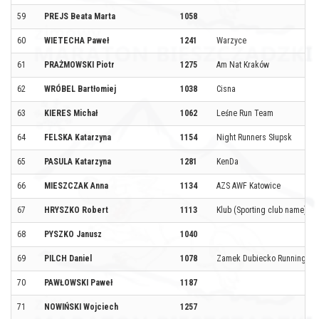
59
PREJS Beata Marta
1058
60
WIETECHA Paweł
1241
Warzyce
61
PRAŻMOWSKI Piotr
1275
Am Nat Kraków
62
WRÓBEL Bartłomiej
1038
Cisna
63
KIERES Michał
1062
Leśne Run Team
64
FELSKA Katarzyna
1154
Night Runners Słupsk
65
PASULA Katarzyna
1281
KenDa
66
MIESZCZAK Anna
1134
AZS AWF Katowice
67
HRYSZKO Robert
1113
Klub (Sporting club name)
68
PYSZKO Janusz
1040
69
PILCH Daniel
1078
Zamek Dubiecko Running T
70
PAWŁOWSKI Paweł
1187
71
NOWIŃSKI Wojciech
1257