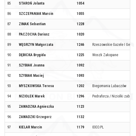
85
STAROŃ Jolanta
1054
86
SZCZEPANIAK Marcin
1055
87
ZIMAK Sebastian
1228
88
PACZOCHA Dariusz
1020
89
WĘGRZYN Małgorzata
1246
Rzeszowskie Gazele I Gepar
90
DĘBICKA Brygida
1225
Woszk Zakopane
91
SZYBIAK Joanna
1092
92
SZYBIAK Maciej
1093
93
MYSZKOWSKA Teresa
1202
Biegomania Lubaczów
94
NIZIOŁEK Marek
1296
Pedraforza / Niziolki zaborz
95
ZAWADZKA Agnieszka
1123
96
ZAWADZKI Grzegorz
1132
97
KIELAR Marcin
1179
IDEO.PL