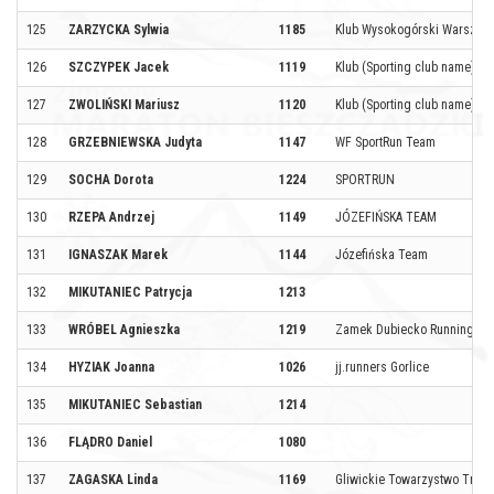
125
ZARZYCKA Sylwia
1185
Klub Wysokogórski Warszaw
126
SZCZYPEK Jacek
1119
Klub (Sporting club name)
127
ZWOLIŃSKI Mariusz
1120
Klub (Sporting club name)
128
GRZEBNIEWSKA Judyta
1147
WF SportRun Team
129
SOCHA Dorota
1224
SPORTRUN
130
RZEPA Andrzej
1149
JÓZEFIŃSKA TEAM
131
IGNASZAK Marek
1144
Józefińska Team
132
MIKUTANIEC Patrycja
1213
133
WRÓBEL Agnieszka
1219
Zamek Dubiecko Running T
134
HYZIAK Joanna
1026
jj.runners Gorlice
135
MIKUTANIEC Sebastian
1214
136
FLĄDRO Daniel
1080
137
ZAGASKA Linda
1169
Gliwickie Towarzystwo Triat