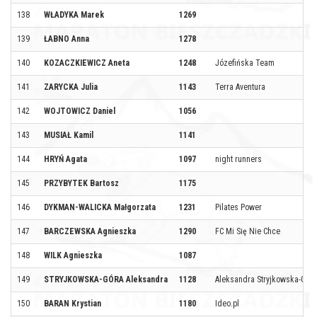
138
WŁADYKA Marek
1269
139
ŁABNO Anna
1278
140
KOZACZKIEWICZ Aneta
1248
Józefińska Team
141
ZARYCKA Julia
1143
Terra Aventura
142
WOJTOWICZ Daniel
1056
143
MUSIAŁ Kamil
1141
144
HRYŃ Agata
1097
night runners
145
PRZYBYTEK Bartosz
1175
146
DYKMAN-WALICKA Małgorzata
1231
Pilates Power
147
BARCZEWSKA Agnieszka
1290
FC Mi Się Nie Chce
148
WILK Agnieszka
1087
149
STRYJKOWSKA-GÓRA Aleksandra
1128
Aleksandra Stryjkowska-Góra
150
BARAN Krystian
1180
Ideo.pl