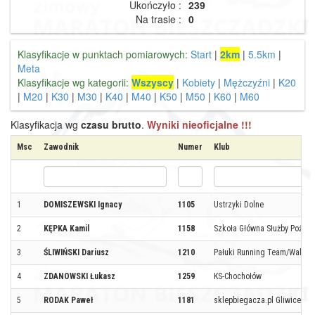
Ukończyło :
239
Na trasie :
0
Klasyfikacje w punktach pomiarowych:
Start
|
2km
|
5.5km
|
Meta
Klasyfikacje wg kategorii:
Wszyscy
|
Kobiety
|
Mężczyźni
|
K20
|
M20
|
K30
|
M30
|
K40
|
M40
|
K50
|
M50
|
K60
|
M60
Klasyfikacja wg
czasu brutto
.
Wyniki nieoficjalne !!!
Msc
Zawodnik
Numer
Klub
1
DOMISZEWSKI Ignacy
1105
Ustrzyki Dolne
2
KĘPKA Kamil
1158
Szkoła Główna Służby Pożarn
3
ŚLIWIŃSKI Dariusz
1210
Pałuki Running Team/Walecz
4
ZDANOWSKI Łukasz
1259
KS-Chochołów
5
RODAK Paweł
1181
sklepbiegacza.pl Gliwice