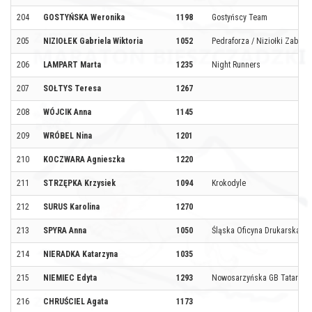
204
GOSTYŃSKA Weronika
1198
Gostyńscy Team
205
NIZIOŁEK Gabriela Wiktoria
1052
Pedraforza / Niziołki Zaborz
206
LAMPART Marta
1235
Night Runners
207
SOŁTYS Teresa
1267
208
WÓJCIK Anna
1145
209
WRÓBEL Nina
1201
210
KOCZWARA Agnieszka
1220
211
STRZĘPKA Krzysiek
1094
Krokodyle
212
SURUS Karolina
1270
213
SPYRA Anna
1050
Śląska Oficyna Drukarska
214
NIERADKA Katarzyna
1035
215
NIEMIEC Edyta
1293
Nowosarzyńska GB Tatary
216
CHRUŚCIEL Agata
1173