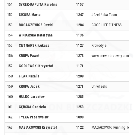
151
SYREK-KAPLITA Karolina
1157
152
SIKORA Marta
1247
Józefińska Team
153
BOGACZEWICZ Dawid
1284
GOOD LIFE FITNESS
154
WINIARSKA Katarzyna
1136
155
CETNARSKI Łukasz
1127
Krokodyle
156
KRUPA Paweł
1273
www.serwisdrzewny.com
157
GODLEWSKI Krzysztof
1171
158
FILAK Natalia
1208
159
KRUPA Jacek
1271
Uniwheels
160
HULKO Jarosław
1285
161
GĘBSKA Gabriela
1253
162
TYLKA Przemysław
1090
163
MAZIAKOWSKI Krzysztof
1122
MAZIAKOWSKI Running Team