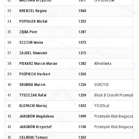
32
BAŁCHAN Krzysztof
1011
CPR Rzeszów
33
KRENZEL Regina
1060
34
POPIOŁEK Michał
1233
35
ZIĘBA Piotr
1287
36
SZCZUR Iwona
1073
37
ZAJDEL Sławomir
1215
38
PIEKARZ Marcin Marian
1282
Alfredówka
39
POŚPIECH Herbert
1350
40
SKUBIDA Marcin
1226
GORZYCE
41
TYSZCZAK Rafał
1239
Block B Crossfit Przemyśl
42
KLEPACKI Maciej
1032
YOZEN.pl
43
JAKUBÓW Magdalena
1099
Przemyski Klub Biegacza
43
JAKUBÓW Krzysztof
1100
Przemyski Klub Biegacza
45
CELIŃSKI Tomasz
1263