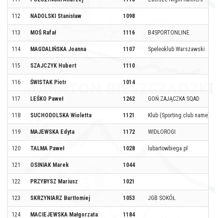
112
NADOLSKI Stanisław
1098
113
MOŚ Rafał
1116
B4SPORTONLINE
114
MAGDALIŃSKA Joanna
1107
Speleoklub Warszawski
115
SZAJCZYK Hubert
1110
116
ŚWISTAK Piotr
1014
117
LEŚKO Paweł
1262
GOŃ ZAJĄCZKA SQAD
118
SUCHODOLSKA Wioletta
1121
Klub (Sporting club name)
119
MAJEWSKA Edyta
1172
WIDŁOROGI
120
TALMA Paweł
1028
lubartowbiega.pl
121
OSINIAK Marek
1044
122
PRZYBYSZ Mariusz
1021
123
SKRZYNIARZ Bartłomiej
1053
JGB SOKÓŁ
124
MACIEJEWSKA Małgorzata
1184