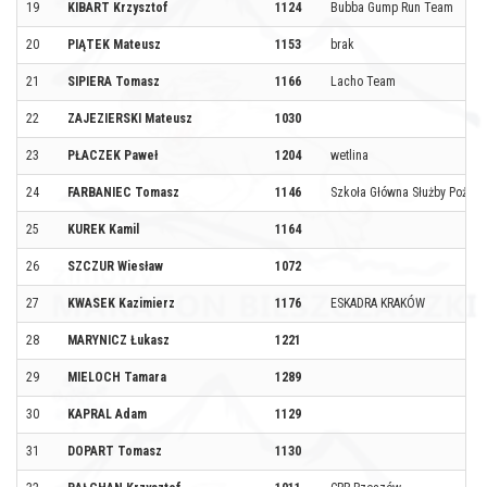
19
KIBART Krzysztof
1124
Bubba Gump Run Team
20
PIĄTEK Mateusz
1153
brak
21
SIPIERA Tomasz
1166
Lacho Team
22
ZAJEZIERSKI Mateusz
1030
23
PŁACZEK Paweł
1204
wetlina
24
FARBANIEC Tomasz
1146
Szkoła Główna Służby Pożarn
25
KUREK Kamil
1164
26
SZCZUR Wiesław
1072
27
KWASEK Kazimierz
1176
ESKADRA KRAKÓW
28
MARYNICZ Łukasz
1221
29
MIELOCH Tamara
1289
30
KAPRAL Adam
1129
31
DOPART Tomasz
1130