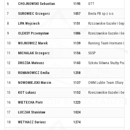
6
CHOJNOWSKI Sebastian
1195
GTT
7
SUROWIEC Grzegorz
1057
Besta PB sp z o.o.
8
LIPA Wojciech
1151
Rzszowskie Gazele I Gepard
9
OLEKSY Przemysław
1086
Rzeszowskie Gazele i Gepar
10
WOJNOWICZ Marek
1139
Running Team Hormann Legn
11
MICHALAK Grzegorz
1156
SGSP
12
DROZDA Mateusz
1163
Szkoła Główna Służby Pożarn
13
ROMANOWICZ Emilia
1258
14
NOWOMIEJSKI Marcin
1137
OWM Lublin Team Ofiary Wuj
15
KOT Łukasz
1152
Rzeszowskie Gazele i Gepar
16
WIETECHA Piotr
1223
17
ŁUCZAK Stanisław
1024
18
WETHACZ Dariusz
1274