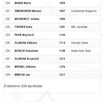
230
BARAN Marta
1059
231
SMERKOWSKI Mariusz
1067
Uzależnieni Biegacze
232
MICKIEWICZ Jolanta
1084
233
TWOREK Anita
1251
BBL Jarosław
234
PASIK Wojciech
1194
235
SŁOBODA Elżbieta
1114
Ustrzyki Dolne
236
BOŻĘCKI Sebastian
1108
Nowa Huta Team
237
SŁOBODA Krzysztof
1212
238
WRÓBEL Elżbieta
1276
239
MIRECKI Jan
1217
Znaleziono 239 wynik(ów)