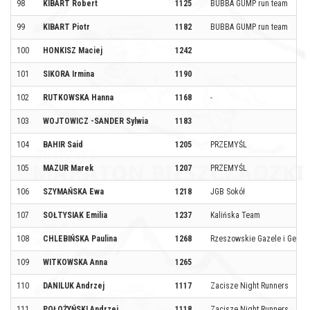
98
KIBART Robert
1125
BUBBA GUMP run team
99
KIBART Piotr
1182
BUBBA GUMP run team
100
HONKISZ Maciej
1242
101
SIKORA Irmina
1190
102
RUTKOWSKA Hanna
1168
-
103
WOJTOWICZ -SANDER Sylwia
1183
104
BAHIR Said
1205
PRZEMYŚL
105
MAZUR Marek
1207
PRZEMYŚL
106
SZYMAŃSKA Ewa
1218
JGB Sokół
107
SOŁTYSIAK Emilia
1237
Kalińska Team
108
CHLEBIŃSKA Paulina
1268
Rzeszowskie Gazele i Gepar
109
WITKOWSKA Anna
1265
110
DANILUK Andrzej
1117
Zacisze Night Runners
111
POŁOŻYŃSKI Andrzej
1118
Zacisze Night Runners