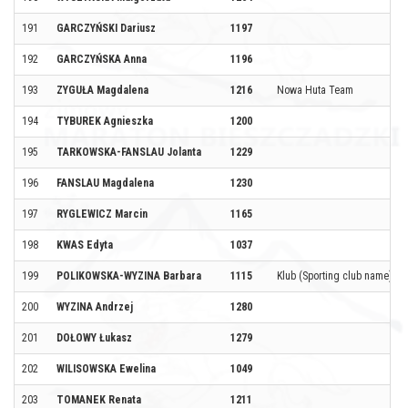
191
GARCZYŃSKI Dariusz
1197
192
GARCZYŃSKA Anna
1196
193
ZYGUŁA Magdalena
1216
Nowa Huta Team
194
TYBUREK Agnieszka
1200
195
TARKOWSKA-FANSLAU Jolanta
1229
196
FANSLAU Magdalena
1230
197
RYGLEWICZ Marcin
1165
198
KWAS Edyta
1037
199
POLIKOWSKA-WYZINA Barbara
1115
Klub (Sporting club name)
200
WYZINA Andrzej
1280
201
DOŁOWY Łukasz
1279
202
WILISOWSKA Ewelina
1049
203
TOMANEK Renata
1211