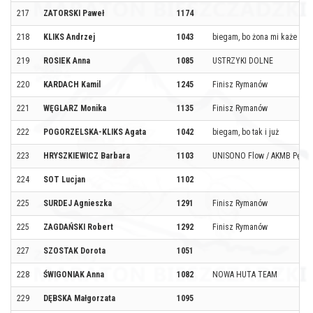
217
ZATORSKI Paweł
1174
218
KLIKS Andrzej
1043
biegam, bo żona mi każe
219
ROSIEK Anna
1085
USTRZYKI DOLNE
220
KARDACH Kamil
1245
Finisz Rymanów
221
WĘGLARZ Monika
1135
Finisz Rymanów
222
POGORZELSKA-KLIKS Agata
1042
biegam, bo tak i już
223
HRYSZKIEWICZ Barbara
1103
UNISONO Flow / AKMB Pędziw
224
SOT Lucjan
1102
225
SURDEJ Agnieszka
1291
Finisz Rymanów
225
ZAGDAŃSKI Robert
1292
Finisz Rymanów
227
SZOSTAK Dorota
1051
228
ŚWIGONIAK Anna
1082
NOWA HUTA TEAM
229
DĘBSKA Małgorzata
1095