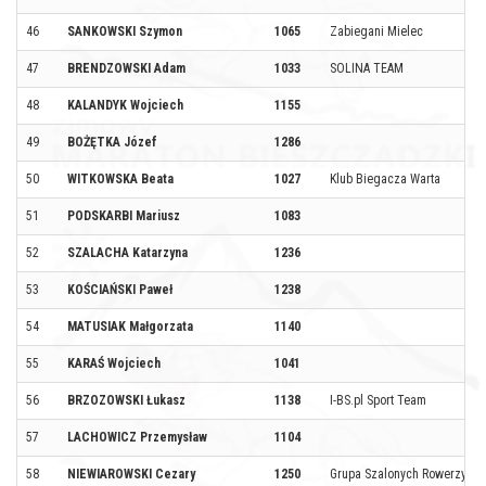
46
SANKOWSKI Szymon
1065
Zabiegani Mielec
47
BRENDZOWSKI Adam
1033
SOLINA TEAM
48
KALANDYK Wojciech
1155
49
BOŻĘTKA Józef
1286
50
WITKOWSKA Beata
1027
Klub Biegacza Warta
51
PODSKARBI Mariusz
1083
52
SZALACHA Katarzyna
1236
53
KOŚCIAŃSKI Paweł
1238
54
MATUSIAK Małgorzata
1140
55
KARAŚ Wojciech
1041
56
BRZOZOWSKI Łukasz
1138
I-BS.pl Sport Team
57
LACHOWICZ Przemysław
1104
58
NIEWIAROWSKI Cezary
1250
Grupa Szalonych Rowerzystó