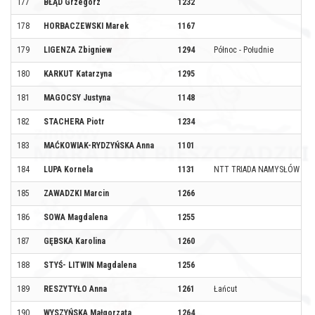
177
BŁĄD Grzegorz
1232
178
HORBACZEWSKI Marek
1167
179
LIGENZA Zbigniew
1294
Północ - Południe
180
KARKUT Katarzyna
1295
181
MAGOCSY Justyna
1148
182
STACHERA Piotr
1234
183
MAĆKOWIAK-RYDZYŃSKA Anna
1101
184
LUPA Kornela
1131
NTT TRIADA NAMYSŁÓW
185
ZAWADZKI Marcin
1266
186
SOWA Magdalena
1255
187
GĘBSKA Karolina
1260
188
STYŚ- LITWIN Magdalena
1256
189
RESZYTYŁO Anna
1261
Łańcut
190
WYSZYŃSKA Małgorzata
1264