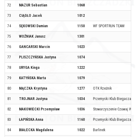
72
MAZUR Sebastian
1068
73
CIĄGŁO Jacek
1012
74
SĘKOWSKI Damian
1150
WF SPORTRUN TEAM
75
WOŹNIAK Janusz
1301
76
GANCARSKI Marcin
1023
77
PLISZCZYŃSKA Justyna
1074
78
URYGA Kinga
1222
79
KATYŃSKA Marta
1079
80
MĄCZKA Krystyna
1277
OTK Rzeźnik
81
TROJNAR Justyna
1034
Przemyski Klub Biegacza
82
MAKOWIECKI Przemysław
1036
Stowarzyszenie Czuwaj Wiaro
83
ŁAPIŃSKA Anna
1160
Przemyski Klub Biegacza
84
BIAŁECKA Magdalena
1022
Barlinek