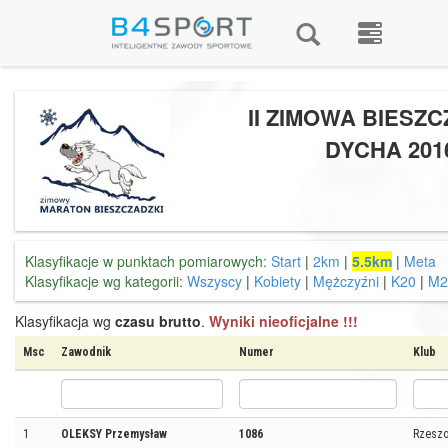
II ZIMOWA BIESZ
DYCHA 201
Klasyfikacje w punktach pomiarowych:
Start
|
2km
|
5.5km
|
Meta
Klasyfikacje wg kategorii:
Wszyscy
|
Kobiety
|
Mężczyźni
|
K20
|
M2
Klasyfikacja wg
czasu brutto
.
Wyniki nieoficjalne !!!
Msc
Zawodnik
Numer
Klub
1
OLEKSY Przemysław
1086
Rzeszo