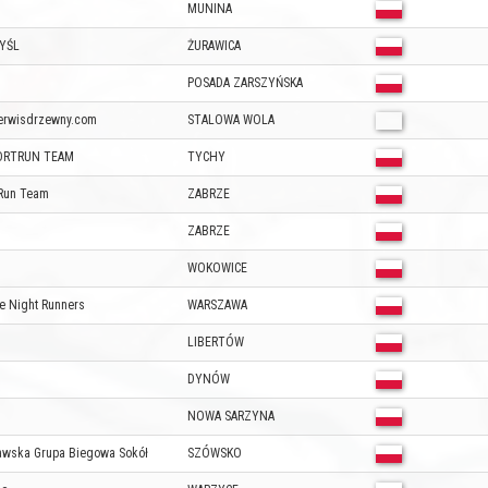
MUNINA
YŚL
ŻURAWICA
POSADA ZARSZYŃSKA
erwisdrzewny.com
STALOWA WOLA
ORTRUN TEAM
TYCHY
Run Team
ZABRZE
ZABRZE
WOKOWICE
e Night Runners
WARSZAWA
LIBERTÓW
DYNÓW
NOWA SARZYNA
awska Grupa Biegowa Sokół
SZÓWSKO