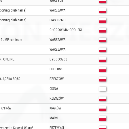
ce
WARZYCE
Sporting club name)
WARSZAWA
Sporting club name)
PIASECZNO
GŁOGÓW MAŁOPOLSKI
 GUMP run team
WARSZAWA
WARSZAWA
RTONLINE
BYDGOSZCZ
PUŁTUSK
AJĄCZKA SQAD
RZESZÓW
CISNA
RZESZÓW
 Kraków
KRAKÓW
MARKI
zyszenie Czuwaj Wiaro!
PRZEMYŚL