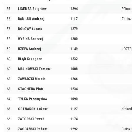
55
LIGENZA Zbigniew
1294
Północ 
56
DANILUK Andrzej
1117
Zacisz
57
DOŁOWY Łukasz
1279
58
WYZINA Andrzej
1280
59
RZEPA Andrzej
1149
JÓZEF
60
BŁĄD Grzegorz
1232
60
MALINOWSKI Tomasz
1088
62
ZAWADZKI Marcin
1266
63
STACHERA Piotr
1234
64
TYLKA Przemysław
1090
65
CETNARSKI Łukasz
1127
Krokod
66
ZATORSKI Paweł
1174
67
ZAGDAŃSKI Robert
1292
Finisz