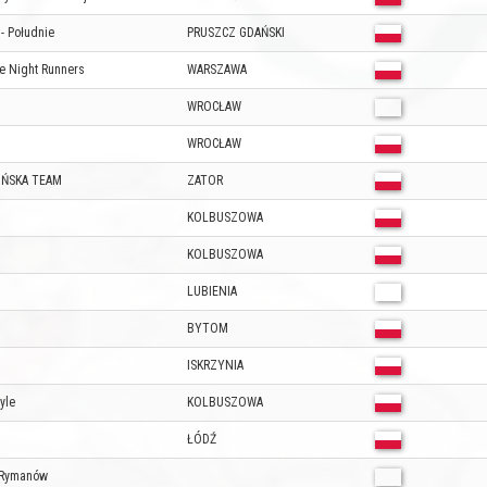
- Południe
PRUSZCZ GDAŃSKI
e Night Runners
WARSZAWA
WROCŁAW
WROCŁAW
IŃSKA TEAM
ZATOR
KOLBUSZOWA
KOLBUSZOWA
LUBIENIA
BYTOM
ISKRZYNIA
yle
KOLBUSZOWA
ŁÓDŹ
 Rymanów