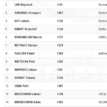
2
LIPA Wojciech
1151
Rzszow
3
SUROWIEC Grzegorz
1057
Besta P
4
KOT Łukasz
1152
Rzeszo
5
KIBART Krzysztof
1124
Bubba
6
NOWOMIEJSKI Marcin
1137
OWM Lu
7
WETHACZ Dariusz
1274
8
PŁACZEK Paweł
1204
wetlina
9
WIETECHA Piotr
1223
10
MARYNICZ Łukasz
1221
11
DOPART Tomasz
1130
12
ZIĘBA Piotr
1287
13
BRZOZOWSKI Łukasz
1138
I-BS.pl
14
BRENDZOWSKI Adam
1033
SOLIN