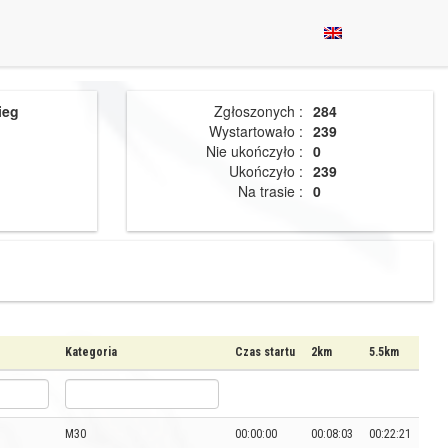
ieg
Zgłoszonych :
284
Wystartowało :
239
Nie ukończyło :
0
Ukończyło :
239
Na trasie :
0
Kategoria
Czas startu
2km
5.5km
M30
00:00:00
00:08:03
00:22:21