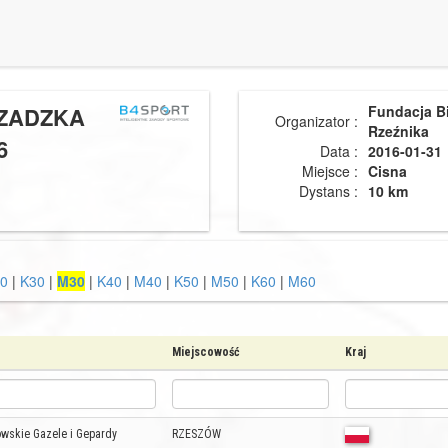
CZADZKA
Fundacja B
Organizator :
Rzeźnika
6
Data :
2016-01-31
Miejsce :
Cisna
Dystans :
10 km
0
|
K30
|
M30
|
K40
|
M40
|
K50
|
M50
|
K60
|
M60
Miejscowość
Kraj
wskie Gazele i Gepardy
RZESZÓW