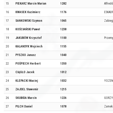
15
PIEKARZ Marcin Marian
1282
Alfred
16
KWASEK Kazimierz
1176
ESKAD
17
SANKOWSKI Szymon
1065
Zabieg
18
KOŚCIAŃSKI Paweł
1238
19
JAKUBÓW Krzysztof
1100
Przemy
20
KALANDYK Wojciech
1155
21
PYSZKO Janusz
1040
22
POŚPIECH Herbert
1350
23
CIĄGŁO Jacek
1012
24
KLEPACKI Maciej
1032
YOZEN
25
ZAJDEL Sławomir
1215
26
SKUBIDA Marcin
1226
GORZY
27
PILCH Daniel
1078
Zamek 