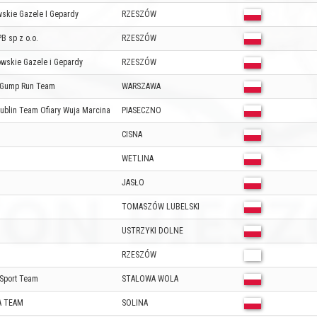
skie Gazele I Gepardy
RZESZÓW
B sp z o.o.
RZESZÓW
wskie Gazele i Gepardy
RZESZÓW
 Gump Run Team
WARSZAWA
blin Team Ofiary Wuja Marcina
PIASECZNO
CISNA
WETLINA
JASŁO
TOMASZÓW LUBELSKI
USTRZYKI DOLNE
RZESZÓW
 Sport Team
STALOWA WOLA
A TEAM
SOLINA