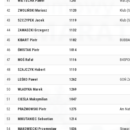
41
WIETECHA Paweł
1241
Warzy
42
ZWOLIŃSKI Mariusz
1120
Klub (
43
SZCZYPEK Jacek
1119
Klub (
44
ZAWADZKI Grzegorz
1132
45
KIBART Piotr
1182
BUBBA
46
ŚWISTAK Piotr
1014
47
MOŚ Rafał
1116
B4SPO
48
SZAJCZYK Hubert
1110
49
LEŚKO Paweł
1262
GOŃ Z
50
WŁADYKA Marek
1269
51
CIEŚLA Maksymilian
1047
52
PRAŻMOWSKI Piotr
1275
Am Nat
53
MIKUTANIEC Sebastian
1214
54
MAKOWIECKI Przemysław
1036
Stowar