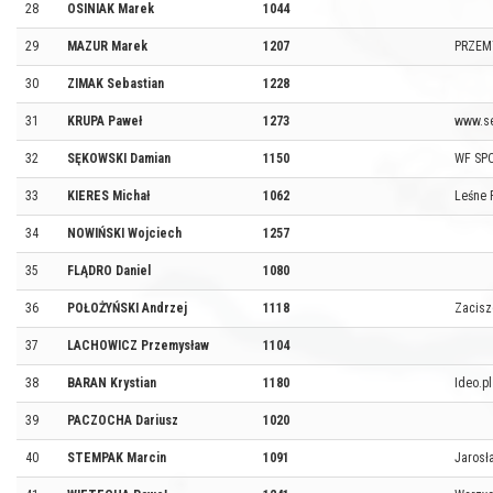
28
OSINIAK Marek
1044
29
MAZUR Marek
1207
PRZEM
30
ZIMAK Sebastian
1228
31
KRUPA Paweł
1273
www.s
32
SĘKOWSKI Damian
1150
WF SP
33
KIERES Michał
1062
Leśne 
34
NOWIŃSKI Wojciech
1257
35
FLĄDRO Daniel
1080
36
POŁOŻYŃSKI Andrzej
1118
Zacisz
37
LACHOWICZ Przemysław
1104
38
BARAN Krystian
1180
Ideo.pl
39
PACZOCHA Dariusz
1020
40
STEMPAK Marcin
1091
Jarosł