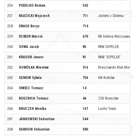
256
PUDELKO Roman
542
257
RADZICKI Wojciech
711
Jestem z Chełma
258
DRAUS Borys
714
259
ŚCIBOR Marcin
670
KB Galeria Warszawa
260
SOWA Jacek
85
RKM SOPELEK
261
KRASOŃ Janusz
81
RKM 'SOPELEK'
262
GOMÓŁKA Wiesław
316
Rzeszowski Klub Morsów,
263
SEMOW Sylwia
756
KW Kraków
264
SIWIEC Tomasz
14
265
RUSZNICA Tomasz
46
ZSG Rzeszów
266
KRUCZEK Monika
167
Lacho Team
267
JANKOWSKI Sebastian
544
268
SAMSON Sebastian
580