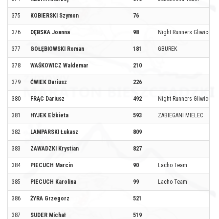
375
KOBIERSKI Szymon
76
376
DĘBSKA Joanna
98
Night Runners Gliwice
377
GOŁĘBIOWSKI Roman
181
GBUREK
378
WAŚKOWICZ Waldemar
210
379
ĆWIEK Dariusz
226
380
FRĄC Dariusz
492
Night Runners Gliwice
381
HYJEK Elżbieta
593
ZABIEGANI MIELEC
382
LAMPARSKI Łukasz
809
383
ZAWADZKI Krystian
827
384
PIECUCH Marcin
90
Lacho Team
385
PIECUCH Karolina
99
Lacho Team
386
ŻYRA Grzegorz
521
387
SUDER Michał
519