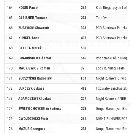
164
KOSIN Paweł
212
Klub Biegających Leśnik
165
GLEISNER Tomasz
273
Tarnów
166
ŻURAWSKI Sławomir
393
PGB Sportowa Paczka
167
KUNKEL Anna
497
PGB Sportowa Paczka
168
GELETA Marek
505
169
GRABIŃSKI Waldemar
546
Rogoziński Klub Biegacz
170
MACKIEWICZ Roman
37
Łódź Running Team
171
BUCZYŃSKI Radosław
154
Night Runners Gliwice
172
JURCZYK Łukasz
412
http://aleksandrastefansk
173
ADAMCZEWSKI Jakub
207
Night Runners / NBR
174
ŚWIĘTOCHOWSKI Arkadiusz
223
Grupa Skromnych Biegac
175
CWOJDZIŃSKI Piotr
214
NIGHT RUNNERS POZNA
176
MAZUR Grzegorz
233
Grupa Skromnych Biegac