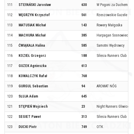
111
STEFAŃSKI Jarosław
630
W Pogoni za Duchem
112
WĘGRZYN Krzysztof
561
Rzeszowskie Gazele i Ge
113
MATUSIAK Michał
143
Rowery Małgośka
114
MACHURA Michał
385
Harpagan Sosnowiec
115
ĆWIĄKAŁA Halina
585
Samotni Wędrowcy
116
KOZIEŁ Grzegorz
188
Silesia Runners Club
117
GUZEK Agnieszka
613
118
KOWALCZYK Rafał
768
119
GURGUL Sebastian
94
AROMAT NÓG
120
SŁUJA Adam
645
121
STĘPIEŃ Wojciech
23
Night Runners Gliwice
122
SEGIET Paweł
313
Silesia Runners Club
123
DUCKI Piotr
749
OTK