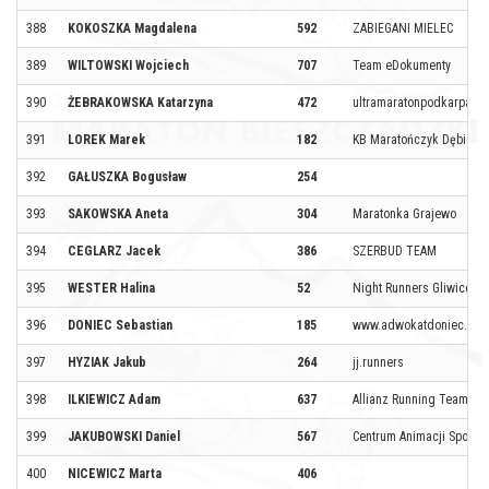
388
KOKOSZKA Magdalena
592
ZABIEGANI MIELEC
389
WILTOWSKI Wojciech
707
Team eDokumenty
390
ŻEBRAKOWSKA Katarzyna
472
ultramaratonpodkarpacki
391
LOREK Marek
182
KB Maratończyk Dębica
392
GAŁUSZKA Bogusław
254
393
SAKOWSKA Aneta
304
Maratonka Grajewo
394
CEGLARZ Jacek
386
SZERBUD TEAM
395
WESTER Halina
52
Night Runners Gliwice
396
DONIEC Sebastian
185
www.adwokatdoniec.pl
397
HYZIAK Jakub
264
jj.runners
398
ILKIEWICZ Adam
637
Allianz Running Team
399
JAKUBOWSKI Daniel
567
Centrum Animacji Społec
400
NICEWICZ Marta
406