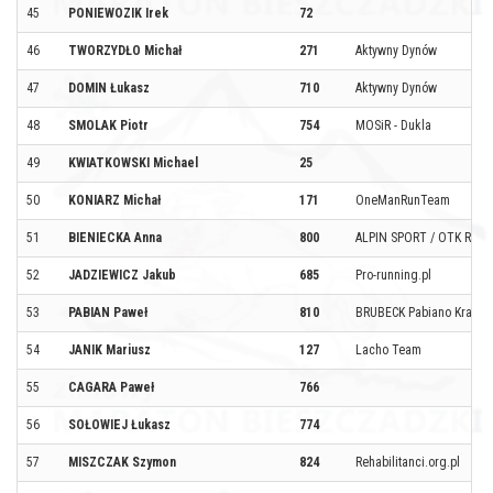
45
PONIEWOZIK Irek
72
46
TWORZYDŁO Michał
271
Aktywny Dynów
47
DOMIN Łukasz
710
Aktywny Dynów
48
SMOLAK Piotr
754
MOSiR - Dukla
49
KWIATKOWSKI Michael
25
50
KONIARZ Michał
171
OneManRunTeam
51
BIENIECKA Anna
800
ALPIN SPORT / OTK Rzeź
52
JADZIEWICZ Jakub
685
Pro-running.pl
53
PABIAN Paweł
810
BRUBECK Pabiano Krasn
54
JANIK Mariusz
127
Lacho Team
55
CAGARA Paweł
766
56
SOŁOWIEJ Łukasz
774
57
MISZCZAK Szymon
824
Rehabilitanci.org.pl