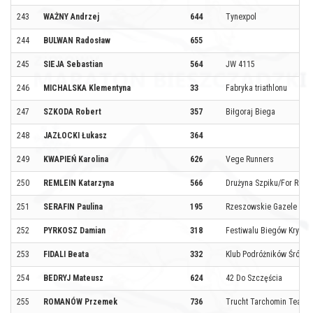
243
WAŻNY Andrzej
644
Tynexpol
244
BULWAN Radosław
655
245
SIEJA Sebastian
564
JW 4115
246
MICHALSKA Klementyna
33
Fabryka triathlonu
247
SZKODA Robert
357
Biłgoraj Biega
248
JAZŁOCKI Łukasz
364
249
KWAPIEŃ Karolina
626
Vege Runners
250
REMLEIN Katarzyna
566
Drużyna Szpiku/For Run 
251
SERAFIN Paulina
195
Rzeszowskie Gazele i Ge
252
PYRKOSZ Damian
318
Festiwalu Biegów Krynic
253
FIDALI Beata
332
Klub Podróżników Śródzi
254
BEDRYJ Mateusz
624
42 Do Szczęścia
255
ROMANÓW Przemek
736
Trucht Tarchomin Team