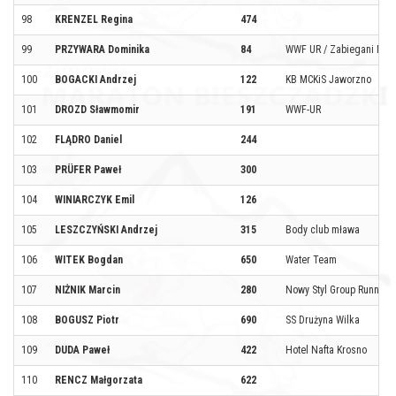
98
KRENZEL Regina
474
99
PRZYWARA Dominika
84
WWF UR / Zabiegani Mie
100
BOGACKI Andrzej
122
KB MCKiS Jaworzno
101
DROZD Sławmomir
191
WWF-UR
102
FLĄDRO Daniel
244
103
PRÜFER Paweł
300
104
WINIARCZYK Emil
126
105
LESZCZYŃSKI Andrzej
315
Body club mława
106
WITEK Bogdan
650
Water Team
107
NIŻNIK Marcin
280
Nowy Styl Group Running
108
BOGUSZ Piotr
690
SS Drużyna Wilka
109
DUDA Paweł
422
Hotel Nafta Krosno
110
RENCZ Małgorzata
622