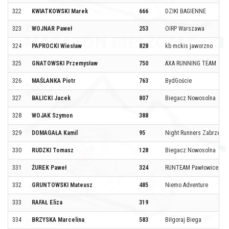
322
KWIATKOWSKI Marek
666
DZIKI BAGIENNE
323
WOJNAR Paweł
253
OIRP Warszawa
324
PAPROCKI Wiesław
828
kb mckis jaworzno
325
GNATOWSKI Przemysław
750
AXA RUNNING TEAM
326
MAŚLANKA Piotr
763
BydGoście
327
BALICKI Jacek
807
Biegacz Nowosolna
328
WOJAK Szymon
388
329
DOMAGAŁA Kamil
95
Night Runners Zabrze
330
RUDZKI Tomasz
128
Biegacz Nowosolna
331
ŻUREK Paweł
324
RUNTEAM Pawłowice
332
GRUNTOWSKI Mateusz
485
Niemo Adventure
333
RAFAŁ Eliza
319
334
BRZYSKA Marcelina
583
Biłgoraj Biega