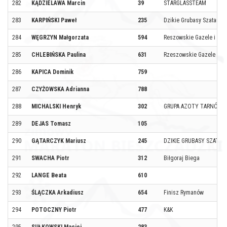
282
KĄDZIELAWA Marcin
39
STARGLASSTEAM
283
KARPIŃSKI Paweł
235
Dzikie Grubasy Szatana
284
WĘGRZYN Małgorzata
594
Reszowskie Gazele i Gep
285
CHLEBIŃSKA Paulina
631
Rzeszowskie Gazele i Ge
286
KAPICA Dominik
759
287
CZYŻOWSKA Adrianna
788
288
MICHALSKI Henryk
302
GRUPA AZOTY TARNÓW
289
DEJAS Tomasz
105
290
GĄTARCZYK Mariusz
245
DZIKIE GRUBASY SZATAN
291
SWACHA Piotr
312
Biłgoraj Biega
292
LANGE Beata
610
293
ŚLĄCZKA Arkadiusz
654
Finisz Rymanów
294
POTOCZNY Piotr
477
K&K