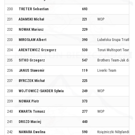
230
TRETER Sebastian
693
231
ADAMSKI Michał
221
WOP
232
NOWAK Mariusz
229
233
MIROSŁAW Albert
390
Lubelska Grupa Triathl
234
ARENTEWICZ Grzegorz
530
Toruń Multisport Team
235
SITKO Grzegorz
547
Brothers Team-Jak dalek
236
JANUS Sławomir
119
Liverki Team
237
BYRCZEK Michał
225
238
WOJTOWICZ-SANDER Sylwia
249
WOP
239
NOWAK Piotr
373
240
KWARTA Tomasz
277
WOP
241
DROZD Maciej
440
242
NAWARA Ewelina
590
Księżniczki Nibylandii