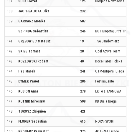
137
SUSKI Józef
125
Biegacz Nowosolna
138
JACH-BALICKA Olka
232
139
GARCARZ Monika
587
SZPINDA Sebastian
246
BUT Biłgoraj Ultra Trail
141
GRĘBOWIEC Mateusz
19
TSA Sandomierz
142
SKIBE Tomasz
28
Opel Active Team
143
KOZŁOWSKI Robert
40
Doce Pares Polska
144
HYZ Marek
241
OTM-Biłgoraj Biega
145
DYMEK Paweł
286
FestinaLente
146
KUSION Anna
278
EKIPA z TARNOWA
147
KUTNIK Mirosław
598
KB Biała Biega
148
TUROSZ Zbigniew
421
149
FLOREK Sebastian
615
NORAFSPORT
150
BEDNARZ Krzysztof
375
4K TEAM Tarnów