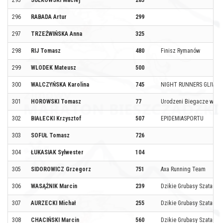
295
SUŁKOWSKI Maciej
283
296
RABADA Artur
299
297
TRZEŹWIŃSKA Anna
325
298
RIJ Tomasz
480
Finisz Rymanów
299
WLODEK Mateusz
500
300
WALCZYŃSKA Karolina
745
NIGHT RUNNERS GLIWIC
301
HOROWSKI Tomasz
77
Urodzeni Biegacze www.
302
BIAŁECKI Krzysztof
507
EPIDEMIASPORTU
303
SOFUŁ Tomasz
726
304
ŁUKASIAK Sylwester
104
305
SIDOROWICZ Grzegorz
751
Axa Running Team
306
WASĄŻNIK Marcin
239
Dzikie Grubasy Szatana
307
AURZECKI Michał
255
Dzikie Grubasy Szatana
308
CHACIŃSKI Marcin
560
Dzikie Grubasy Szatana