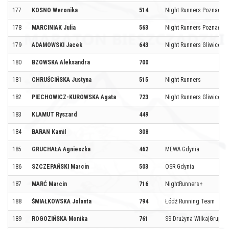
177
KOSNO Weronika
514
Night Runners Poznań
178
MARCINIAK Julia
563
Night Runners Poznań
179
ADAMOWSKI Jacek
643
Night Runners Gliwice
180
BZOWSKA Aleksandra
700
181
CHRUŚCIŃSKA Justyna
515
Night Runners
182
PIECHOWICZ-KUROWSKA Agata
723
Night Runners Gliwice
183
KLAMUT Ryszard
449
184
BARAN Kamil
308
185
GRUCHAŁA Agnieszka
462
MEWA Gdynia
186
SZCZEPAŃSKI Marcin
503
OSR Gdynia
187
MARĆ Marcin
716
NightRunners+
188
ŚMIAŁKOWSKA Jolanta
794
Łódź Running Team
189
ROGOZIŃSKA Monika
761
SS Drużyna Wilka|Grupa 