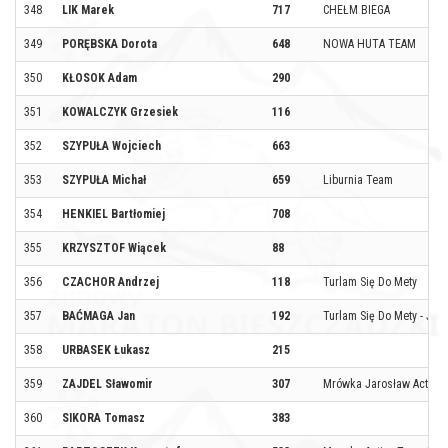
348
LIK Marek
717
CHEŁM BIEGA
349
PORĘBSKA Dorota
648
NOWA HUTA TEAM
350
KŁOSOK Adam
290
351
KOWALCZYK Grzesiek
116
352
SZYPUŁA Wojciech
663
353
SZYPUŁA Michał
659
Liburnia Team
354
HENKIEL Bartłomiej
708
355
KRZYSZTOF Wiącek
88
356
CZACHOR Andrzej
118
Turlam Się Do Mety
357
BAĆMAGA Jan
192
Turlam Się Do Mety - JP2
358
URBASEK Łukasz
215
359
ZAJDEL Sławomir
307
Mrówka Jarosław Active
360
SIKORA Tomasz
383