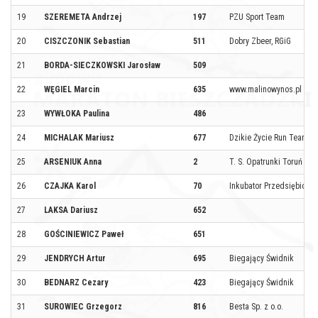
19
SZEREMETA Andrzej
197
PZU Sport Team
20
CISZCZONIK Sebastian
511
Dobry Zbeer, RGiG
21
BORDA-SIECZKOWSKI Jarosław
509
22
WĘGIEL Marcin
635
www.malinowynos.pl
23
WYWŁOKA Paulina
486
24
MICHALAK Mariusz
677
Dzikie Życie Run Team
25
ARSENIUK Anna
2
T. S. Opatrunki Toruń
26
CZAJKA Karol
70
Inkubator Przedsiębiorcz
27
LAKSA Dariusz
652
28
GOŚCINIEWICZ Paweł
651
29
JENDRYCH Artur
695
Biegający Świdnik
30
BEDNARZ Cezary
423
Biegający Świdnik
31
SUROWIEC Grzegorz
816
Besta Sp. z o.o.