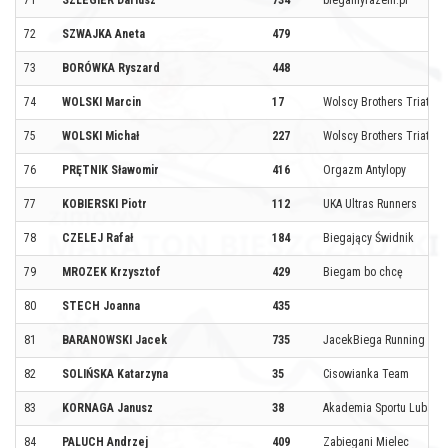
71
SZLEGIER Dariusz
734
biegamyrazem.pl
72
SZWAJKA Aneta
479
73
BORÓWKA Ryszard
448
74
WOLSKI Marcin
17
Wolscy Brothers Triathl
75
WOLSKI Michał
227
Wolscy Brothers Triathl
76
PRĘTNIK Sławomir
416
Orgazm Antylopy
77
KOBIERSKI Piotr
112
UKA Ultras Runners
78
CZELEJ Rafał
184
Biegający Świdnik
79
MROZEK Krzysztof
429
Biegam bo chcę
80
STECH Joanna
435
81
BARANOWSKI Jacek
735
JacekBiega Running Te
82
SOLIŃSKA Katarzyna
35
Cisowianka Team
83
KORNAGA Janusz
38
Akademia Sportu Lubacz
84
PALUCH Andrzej
409
Zabiegani Mielec