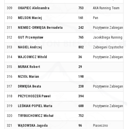
309
OKAPIEC Aleksandra
753
AXA Running Team
310
MELSON Maciej
161
Pan
311
NIEMIEC-DRWIĘGA Bernadeta
242
Pozytywnie Zabiegani Sa
312
GUT Przemysław
765
JacekBiega Running Te
313
NAGIEL Andrzej
802
Zabiegani Częstochowa
314
WAJCOWICZ Witold
36
Pozytywnie Zabiegani Sa
315
MURAK Robert
29
316
NIZIOŁ Marian
198
317
DRWIĘGA Beata
238
Pozytywnie Zabiegani Sa
318
PRZYCHODZEŃ Paweł
394
319
LEŚNIAK-POPIEL Marta
688
Pozytywnie Zabiegani Sa
320
TRYBUCHOWICZ Michał
752
321
WĄSOWSKA Jagoda
96
Piaseczno