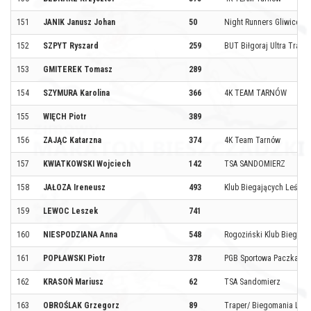
151
JANIK Janusz Johan
50
Night Runners Gliwice
152
SZPYT Ryszard
259
BUT Biłgoraj Ultra Trail
153
GMITEREK Tomasz
289
154
SZYMURA Karolina
366
4K TEAM TARNÓW
155
WIĘCH Piotr
389
156
ZAJĄC Katarzna
374
4K Team Tarnów
157
KWIATKOWSKI Wojciech
142
TSA SANDOMIERZ
158
JAŁOZA Ireneusz
493
Klub Biegających Leśnik
159
LEWOC Leszek
741
160
NIESPODZIANA Anna
548
Rogoziński Klub Biegacz
161
POPŁAWSKI Piotr
378
PGB Sportowa Paczka
162
KRASOŃ Mariusz
62
TSA Sandomierz
163
OBROŚLAK Grzegorz
89
Traper/ Biegomania Lub