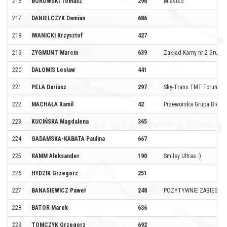
216
BOROWSKI Tomasz
296
Miastko
217
DANIELCZYK Damian
686
218
IWANICKI Krzysztof
427
219
ZYGMUNT Marcin
639
Zakład Karny nr 2 Grudz
220
DAŁOMIS Lesław
441
221
PELA Dariusz
297
Sky-Trans TMT Toruń
222
MACHAŁA Kamil
42
Przeworska Grupa Biego
223
KUCIŃSKA Magdalena
365
224
GADAMSKA-KABATA Paulina
667
225
RAMM Aleksander
190
Smiley Ultras :)
226
HYDZIK Grzegorz
251
227
BANASIEWICZ Paweł
248
POZYTYWNIE ZABIEGANI
228
BATOR Marek
636
229
TOMCZYK Grzegorz
692