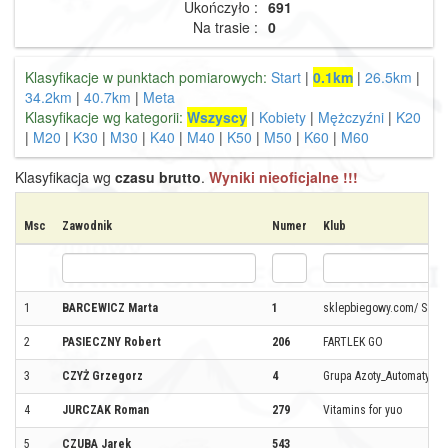
Ukończyło :
691
Na trasie :
0
Klasyfikacje w punktach pomiarowych:
Start
|
0.1km
|
26.5km
|
34.2km
|
40.7km
|
Meta
Klasyfikacje wg kategorii:
Wszyscy
|
Kobiety
|
Mężczyźni
|
K20
|
M20
|
K30
|
M30
|
K40
|
M40
|
K50
|
M50
|
K60
|
M60
Klasyfikacja wg
czasu brutto
.
Wyniki nieoficjalne !!!
Msc
Zawodnik
Numer
Klub
1
BARCEWICZ Marta
1
sklepbiegowy.com/ SS Dr
2
PASIECZNY Robert
206
FARTLEK GO
3
CZYŻ Grzegorz
4
Grupa Azoty_Automatyka
4
JURCZAK Roman
279
Vitamins for yuo
5
CZUBA Jarek
543