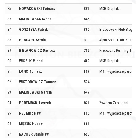
85
NOWAKOWSKI Tobiasz
331
MKB Dreptak
86
MALINOWSKA Iwona
646
87
GOSZTYŁA Patryk
360
Brzozowski Klub Biegac
88
BONDARA Sylwia
3
Alpin Sport Team / Jace
89
BIELAMOWICZ Dariusz
702
Piaseczno Running Team
90
WICZUK Michał
419
MKB Dreptak
91
LONC Tomasz
107
M&T wyjadacze parówk
92
WIKTOROWICZ Tomasz
574
93
MALINOWSKI Marcin
647
94
POREMBSKI Leszek
821
Żywcem Zabiegani
95
REJ Mirosław
106
M&T wyjadacze parówk
96
MIĘKUS Hubert
111
97
BACHER Stanisław
620