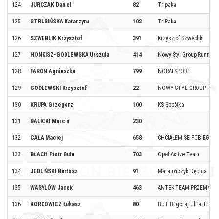
124
JURCZAK Daniel
82
Tripaka
125
STRUSIŃSKA Katarzyna
102
TriPaka
126
SZWEBLIK Krzysztof
391
Krzysztof Szweblik
127
HONKISZ-GODLEWSKA Urszula
414
Nowy Styl Group Running
128
FARON Agnieszka
799
NORAFSPORT
129
GODLEWSKI Krzysztof
22
NOWY STYL GROUP RUN
130
KRUPA Grzegorz
100
KS Sobótka
131
BALICKI Marcin
230
132
CAŁA Maciej
658
CHCIAŁEM SE POBIEGAĆ
133
BŁACH Piotr Buła
703
Opel Active Team
134
JEDLIŃSKI Bartosz
91
Maratończyk Dębica
135
WASYLÓW Jacek
463
ANTEK TEAM PRZEMYŚL
136
KORDOWICZ Łukasz
80
BUT Biłgoraj Ultra Trail