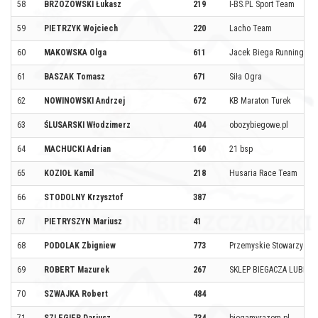
58
BRZOZOWSKI Łukasz
219
I-BS.PL Sport Team
59
PIETRZYK Wojciech
220
Lacho Team
60
MAKOWSKA Olga
611
Jacek Biega Running Te
61
BASZAK Tomasz
671
Siła Ogra
62
NOWINOWSKI Andrzej
672
KB Maraton Turek
63
ŚLUSARSKI Włodzimerz
404
obozybiegowe.pl
64
MACHUCKI Adrian
160
21 bsp
65
KOZIOŁ Kamil
218
Husaria Race Team
66
STODOLNY Krzysztof
387
67
PIETRYSZYN Mariusz
41
68
PODOLAK Zbigniew
773
Przemyskie Stowarzyszen
69
ROBERT Mazurek
267
SKLEP BIEGACZA LUBLIN 
70
SZWAJKA Robert
484