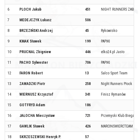
6
PLOCH Jakub
451
NIGHT RUNNERS ZABRZE
7
MEDEJCZYK Łukasz
506
8
BRZEZIŃSKI Andrzej
45
Rykowisko
9
KMAK Sławek
199
PAPIKI
10
PRUCNAL Zbigniew
446
elko24.pl Jasło
11
PACHO Sylwester
706
PAPIKI
12
FARON Robert
13
Salco Sport Team
13
ZAWADZKI Piotr
258
Night Runners Płock
14
WIERNUSZ Krzysztof
341
Finisz Rymanów
15
GOTFRYD Adam
186
16
JAŁOCHA Mieczysław
721
Przemyski Klub Biegacza
17
GAWLIK Sławek
426
MARCINSWIERCTEAM
18
SKRZESZEWSKI Henryk P.
57