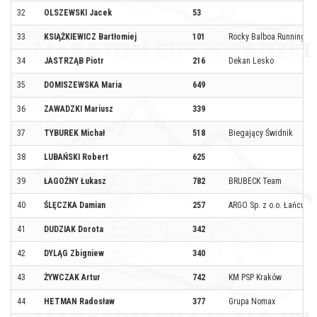
32
OLSZEWSKI Jacek
53
33
KSIĄŻKIEWICZ Bartłomiej
101
Rocky Balboa Running Cl
34
JASTRZĄB Piotr
216
Dekan Lesko
35
DOMISZEWSKA Maria
649
36
ZAWADZKI Mariusz
339
37
TYBUREK Michał
518
Biegający Świdnik
38
LUBAŃSKI Robert
625
39
ŁAGOŻNY Łukasz
782
BRUBECK Team
40
ŚLĘCZKA Damian
257
ARGO Sp. z o.o. Łańcut /
41
DUDZIAK Dorota
342
42
DYLĄG Zbigniew
340
43
ŻYWCZAK Artur
742
KM PSP Kraków
44
HETMAN Radosław
377
Grupa Nomax