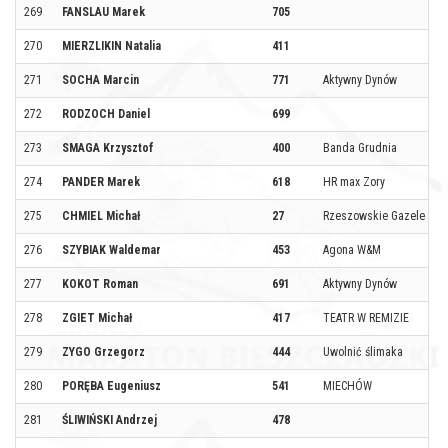
269
FANSLAU Marek
705
270
MIERZLIKIN Natalia
411
271
SOCHA Marcin
771
Aktywny Dynów
272
RODZOCH Daniel
699
273
SMAGA Krzysztof
400
Banda Grudnia
274
PANDER Marek
618
HR max Zory
275
CHMIEL Michał
27
Rzeszowskie Gazele i Ge
276
SZYBIAK Waldemar
453
Agona W&M
277
KOKOT Roman
691
Aktywny Dynów
278
ZGIET Michał
417
TEATR W REMIZIE
279
ZYGO Grzegorz
444
Uwolnić ślimaka
280
PORĘBA Eugeniusz
541
MIECHÓW
281
ŚLIWIŃSKI Andrzej
478