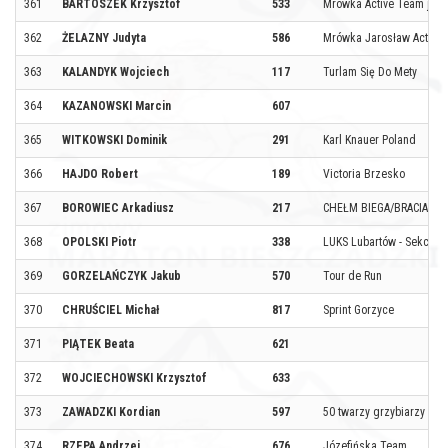
361
BARTOSZEK Krzysztof
533
Mrowka Active Team jaro
362
ŻELAZNY Judyta
586
Mrówka Jarosław Active
363
KALANDYK Wojciech
117
Turlam Się Do Mety
364
KAZANOWSKI Marcin
607
365
WITKOWSKI Dominik
291
Karl Knauer Poland
366
HAJDO Robert
189
Victoria Brzesko
367
BOROWIEC Arkadiusz
217
CHEŁM BIEGA/BRACIA.B
368
OPOLSKI Piotr
338
LUKS Lubartów - Sekcja 
369
GORZELAŃCZYK Jakub
570
Tour de Run
370
CHRUŚCIEL Michał
817
Sprint Gorzyce
371
PIĄTEK Beata
621
372
WOJCIECHOWSKI Krzysztof
633
373
ZAWADZKI Kordian
597
50 twarzy grzybiarzy
374
RZEPA Andrzej
676
Józefińska Team