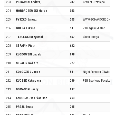
203
PIEKARSKI Andrzej
737
Grzmot Grzmiąca
204
HORBACZEWSKI Marek
353
205
PYSZKO Janusz
203
WWW.GOHARDORGOHOM
206
GOLBA Łukasz
54
Zabiegani Mielec
207
TERLECKI Krzysztof
557
Chełm Biega
208
SERAFIN Piotr
632
209
KŁODOWSKI Jacek
698
210
SERAFIN Robert
727
211
KOŁODZIEJ Jacek
56
Night Runners Gliwice
212
KUCZEK Katarzyna
269
PGB Sportowa Paczka
213
DOMAŃSKI Jerzy
697
214
ANDREJKOW Arkadiusz
263
215
PREJS Beata
795