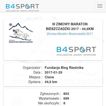
Tog
navi
III ZIMOWY MARATON
BIESZCZADZKI 2017 - 44,6KM
Zimowy Maraton Bieszczadzki 2017
Organizator :
Fundacja Bieg Rzeźnika
Data :
2017-01-29
Miejsce :
Cisna
Dystans :
44,6 km
Zgłoszonych :
803
Wystartowało :
699
Nie ukończyło :
8