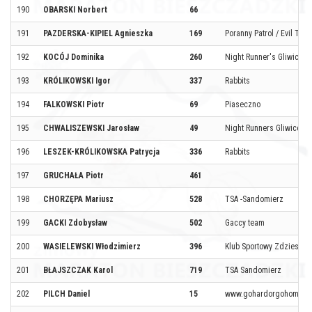
190
OBARSKI Norbert
66
191
PAZDERSKA-KIPIEL Agnieszka
169
Poranny Patrol / Evil Tea
192
KOCÓJ Dominika
260
Night Runner's Gliwice
193
KRÓLIKOWSKI Igor
337
Rabbits
194
FALKOWSKI Piotr
69
Piaseczno
195
CHWALISZEWSKI Jarosław
49
Night Runners Gliwice
196
LESZEK-KRÓLIKOWSKA Patrycja
336
Rabbits
197
GRUCHAŁA Piotr
461
198
CHORZĘPA Mariusz
528
TSA -Sandomierz
199
GACKI Zdobysław
502
Gaccy team
200
WASIELEWSKI Włodzimierz
396
Klub Sportowy Zdzieszo
201
BŁAJSZCZAK Karol
719
TSA Sandomierz
202
PILCH Daniel
15
www.gohardorgohome.pl