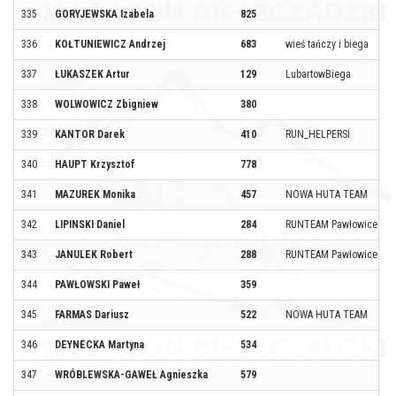
335
GORYJEWSKA Izabela
825
336
KOŁTUNIEWICZ Andrzej
683
wieś tańczy i biega
337
ŁUKASZEK Artur
129
LubartowBiega
338
WOLWOWICZ Zbigniew
380
339
KANTOR Darek
410
RUN_HELPERSI
340
HAUPT Krzysztof
778
341
MAZUREK Monika
457
NOWA HUTA TEAM
342
LIPINSKI Daniel
284
RUNTEAM Pawłowice
343
JANULEK Robert
288
RUNTEAM Pawłowice
344
PAWŁOWSKI Paweł
359
345
FARMAS Dariusz
522
NOWA HUTA TEAM
346
DEYNECKA Martyna
534
347
WRÓBLEWSKA-GAWEŁ Agnieszka
579