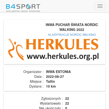
Toggl
navig
INWA PUCHAR ŚWIATA NORDIC
WALKING 2022
KLASYFIKACJE NORDIC WALKING
Organizator :
INWA ESTONIA
Data :
2022-08-27
Miejsce :
Tallin
Dystans :
10 km
Zgłoszonych :
22
Wystartowało :
22
Nie ukończyło :
0