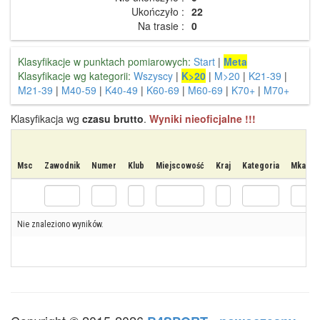
Ukończyło :
22
Na trasie :
0
Klasyfikacje w punktach pomiarowych:
Start
|
Meta
Klasyfikacje wg kategorii:
Wszyscy
|
K>20
|
M>20
|
K21-39
|
M21-39
|
M40-59
|
K40-49
|
K60-69
|
M60-69
|
K70+
|
M70+
Klasyfikacja wg
czasu brutto
.
Wyniki nieoficjalne !!!
Msc
Zawodnik
Numer
Klub
Miejscowość
Kraj
Kategoria
Mkat
Nie znaleziono wyników.