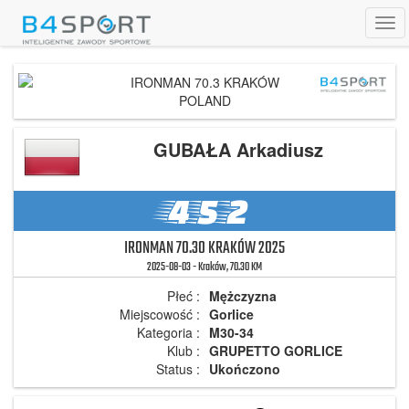
Tog
navi
IRONMAN 70.3 KRAKÓW
POLAND
GUBAŁA Arkadiusz
452
IRONMAN 70.30 KRAKÓW 2025
2025-08-03 - Kraków, 70.30 KM
Płeć :
Mężczyzna
Miejscowość :
Gorlice
Kategoria :
M30-34
Klub :
GRUPETTO GORLICE
Status :
Ukończono