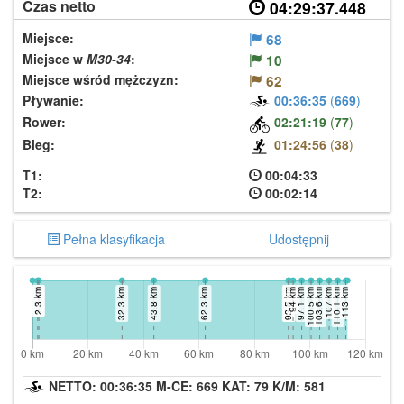
Czas netto
04:29:37.448
Miejsce:
68
Miejsce w
M30-34
:
10
Miejsce wśród mężczyzn:
62
Pływanie:
00:36:35
(
669
)
Rower:
02:21:19
(
77
)
Bieg:
01:24:56
(
38
)
T1:
00:04:33
T2:
00:02:14
Pełna klasyfikacja
Udostępnij
NETTO: 00:36:35 M-CE: 669 KAT: 79 K/M: 581