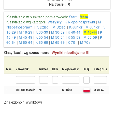
Na trasie :
0
Klasyfikacje w punktach pomiarowych:
Start
|
Meta
Klasyfikacje wg kategorii:
Wszyscy
|
K Niepełnosprawni
|
M
Niepełnosprawni
|
K Dzieci
|
M Dzieci
|
K Junior
|
M Junior
|
K
18-29
|
M 18-29
|
K 30-39
|
M 30-39
|
K 40-44
|
M 40-44
|
K
45-49
|
M 45-49
|
K 50-54
|
M 50-54
|
K 55-59
|
M 55-59
|
K
60-64
|
M 60-64
|
K 65-69
|
M 65-69
|
K 70+
|
M 70+
Klasyfikacja wg
czasu netto
.
Wyniki nieoficjalne !!!
Msc
Zawodnik
Numer
Klub
Miejscowość
Kraj
Kategoria
M
1
OLECH Marcin
99
GDAŃSK
M 40-44
1
Znaleziono 1 wynik(ów)