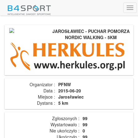
Tog
navi
JAROSŁAWIEC - PUCHAR POMORZA
NORDIC WALKING - 5KM
Organizator :
PFNW
Data :
2015-06-20
Miejsce :
Jarosławiec
Dystans :
5 km
Zgłoszonych :
99
Wystartowało :
99
Nie ukończyło :
0
Ukończyło :
99