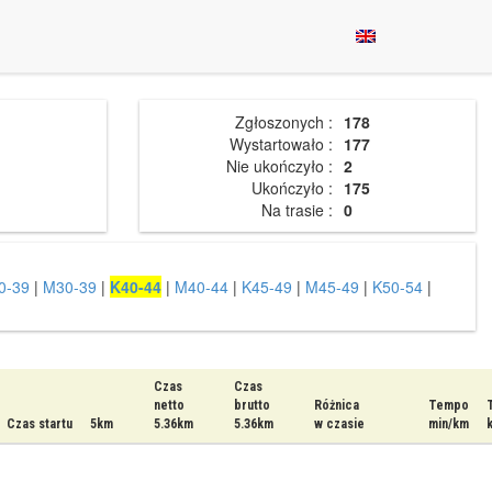
Zgłoszonych :
178
Wystartowało :
177
Nie ukończyło :
2
Ukończyło :
175
Na trasie :
0
0-39
|
M30-39
|
K40-44
|
M40-44
|
K45-49
|
M45-49
|
K50-54
|
Czas
Czas
netto
brutto
Różnica
Tempo
Czas startu
5km
5.36km
5.36km
w czasie
min/km