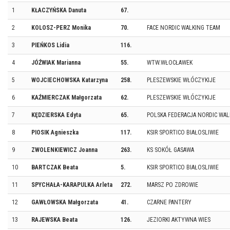
1
KŁACZYŃSKA Danuta
67.
2
KOLOSZ-PERZ Monika
70.
FACE NORDIC WALKING TEAM
3
PIEŃKOS Lidia
116.
4
JÓŹWIAK Marianna
55.
WTW.WŁOCŁAWEK
5
WOJCIECHOWSKA Katarzyna
258.
PLESZEWSKIE WŁÓCZYKIJE
6
KAŹMIERCZAK Małgorzata
62.
PLESZEWSKIE WŁÓCZYKIJE
7
KĘDZIERSKA Edyta
65.
POLSKA FEDERACJA NORDIC WAL
8
PIOSIK Agnieszka
117.
KSIR SPORTICO BIAŁOSLIWIE
9
ZWOLENKIEWICZ Joanna
263.
KS SOKÓŁ GASAWA
10
BARTCZAK Beata
5.
KSIR SPORTICO BIAŁOSLIWIE
11
SPYCHAŁA-KARAPULKA Arleta
272.
MARSZ PO ZDROWIE
12
GAWŁOWSKA Małgorzata
41.
CZARNE PANTERY
13
RAJEWSKA Beata
126.
JEZIORKI AKTYWNA WIES