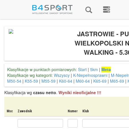
JASTROWIE - P
WIELKOPOLSKI 
WALKING - 5.
Klasyfikacje w punktach pomiarowych:
Start
|
5km
|
Meta
Klasyfikacje wg kategorii:
Wszyscy
|
K-Niepełnosprawni
|
M-Niepeł
M50-54
|
K55-59
|
M55-59
|
K60-64
|
M60-64
|
K65-69
|
M65-69
|
Klasyfikacja wg
czasu netto
.
Wyniki nieoficjalne !!!
Msc
Zawodnik
Numer
Klub