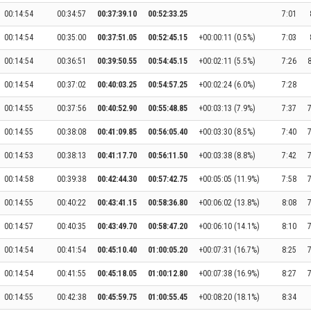
00:14:54
00:34:57
00:37:39.10
00:52:33.25
7:01
00:14:54
00:35:00
00:37:51.05
00:52:45.15
+00:00:11 (0.5%)
7:03
00:14:54
00:36:51
00:39:50.55
00:54:45.15
+00:02:11 (5.5%)
7:26
8
00:14:54
00:37:02
00:40:03.25
00:54:57.25
+00:02:24 (6.0%)
7:28
00:14:55
00:37:56
00:40:52.90
00:55:48.85
+00:03:13 (7.9%)
7:37
7
00:14:55
00:38:08
00:41:09.85
00:56:05.40
+00:03:30 (8.5%)
7:40
7
00:14:53
00:38:13
00:41:17.70
00:56:11.50
+00:03:38 (8.8%)
7:42
7
00:14:58
00:39:38
00:42:44.30
00:57:42.75
+00:05:05 (11.9%)
7:58
7
00:14:55
00:40:22
00:43:41.15
00:58:36.80
+00:06:02 (13.8%)
8:08
7
00:14:57
00:40:35
00:43:49.70
00:58:47.20
+00:06:10 (14.1%)
8:10
7
00:14:54
00:41:54
00:45:10.40
01:00:05.20
+00:07:31 (16.7%)
8:25
7
00:14:54
00:41:55
00:45:18.05
01:00:12.80
+00:07:38 (16.9%)
8:27
7
00:14:55
00:42:38
00:45:59.75
01:00:55.45
+00:08:20 (18.1%)
8:34