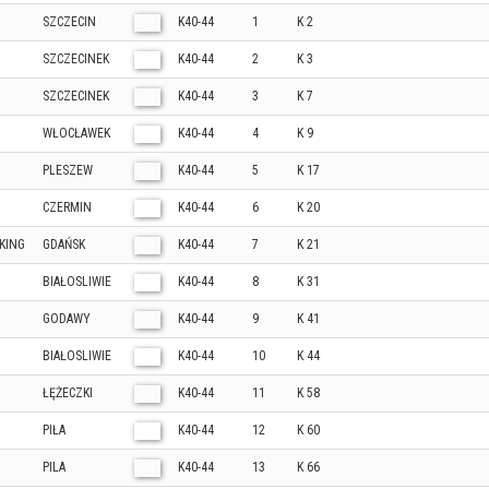
SZCZECIN
K40-44
1
K 2
SZCZECINEK
K40-44
2
K 3
SZCZECINEK
K40-44
3
K 7
WŁOCŁAWEK
K40-44
4
K 9
PLESZEW
K40-44
5
K 17
CZERMIN
K40-44
6
K 20
KING
GDAŃSK
K40-44
7
K 21
BIAŁOSLIWIE
K40-44
8
K 31
GODAWY
K40-44
9
K 41
BIAŁOSLIWIE
K40-44
10
K 44
ŁĘŻECZKI
K40-44
11
K 58
PIŁA
K40-44
12
K 60
PILA
K40-44
13
K 66