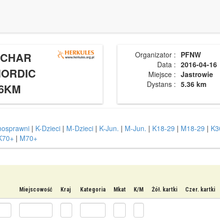
UCHAR
Organizator :
PFNW
Data :
2016-04-16
NORDIC
Miejsce :
Jastrowie
Dystans :
5.36 km
36KM
nosprawni
|
K-Dzieci
|
M-Dzieci
|
K-Jun.
|
M-Jun.
|
K18-29
|
M18-29
|
K3
K70+
|
M70+
Miejscowość
Kraj
Kategoria
Mkat
K/M
Żół. kartki
Czer. kartki