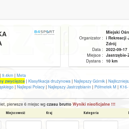
KA
Miejski Ośr
Organizator :
i Rekreacji 
A
Zdrój
Data :
2022-09-17
Miejsce :
Jastrzębie-
Dystans :
10 km
|
9.4km
|
Meta
ny zwycięzca
|
Klasyfikacja drużynowa
|
Najlepszy Górnik
|
Najliczniej
ląskiego
|
Najlepsi Polacy
|
Najlepszy Jastrzębianin
|
Półmetek M
|
K16-
iet, pierwsze 6 miejsc wg
czasu brutto
Wyniki nieoficjalne !!!
Miejscowość
Kraj
Kategoria