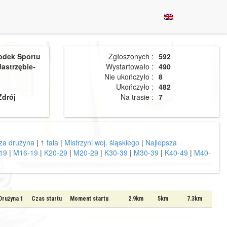
odek Sportu
Zgłoszonych :
592
Jastrzębie-
Wystartowało :
490
Nie ukończyło :
8
Ukończyło :
482
Zdrój
Na trasie :
7
sza drużyna
|
1 fala
|
Mistrzyni woj. śląskiego
|
Najlepsza
19
|
M16-19
|
K20-29
|
M20-29
|
K30-39
|
M30-39
|
K40-49
|
M40-
Drużyna 1
Czas startu
Moment startu
2.9km
5km
7.3km