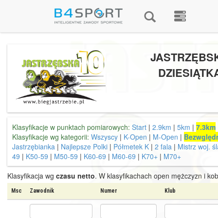
JASTRZĘBS
DZIESIĄTK
Klasyfikacje w punktach pomiarowych:
Start
|
2.9km
|
5km
|
7.3km
Klasyfikacje wg kategorii:
Wszyscy
|
K-Open
|
M-Open
|
Bezwględ
Jastrzębianka
|
Najlepsze Polki
|
Półmetek K
|
2 fala
|
Mistrz woj. ś
49
|
K50-59
|
M50-59
|
K60-69
|
M60-69
|
K70+
|
M70+
Klasyfikacja wg
czasu netto
. W klasyfikachach open mężczyzn i kob
Msc
Zawodnik
Numer
Klub