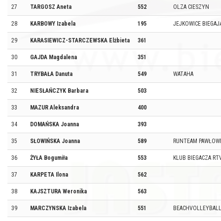
27
TARGOSZ Aneta
552
OLZA CIESZYN
28
KARBOWY Izabela
195
JEJKOWICE BIEGAJ
29
KARASIEWICZ-STARCZEWSKA Elżbieta
361
30
GAJDA Magdalena
351
31
TRYBAŁA Danuta
549
WATAHA
32
NIESŁAŃCZYK Barbara
503
33
MAZUR Aleksandra
400
34
DOMAŃSKA Joanna
393
35
SŁOWIŃSKA Joanna
589
RUNTEAM PAWŁOW
36
ŻYŁA Bogumiła
553
KLUB BIEGACZA RT
37
KARPETA Ilona
562
38
KAJSZTURA Weronika
563
39
MARCZYNSKA Izabela
551
BEACHVOLLEYBAL