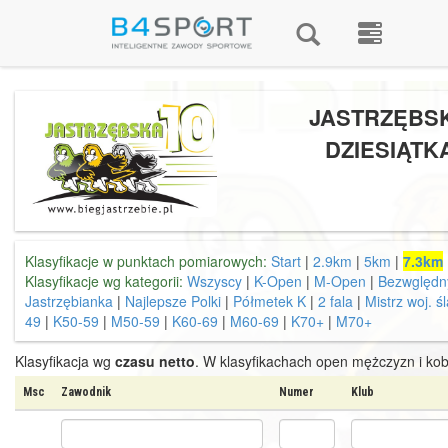
JASTRZĘBS
DZIESIĄTK
Klasyfikacje w punktach pomiarowych:
Start
|
2.9km
|
5km
|
7.3km
Klasyfikacje wg kategorii:
Wszyscy
|
K-Open
|
M-Open
|
Bezwględn
Jastrzębianka
|
Najlepsze Polki
|
Półmetek K
|
2 fala
|
Mistrz woj. ś
49
|
K50-59
|
M50-59
|
K60-69
|
M60-69
|
K70+
|
M70+
Klasyfikacja wg
czasu netto
. W klasyfikachach open mężczyzn i kob
Msc
Zawodnik
Numer
Klub