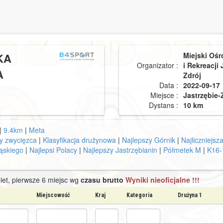
KA
Miejski Ośr
Organizator :
i Rekreacji 
A
Zdrój
Data :
2022-09-17
Miejsce :
Jastrzębie-
Dystans :
10 km
|
9.4km
|
Meta
y zwycięzca
|
Klasyfikacja drużynowa
|
Najlepszy Górnik
|
Najliczniejsz
ląskiego
|
Najlepsi Polacy
|
Najlepszy Jastrzębianin
|
Półmetek M
|
K16-
iet, pierwsze 6 miejsc wg
czasu brutto
Wyniki nieoficjalne !!!
Miejscowość
Kraj
Kategoria
Drużyna 1