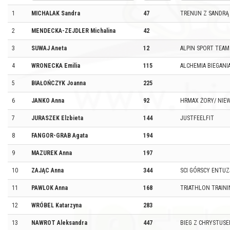
1
MICHALAK Sandra
47
TRENUN Z SANDRĄ
2
MENDECKA-ZEJDLER Michalina
42
3
SUWAJ Aneta
12
ALPIN SPORT TEAM
4
WRONECKA Emilia
115
ALCHEMIA BIEGANI
5
BIAŁOŃCZYK Joanna
225
6
JANKO Anna
92
HRMAX ŻORY/ NIE
7
JURASZEK Elzbieta
144
JUSTFEELFIT
8
FANGOR-GRAB Agata
194
9
MAZUREK Anna
197
10
ZAJĄC Anna
344
SCI GÓRSCY ENTUZ
11
PAWLOK Anna
168
TRIATHLON TRAINI
12
WRÓBEL Katarzyna
283
13
NAWROT Aleksandra
447
BIEG Z CHRYSTUSE