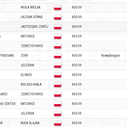
WISŁA WIELKA
K30-39
ŁAZISKA GÓRNE
K30-39
JASTRZĘBIE-ZDRÓJ
K30-39
A
KATOWICE
K30-39
ZEBRZYDOWICE
K30-39
WYBIEGANI
ŻORY
K30-39
Niewybiegani
JELEŚNIA
K30-39
GLIWICE
K30-39
BIELKSO-BIAŁA
K30-39
JAŚCI
ZEBRZYDOWICE
K30-39
NG CENTER
KATOWICE
K30-39
JELEŚNIA
K30-39
M!
RUDA ŚLĄSKA
K30-39