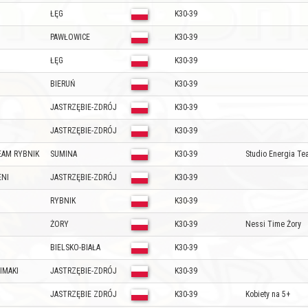
ŁĘG
K30-39
PAWŁOWICE
K30-39
Z
ŁĘG
K30-39
BIERUŃ
K30-39
JASTRZĘBIE-ZDRÓJ
K30-39
JASTRZĘBIE-ZDRÓJ
K30-39
EAM RYBNIK
SUMINA
K30-39
Studio Energia Te
ENI
JASTRZĘBIE-ZDRÓJ
K30-39
RYBNIK
K30-39
ŻORY
K30-39
Nessi Time Żory
BIELSKO-BIAŁA
K30-39
IMAKI
JASTRZĘBIE-ZDRÓJ
K30-39
JASTRZĘBIE ZDRÓJ
K30-39
Kobiety na 5+