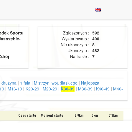
odek Sportu
Zgłoszonych :
592
Jastrzębie-
Wystartowało :
490
Nie ukończyło :
8
Ukończyło :
482
Zdrój
Na trasie :
7
a drużyna
|
1 fala
|
Mistrzyni woj. śląskiego
|
Najlepsza
19
|
M16-19
|
K20-29
|
M20-29
|
K30-39
|
M30-39
|
K40-49
|
M40-
Czas startu
Moment startu
2.9km
5km
7.3km