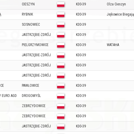
CIESZYN
K30-39
Olza Cieszyn
Ą
RYBNIK
K30-39
Jejkowice Biegają
SOSNOWIEC
K30-39
JASTRZĘBIE-ZDRÓJ
K30-39
PIELGRZYMOWICE
K30-39
WATAHA
JASTRZĘBIE-ZDRÓJ
K30-39
JASTRZĘBIE-ZDRÓJ
K30-39
JASTRZĘBIE-ZDRÓJ
K30-39
ICE
PAWŁOWICE
K30-39
V EURO AGD
DROGOMYŚL
K30-39
ZEBRZYDOWICE
K30-39
ZEBRZYDOWICE
K30-39
L
JASTRZĘBIE-ZDRÓJ
K30-39