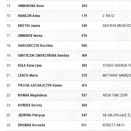
14
URBAINSKA Ilona
234
15
HARAZIN Anna
179
2 TM 4,7
16
KRÓTKI Janina
349
EASYRUN RACIBÓR
17
URBANEK Iwona
576
18
GANCARCZYK Karolina
506
19
GMITRZUK-ZMORZYŃSKA Ewelina
409
20
KULA Katarzyna
433
STUDIO ENERGIA T
21
LERCH Maria
370
AKTYWNIE NAKRĘC
22
PIECHA-ŁACHAJCZYK Hanna
416
23
NOWAK Magdalena
537
NESSI TIME ŻORY
24
KORDEK Dorota
360
25
JĘDRYKA Patrycja
547
GB GALOPUJĄCE ŚL
26
DROBIAK Kornelia
511
KOBIETY NA 5+