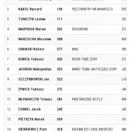
2
KĄKOL Ryszard
100
PĘDZIWIATRY NA ANIMUSZU
BIELSK
3
TOMCZYK Lesław
117
CIESZ
4
MARYNIOK Marian
265
SEGURIDAD
ŻORY
5
WARZOCHA Mirosław
308
MIKOŁ
6
ORAWSKI Robert
377
MIKI
SKOC
7
KUBICA Tadeusz
425
NESSI TIME ŻORY
ŻORY
8
JASIŃSKI Maksymilian
252
MARO TEAM JASTRZĘBIE-ŻORY
JASTR
9
SZCZYRBOWSKI Jan
322
LIGOT
10
ŻYWICA Tadeusz
275
JASTR
11
MŁYNARCZYK Tomasz
383
PKM ŚNIEŻNE KOTŁY
KRAKÓ
12
CHMIEL Jacek
240
JASTR
13
PIETRZYK Marek
509
CHYBI
14
SIENKIEWICZ Piotr
418
BIEGAM BO LUBIĘ RACIBÓRZ
RACIB