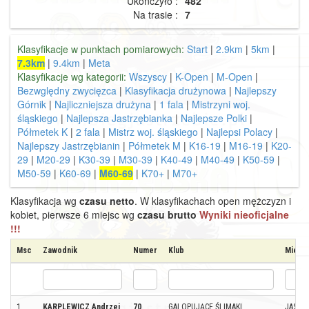
Ukończyło :
482
Na trasie :
7
Klasyfikacje w punktach pomiarowych:
Start
|
2.9km
|
5km
|
7.3km
|
9.4km
|
Meta
Klasyfikacje wg kategorii:
Wszyscy
|
K-Open
|
M-Open
|
Bezwględny zwycięzca
|
Klasyfikacja drużynowa
|
Najlepszy
Górnik
|
Najliczniejsza drużyna
|
1 fala
|
Mistrzyni woj.
śląskiego
|
Najlepsza Jastrzębianka
|
Najlepsze Polki
|
Półmetek K
|
2 fala
|
Mistrz woj. śląskiego
|
Najlepsi Polacy
|
Najlepszy Jastrzębianin
|
Półmetek M
|
K16-19
|
M16-19
|
K20-
29
|
M20-29
|
K30-39
|
M30-39
|
K40-49
|
M40-49
|
K50-59
|
M50-59
|
K60-69
|
M60-69
|
K70+
|
M70+
Klasyfikacja wg
czasu netto
. W klasyfikachach open mężczyzn i
kobiet, pierwsze 6 miejsc wg
czasu brutto
Wyniki nieoficjalne
!!!
Msc
Zawodnik
Numer
Klub
Miejs
1
KARPLEWICZ Andrzej
70
GALOPUJĄCE ŚLIMAKI
JASTRZ