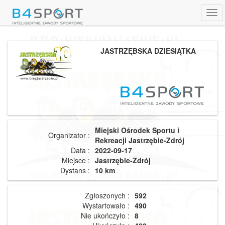
Tog
navi
JASTRZĘBSKA DZIESIĄTKA
Miejski Ośrodek Sportu i
Organizator :
Rekreacji Jastrzębie-Zdrój
Data :
2022-09-17
Miejsce :
Jastrzębie-Zdrój
Dystans :
10 km
Zgłoszonych :
592
Wystartowało :
490
Nie ukończyło :
8