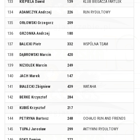
133
KIEPIELA Dawid
139
KLUB BIEGACZA FARTLEK
134
ADAMCZYK Andrzej
226
RUN RYDUŁTOWY
135
ORŁOWSKI Grzegorz
209
136
GRZONKA Andrzej
180
137
BALICKI Piotr
332
WSPÓLNA TEAM
138
DĄBROWSKI Marcin
420
139
NIZIOŁEK Marcin
249
140
JACH Marek
147
141
BIAŁECKI Zbigniew
439
WATAHA
142
BERKE Krzysztof
284
143
KUBIŚ Krzysztof
217
144
PETRYNA Bartosz
248
OCHAJO RUN AND FRIENDS
145
TUPAJ Jarosław
299
AKTYWNI RYDUŁTOWY
146
FOKS Damian
272