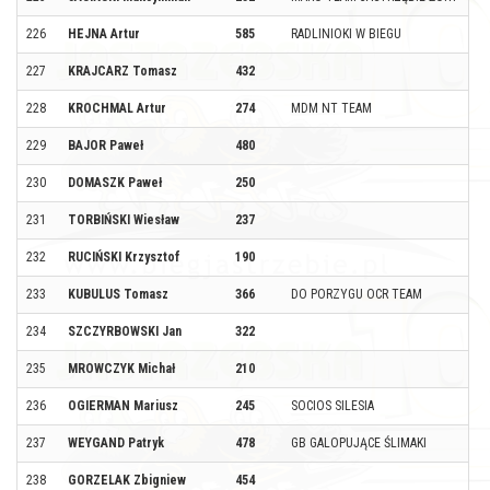
226
HEJNA Artur
585
RADLINIOKI W BIEGU
227
KRAJCARZ Tomasz
432
228
KROCHMAL Artur
274
MDM NT TEAM
229
BAJOR Paweł
480
230
DOMASZK Paweł
250
231
TORBIŃSKI Wiesław
237
232
RUCIŃSKI Krzysztof
190
233
KUBULUS Tomasz
366
DO PORZYGU OCR TEAM
234
SZCZYRBOWSKI Jan
322
235
MROWCZYK Michał
210
236
OGIERMAN Mariusz
245
SOCIOS SILESIA
237
WEYGAND Patryk
478
GB GALOPUJĄCE ŚLIMAKI
238
GORZELAK Zbigniew
454