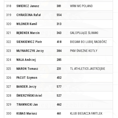
318
SWIERCZ Janusz
381
WRM MC POLAND
319
CHRAŚCINA Rafał
554
320
WILDNER Kamil
313
321
BĘBENEK Marcin
363
GALOPUJĄCE ŚLIMAKI
322
SIENKIEWICZ Piotr
418
BIEGAM BO LUBIĘ RACIBÓRZ
323
MŁYNARCZYK Jerzy
384
PKM ŚNIEŻNE KOTŁY
324
WALA Andrzej
285
325
MARON Tomasz
231
TL ATHLETICS JASTRZĘBIE
326
PACUT Szymon
452
327
BANDER Jerzy
577
328
ŚWIERZYŃSKI Ariel
527
329
TRAWNICKI Jan
462
330
KUBAS Mariusz
461
KLUB BIEGACZA FARTLEK