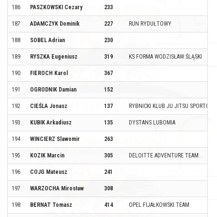
186
PASZKOWSKI Cezary
233
187
ADAMCZYK Dominik
227
RUN RYDUŁTOWY
188
SOBEL Adrian
230
189
RYSZKA Eugeniusz
319
KS FORMA WODZISŁAW ŚLĄSKI
190
FIEROCH Karol
367
191
OGRODNIK Damian
152
192
CIEŚLA Jonasz
137
RYBNICKI KLUB JU JITSU SPORTOW
193
KUBIK Arkadiusz
135
DYSTANS LUBOMIA
194
WINCIERZ Slawomir
263
195
KOZIK Marcin
305
DELOITTE ADVENTURE TEAM
196
COJG Mateusz
241
197
WARZOCHA Mirosław
308
198
BERNAT Tomasz
414
OPEL FIJAŁKOWSKI TEAM