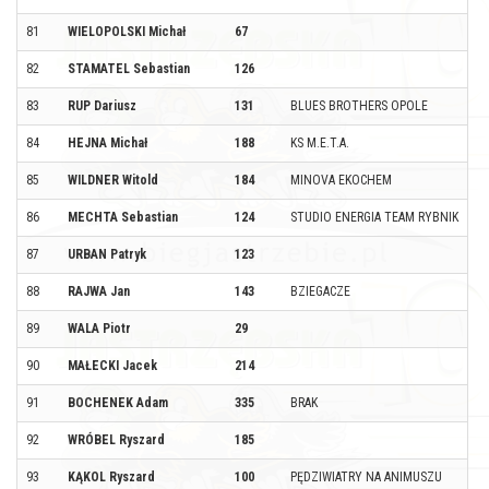
81
WIELOPOLSKI Michał
67
82
STAMATEL Sebastian
126
83
RUP Dariusz
131
BLUES BROTHERS OPOLE
84
HEJNA Michał
188
KS M.E.T.A.
85
WILDNER Witold
184
MINOVA EKOCHEM
86
MECHTA Sebastian
124
STUDIO ENERGIA TEAM RYBNIK
87
URBAN Patryk
123
88
RAJWA Jan
143
BZIEGACZE
89
WALA Piotr
29
90
MAŁECKI Jacek
214
91
BOCHENEK Adam
335
BRAK
92
WRÓBEL Ryszard
185
93
KĄKOL Ryszard
100
PĘDZIWIATRY NA ANIMUSZU