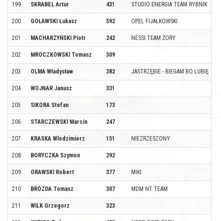
199
SKRABEL Artur
431
STUDIO ENERGIA TEAM RYBNIK
200
GOŁAWSKI Łukasz
592
OPEL FIJAŁKOWSKI
201
MACHARZYŃSKI Piotr
242
NESSI TEAM ŻORY
202
MROCZKOWSKI Tomasz
309
203
OLMA Władysław
382
JASTRZĘBIE - BIEGAM BO LUBIĘ
204
WOJNAR Janusz
331
205
SIKORA Stefan
173
206
STARCZEWSKI Marcin
247
207
KRASKA Wlodzimierz
151
NIEZRZESZONY
208
BORYCZKA Szymon
292
209
ORAWSKI Robert
377
MIKI
210
BRÓZDA Tomasz
307
MDM NT TEAM
211
WILK Grzegorz
323