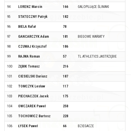
94
LORENZ Marcin
166
GALOPUJĄCE ŚLIMAKI
95
STATECZNY Patryk
182
96
BIELA Rafał
78
97
GANCARCZYK Adam
181
BIEGOWE WARIATY
98
CZUWAJ Krzysztof
186
99
RAJWA Roman
57
TL ATHLETICS JASTRZĘBIE
100
ZĘBIK Tomasz
216
101
CIESIELSKI Dariusz
187
102
TOMCZYK Lesław
117
103
PIECHACZEK Jacek
175
104
OWCZAREK Paweł
258
105
TOCHOWICZ Bartosz
228
106
ŁYSEK Paweł
66
BZIEGACZE