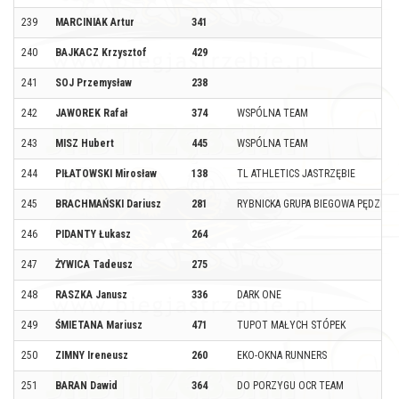
239
MARCINIAK Artur
341
240
BAJKACZ Krzysztof
429
241
SOJ Przemysław
238
242
JAWOREK Rafał
374
WSPÓLNA TEAM
243
MISZ Hubert
445
WSPÓLNA TEAM
244
PIŁATOWSKI Mirosław
138
TL ATHLETICS JASTRZĘBIE
245
BRACHMAŃSKI Dariusz
281
RYBNICKA GRUPA BIEGOWA PĘDZIMY
246
PIDANTY Łukasz
264
247
ŻYWICA Tadeusz
275
248
RASZKA Janusz
336
DARK ONE
249
ŚMIETANA Mariusz
471
TUPOT MAŁYCH STÓPEK
250
ZIMNY Ireneusz
260
EKO-OKNA RUNNERS
251
BARAN Dawid
364
DO PORZYGU OCR TEAM