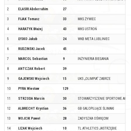
2
ELASRI Abderrahim
27
3
FIJAK Tomasz
33
MKS ŻYWIEC
4
HARATYK Błażej
43
MKS USTROŃ
5
LYSKO Jakub
24
WKB META LUBLINIEC
6
RUDZINSKI Jacek
45
7
MARCOL Sebastian
9
INŻYNIERIA BIEGANIA
8
ANTCZAK Robert
39
9
GAJEWSKI Wojciech
15
UKS „OLIMPIA” ZABRZE
10
PYRA Wiesław
129
11
STRZODA Marcin
30
STOWARZYSZENIE SPORTOWE AKTY
12
ALBRECHT Krystian
36
GB GALOPUJĄCE ŚLIMAKI
13
WOJCIK Paweł
28
ZADYSZKA OŚWIĘCIM
14
LIZAK Wojciech
10
TL ATHLETICS JASTRZĘBIE