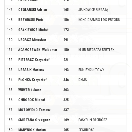
147
CEGLARSKI Adrian
165
JEJKOWICE BIEGAJĄ
148
BEZWIŃSKI Piotr
156
KOKO DŻAMBO I DO PRZODU
149
GAŁKIEWICZ Michał
172
150
URGACZ Mirosław
291
151
ADAMCZEWSKI Waldemar
150
KLUB BIEGACZA FARTLEK
152
PIETRASZ Krzysztof
221
153
URBASIK Mariusz
193
RUN RYDUŁTOWY
154
PŁONKA Krzysztof
346
DKMS
155
WUWER Łukasz
303
156
CHROBOK Michał
325
157
MOTOWIDŁO Tomasz
337
158
ŚMIETANA Grzegorz
169
EASYRUN RACIBÓRZ
159
MARYNIOK Marian
265
SEGURIDAD