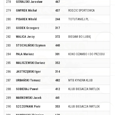
278
GÓRALSKI Jarosław
467
279
GMYREK Michał
437
RODZIC SPORTOWCA
280
PISAREK Witold
244
TOTUTANIEJ.PL
281
GODEK Grzegorz
317
282
WALICA Jerzy
372
BIEGAM BO LUBIĘ
283
STOCHLIŃSKI Szymon
440
284
PALA Mariusz
301
KOKO DŻAMBO I DO PRZODU
285
MALISZEWSKI Dariusz
352
286
JASTRZĘBSKI Igor
314
287
URBAŃSKI Tomasz
482
MTB KYNDRA KLUB
288
SOBIERAJ Paweł
412
KLUB BIEGACZA FARTLEK
289
MARKOWSKI Jacek
441
290
SZCZEPANIK Piotr
353
KLUB BIEGACZA FARTLEK