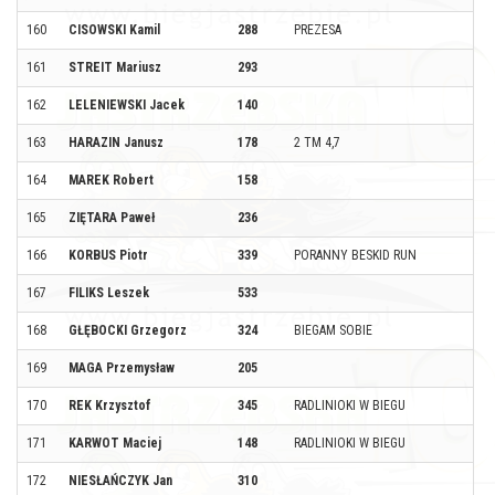
160
CISOWSKI Kamil
288
PREZESA
161
STREIT Mariusz
293
162
LELENIEWSKI Jacek
140
163
HARAZIN Janusz
178
2 TM 4,7
164
MAREK Robert
158
165
ZIĘTARA Paweł
236
166
KORBUS Piotr
339
PORANNY BESKID RUN
167
FILIKS Leszek
533
168
GŁĘBOCKI Grzegorz
324
BIEGAM SOBIE
169
MAGA Przemysław
205
170
REK Krzysztof
345
RADLINIOKI W BIEGU
171
KARWOT Maciej
148
RADLINIOKI W BIEGU
172
NIESŁAŃCZYK Jan
310