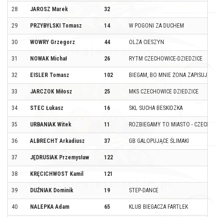
28
JAROSZ Marek
32
29
PRZYBYLSKI Tomasz
14
W POGONI ZA DUCHEM
30
WOWRY Grzegorz
44
OLZA CIESZYN
31
NOWAK Michał
26
RYTM CZECHOWICE-DZIEDZICE
32
EISLER Tomasz
102
BIEGAM, BO MNIE ŻONA ZAPISUJE
33
JARCZOK Miłosz
25
MKS CZECHOWICE DZIEDZICE
34
STEC Łukasz
16
SKL SUCHA BESKIDZKA
35
URBANIAK Witek
11
ROZBIEGAMY TO MIASTO - CZECHOW
36
ALBRECHT Arkadiusz
37
GB GALOPUJĄCE ŚLIMAKI
37
JĘDRUSIAK Przemysław
122
38
KRĘCICHWOST Kamil
121
39
DUŹNIAK Dominik
19
STEP-DANCE
40
NALEPKA Adam
65
KLUB BIEGACZA FARTLEK