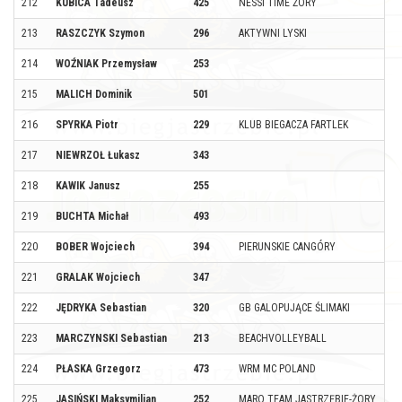
212
KUBICA Tadeusz
425
NESSI TIME ŻORY
213
RASZCZYK Szymon
296
AKTYWNI LYSKI
214
WOŹNIAK Przemysław
253
215
MALICH Dominik
501
216
SPYRKA Piotr
229
KLUB BIEGACZA FARTLEK
217
NIEWRZOŁ Łukasz
343
218
KAWIK Janusz
255
219
BUCHTA Michał
493
220
BOBER Wojciech
394
PIERUNSKIE CANGÓRY
221
GRALAK Wojciech
347
222
JĘDRYKA Sebastian
320
GB GALOPUJĄCE ŚLIMAKI
223
MARCZYNSKI Sebastian
213
BEACHVOLLEYBALL
224
PŁASKA Grzegorz
473
WRM MC POLAND
225
JASIŃSKI Maksymilian
252
MARO TEAM JASTRZĘBIE-ŻORY