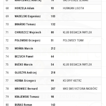
67
KARPLEWICZ Andrzej
70
GALOPUJĄCE ŚLIMAKI
68
HORZELA Adam
93
HURAGAN LIGOTA
69
WADELSKI Eugeniusz
103
70
BRAŃSKI Tomasz
132
71
CHRUSZCZ Wojciech
80
KLUB BIEGACZA FARTLEK
72
POŁOMSKI Grzegorz
51
POLOMSCY TEAM
73
MOŃKA Marcin
212
74
BEZUCH Paweł
64
75
BUĆKO Marcin
54
KLUB BIEGACZA FARTLEK
76
GŁUSZYK Andrzej
218
77
HERBA Grzegorz
99
KS GRYF KIETRZ
78
MROWIEC Bernard
207
MKS SMS VICTORIA RACIBÓRZ
79
KRAJEWSKI Tomasz
98
80
BURAS Roman
163