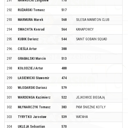
291
NAWROCKI Zbigniew
170
292
RUŻAŃSKI Tomasz
517
293
MARMURA Marek
568
SILESIA MARATON CLUB
294
SWACHTA Konrad
564
KANAPOWCY
295
KUBIK Dariusz
544
SAINT GOBAIN SQUAD
296
CIEŚLA Artur
388
297
GRABALSKI Marcin
513
298
KOŁODZIEJ Artur
488
299
ŁASIEWICKI Sławomir
474
300
WŁODARSKI Dariusz
579
301
WARDENGA Kazimierz
522
JEJKOWICE BIEGAJĄ
302
MŁYNARCZYK Tomasz
383
PKM ŚNIEŻNE KOTŁY
303
TYRYTKO Jarosław
539
WATAHA
304
UKLEJA Sebastian
570