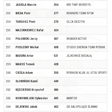
252
JAGIEŁA Marcin
354
KRS TKKF MORSY.PL
253
BIEDA Piotr
277
RUNNERS TEAM NYSA
254
TARGOSZ Piotr
270
OLZA CIESZYN
255
MAZURKIEWICZ Rafał
424
256
POŁOMSKI Jerzy
407
WISAGER ACTIVE
257
PODLEŚNY Michał
438
STUDIO ENERGIA TEAM RYBNIK
258
BADURA Artur
521
JEJKOWICE BIEGAJĄ
259
MAKOŚ Tomek
428
260
CIEŚLA Adam
350
RYBNICKI KLUB JU JITSU SPORTOW
261
SŁOWIŃSKI Kamil
449
262
KĘDZIERSKI Krzysztof
486
263
NOWOMIEJSKI Sylwester
405
AMATOR
264
DEJEWSKI Jakub
402
GB GALOPUJĄCE ŚLIMAKI