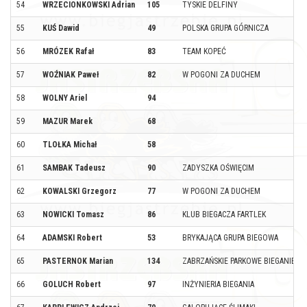
54
WRZECIONKOWSKI Adrian
105
TYSKIE DELFINY
55
KUŚ Dawid
49
POLSKA GRUPA GÓRNICZA
56
MRÓZEK Rafał
83
TEAM KOPEĆ
57
WOŹNIAK Paweł
82
W POGONI ZA DUCHEM
58
WOLNY Ariel
94
59
MAZUR Marek
68
60
TLOŁKA Michał
58
61
SAMBAK Tadeusz
90
ZADYSZKA OŚWIĘCIM
62
KOWALSKI Grzegorz
77
W POGONI ZA DUCHEM
63
NOWICKI Tomasz
86
KLUB BIEGACZA FARTLEK
64
ADAMSKI Robert
53
BRYKAJĄCA GRUPA BIEGOWA
65
PASTERNOK Marian
134
ZABRZAŃSKIE PARKOWE BIEGANIE
66
GOLUCH Robert
97
INŻYNIERIA BIEGANIA