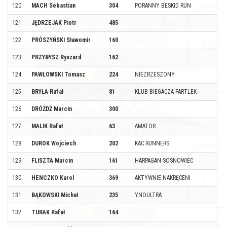
120
MACH Sebastian
304
PORANNY BESKID RUN
121
JĘDRZEJAK Piotr
485
122
PRÓSZYŃSKI Sławomir
160
123
PRZYBYSZ Ryszard
162
124
PAWŁOWSKI Tomasz
224
NIEZRZESZONY
125
BRYŁA Rafał
81
KLUB BIEGACZA FARTLEK
126
DRÓŻDŻ Marcin
300
127
MALIK Rafał
63
AMATOR
128
DUROK Wojciech
202
KAC RUNNERS
129
FLISZTA Marcin
161
HARPAGAN SOSNOWIEC
130
HENCZKO Karol
369
AKTYWNIE NAKRĘCENI
131
BĄKOWSKI Michał
235
YNOULTRA
132
TURAK Rafał
164