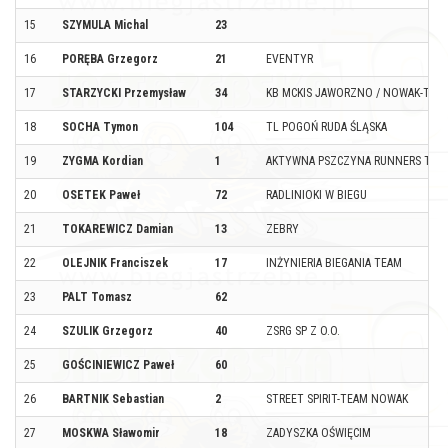
15
SZYMULA Michal
23
16
PORĘBA Grzegorz
21
EVENTYR
17
STARZYCKI Przemysław
34
KB MCKIS JAWORZNO / NOWAK-TEA
18
SOCHA Tymon
104
TL POGOŃ RUDA ŚLĄSKA
19
ZYGMA Kordian
1
AKTYWNA PSZCZYNA RUNNERS TEA
20
OSETEK Paweł
72
RADLINIOKI W BIEGU
21
TOKAREWICZ Damian
13
ZEBRY
22
OLEJNIK Franciszek
17
INŻYNIERIA BIEGANIA TEAM
23
PALT Tomasz
62
24
SZULIK Grzegorz
40
ZSRG SP Z O.O.
25
GOŚCINIEWICZ Paweł
60
26
BARTNIK Sebastian
2
STREET SPIRIT-TEAM NOWAK
27
MOSKWA Sławomir
18
ZADYSZKA OŚWIĘCIM