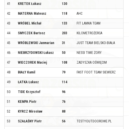
41
KRETEK Łukasz
130
42
MATERNA Mateusz
118
AHC
43
WRÓBEL Michał
133
FIT LAMKA TEAM
44
SMYCZEK Bartosz
203
KILOMETROŻERCA
45
WRÓBLEWSKI Janmarian
31
JUST TEAM BIELSKO-BIAŁA
46
NIEBRZYDOWSKI Łukasz
50
NESSI TIME ŻORY
47
WIECZOREK Maciej
108
ZADYSZKA OŚWIĘCIM
48
BIAŁY Kamil
79
FAST FOOT TEAM SIEWIERZ
49
ŁATKA Łukasz
114
50
TIDE Krzysztof
96
51
KEMPA Piotr
76
52
KYRCZ Mirosław
88
53
SZAŁAŚNY Piotr
56
TESTYOUTDOOROWE.PL