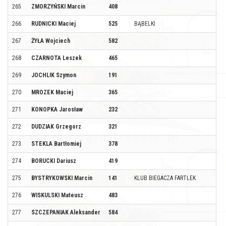
265
ZMORZYŃSKI Marcin
408
266
RUDNICKI Maciej
525
BĄBELKI
267
ŻYŁA Wojciech
582
268
CZARNOTA Leszek
465
269
JOCHLIK Szymon
191
270
MROZEK Maciej
365
271
KONOPKA Jarosław
232
272
DUDZIAK Grzegorz
321
273
STEKLA Bartłomiej
378
274
BORUCKI Dariusz
419
275
BYSTRYKOWSKI Marcin
141
KLUB BIEGACZA FARTLEK
276
WISKULSKI Mateusz
483
277
SZCZEPANIAK Aleksander
584