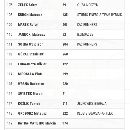
107
ZELEK Adam
89
OLZA CIESZYN
108
KUBOŃ Mateusz
435
STUDIO ENERGIA TEAM RYBNIK
109
MAREK Rafał
201
KAC RUNNERS
110
JANECKI Mateusz
52
BZIEGACZE
111
SOJKA Wojciech
204
KAC RUNNERS
112
GÓRAL Stanisław
268
113
LOKAJCZYK Olivier
422
114
MIROSŁAW Piotr
199
115
WRANA Radosław
220
116
SWISTEK Marcin
71
117
KOŹLIK Tomek
211
JEJKOWICE BIEGAJĄ
118
GROBORZ Mateusz
222
KLUB BIEGACZA FARTLEK
119
RATKA-MATEJKO Marcin
174