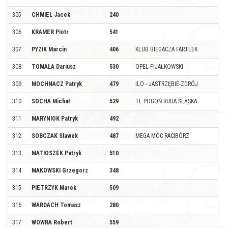
305
CHMIEL Jacek
240
306
KRAMER Piotr
541
307
PYZIK Marcin
406
KLUB BIEGACZA FARTLEK
308
TOMALA Dariusz
530
OPEL FIJAŁKOWSKI
309
MOCHNACZ Patryk
479
ILO - JASTRZĘBIE-ZDRÓJ
310
SOCHA Michał
529
TL POGOŃ RUDA ŚLĄSKA
311
MARYNIOK Patryk
492
312
SOBCZAK Slawek
487
MEGA MOC RACIBÓRZ
313
MATIOSZEK Patryk
510
314
MAKOWSKI Grzegorz
348
315
PIETRZYK Marek
509
316
WARDACH Tomasz
280
317
WOWRA Robert
559