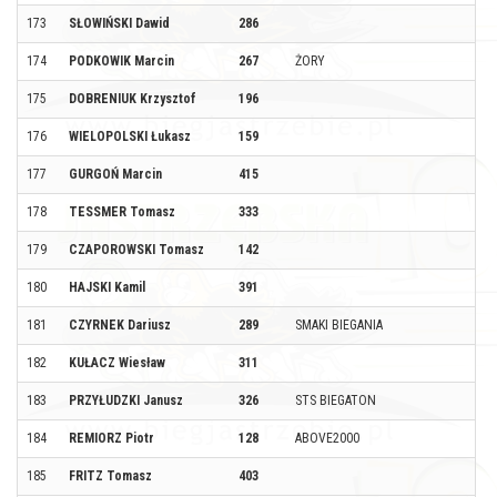
173
SŁOWIŃSKI Dawid
286
174
PODKOWIK Marcin
267
ŻORY
175
DOBRENIUK Krzysztof
196
176
WIELOPOLSKI Łukasz
159
177
GURGOŃ Marcin
415
178
TESSMER Tomasz
333
179
CZAPOROWSKI Tomasz
142
180
HAJSKI Kamil
391
181
CZYRNEK Dariusz
289
SMAKI BIEGANIA
182
KUŁACZ Wiesław
311
183
PRZYŁUDZKI Janusz
326
STS BIEGATON
184
REMIORZ Piotr
128
ABOVE2000
185
FRITZ Tomasz
403