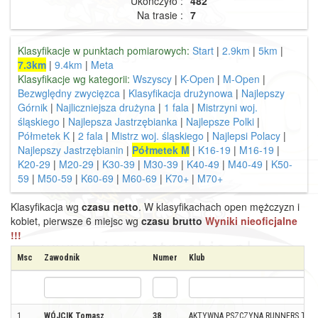
Ukończyło :
482
Na trasie :
7
Klasyfikacje w punktach pomiarowych:
Start
|
2.9km
|
5km
|
7.3km
|
9.4km
|
Meta
Klasyfikacje wg kategorii:
Wszyscy
|
K-Open
|
M-Open
|
Bezwględny zwycięzca
|
Klasyfikacja drużynowa
|
Najlepszy
Górnik
|
Najliczniejsza drużyna
|
1 fala
|
Mistrzyni woj.
śląskiego
|
Najlepsza Jastrzębianka
|
Najlepsze Polki
|
Półmetek K
|
2 fala
|
Mistrz woj. śląskiego
|
Najlepsi Polacy
|
Najlepszy Jastrzębianin
|
Półmetek M
|
K16-19
|
M16-19
|
K20-29
|
M20-29
|
K30-39
|
M30-39
|
K40-49
|
M40-49
|
K50-
59
|
M50-59
|
K60-69
|
M60-69
|
K70+
|
M70+
Klasyfikacja wg
czasu netto
. W klasyfikachach open mężczyzn i
kobiet, pierwsze 6 miejsc wg
czasu brutto
Wyniki nieoficjalne
!!!
Msc
Zawodnik
Numer
Klub
1
WÓJCIK Tomasz
38
AKTYWNA PSZCZYNA RUNNERS TEA